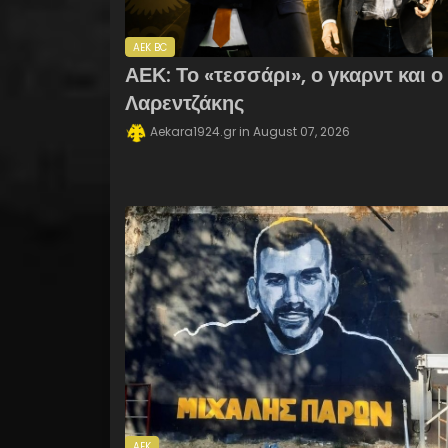
AEK BC
ΑΕΚ: Το «τεσσάρι», ο γκαρντ και ο
Λαρεντζάκης
Aekara1924.gr
August 07, 2026
AEK