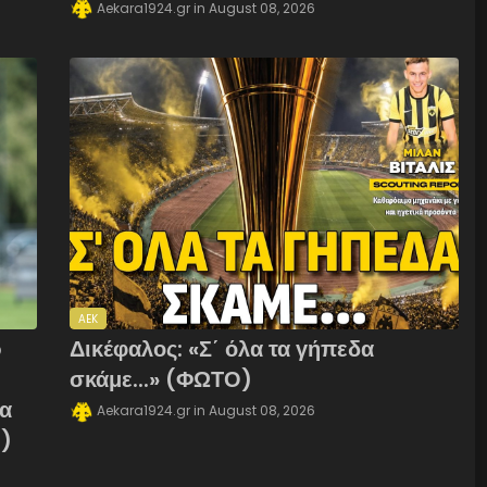
Aekara1924.gr
August 08, 2026
AEK
p
Δικέφαλος: «Σ΄ όλα τα γήπεδα
σκάμε...» (ΦΩΤΟ)
έα
Aekara1924.gr
August 08, 2026
r)