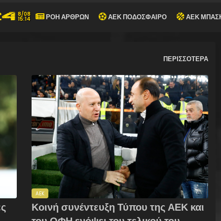
8/08
ΡΟΗ ΑΡΘΡΩΝ
ΑΕΚ ΠΟΔΟΣΦΑΙΡΟ
ΑΕΚ ΜΠΑΣ
15:14
ΠΕΡΙΣΣΟΤΕΡΑ
AEK
ες
Κοινή συνέντευξη Τύπου της ΑΕΚ και