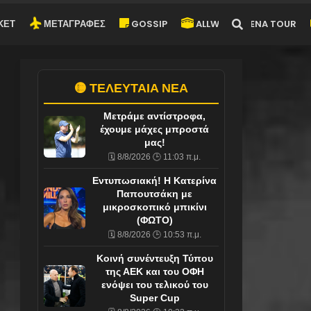
ΚΕΤ
ΜΕΤΑΓΡΑΦΕΣ
GOSSIP
ALLWYN-ARENA TOUR
🟡 ΤΕΛΕΥΤΑΙΑ ΝΕΑ
Μετράμε αντίστροφα,
έχουμε μάχες μπροστά
μας!
🗓️ 8/8/2026 🕒 11:03 π.μ.
Εντυπωσιακή! Η Κατερίνα
Παπουτσάκη με
μικροσκοπικό μπικίνι
(ΦΩΤΟ)
🗓️ 8/8/2026 🕒 10:53 π.μ.
Κοινή συνέντευξη Τύπου
της ΑΕΚ και του ΟΦΗ
ενόψει του τελικού του
Super Cup