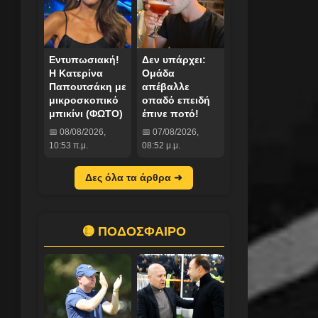
Εντυπωσιακή!
Δεν υπάρχει:
Η Κατερίνα
Ομάδα
Παπουτσάκη με
απέβαλλε
μικροσκοπικό
οπαδό επειδή
μπικίνι (ΦΩΤΟ)
έπινε ποτό!
📅 08/08/2026,
📅 07/08/2026,
10:53 π.μ.
08:52 μ.μ.
Δες όλα τα άρθρα ➜
🟡 ΠΟΔΟΣΦΑΙΡΟ