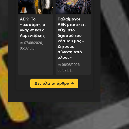
ΑΕΚ: Το
Παλαίμαχοι
«τεσσάρι», ο
ΑΕΚ μπάσκετ:
γκαρντ και ο
«Οχι στο
Λαρεντζάκης
διχασμό του
κόσμου μας -
📅 07/08/2026,
Ζητούμε
05:07 μ.μ.
σύνεση από
όλους»
📅 06/08/2026,
03:32 μ.μ.
Δες όλα τα άρθρα ➜