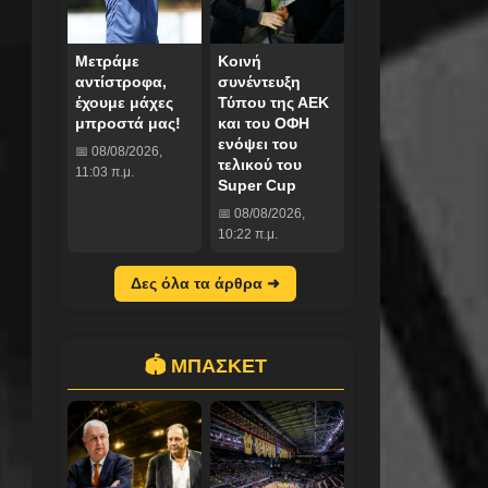
Μετράμε
Κοινή
αντίστροφα,
συνέντευξη
έχουμε μάχες
Τύπου της ΑΕΚ
μπροστά μας!
και του ΟΦΗ
ενόψει του
📅 08/08/2026,
τελικού του
11:03 π.μ.
Super Cup
📅 08/08/2026,
10:22 π.μ.
Δες όλα τα άρθρα ➜
🏟️ ΜΠΑΣΚΕΤ