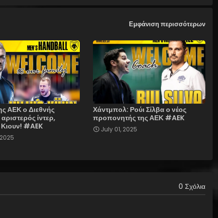
Εμφάνιση περισσότερων
ης ΑΕΚ ο Διεθνής
Χάντμπολ: Ρούι Σίλβα ο νέος
αριστερός ίντερ,
προπονητής της ΑΕΚ #AEK
 Κιουν! #AEK
July 01, 2025
 2025
0 Σχόλια