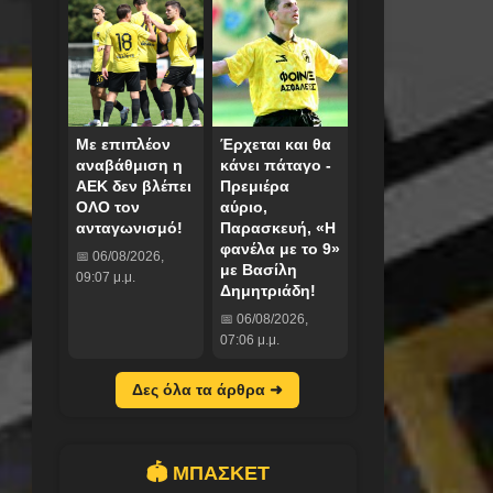
Με επιπλέον
Έρχεται και θα
αναβάθμιση η
κάνει πάταγο -
ΑΕΚ δεν βλέπει
Πρεμιέρα
ΟΛΟ τον
αύριο,
ανταγωνισμό!
Παρασκευή, «Η
φανέλα με το 9»
📅 06/08/2026,
με Βασίλη
09:07 μ.μ.
Δημητριάδη!
📅 06/08/2026,
07:06 μ.μ.
Δες όλα τα άρθρα ➜
🏟️ ΜΠΑΣΚΕΤ