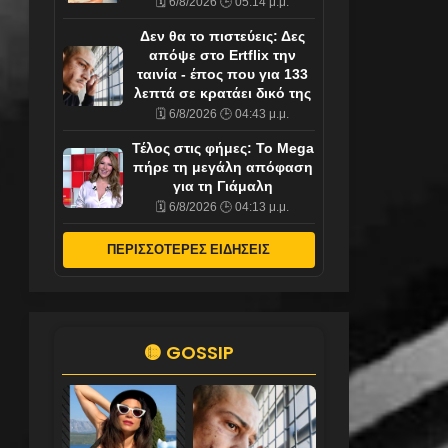
🗓️ 6/8/2026 🕒 05:14 μ.μ.
Δεν θα το πιστεύεις: Δες
απόψε στο Ertflix την
ταινία - έπος που για 133
λεπτά σε κρατάει δικό της
🗓️ 6/8/2026 🕒 04:43 μ.μ.
Τέλος στις φήμες: Το Mega
πήρε τη μεγάλη απόφαση
για τη Γιάμαλη
🗓️ 6/8/2026 🕒 04:13 μ.μ.
ΠΕΡΙΣΣΟΤΕΡΕΣ ΕΙΔΗΣΕΙΣ
🟡 GOSSIP