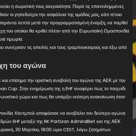
νεύει η σωματική τους ακεραιότητα. Παρά τις επανειλημμένες
ούν οι γηπεδούχοι την ασφάλεια της ομάδας μας, κάτι τέτοιο
 σαράντα λεπτά μετά την προγραμματισμένη έναρξη, να παρθεί
ύχη του οποίου θα κριθεί πλέον από την Ευρωπαϊκή Ομοσπονδία
ιά τιμωρία.
υ συνέχισαν τις απειλές και τους τραμπουκισμούς και έξω από
ύχη του αγώνα
αι επίσημα την οριστική αναβολή του αγώνα της ΑΕΚ με την
ean Cup. Στην ενημέρωση της η EHF αναφέρει πως το παιχνίδι
ωνιστικό χώρο και πως θα υπάρξει νεότερη ανακοίνωση όταν
νδία Χάντμπολ αποφάσισε να αναβάλει τον δεύτερο αγώνα
δρών EHF μεταξύ της RK Partizan AdmiralBet και της ΑΕΚ
υριακή, 30 Μαρτίου, 18:00 ώρα CEST, λόγω ζητημάτων