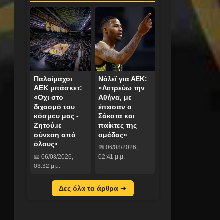
Παλαίμαχοι
Νόλεϊ για ΑΕΚ:
ΑΕΚ μπάσκετ:
«Λατρεύω την
«Οχι στο
Αθήνα, με
διχασμό του
έπεισαν ο
κόσμου μας -
Σάκοτα και
Ζητούμε
παίκτες της
σύνεση από
ομάδας»
όλους»
📅 06/08/2026,
📅 06/08/2026,
02:41 μ.μ.
03:32 μ.μ.
Δες όλα τα άρθρα ➜