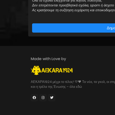
Όλα τα σχόλια ελέγχονται για λόγους ποιότητας.
Δεν επιτρέπονται προσβλητικά σχόλια, spam ή άσχετο 
Ας κρατήσουμε τη συζήτηση ευχάριστη και εποικοδομητι
Δημο
Made with Love by
ΑΕΚΑΡΑ1924 μέχρι το τέλος! 💛🖤 Τα νέα, τα γκολ, οι στι
και η τρέλα της Ένωσης – όλα εδώ