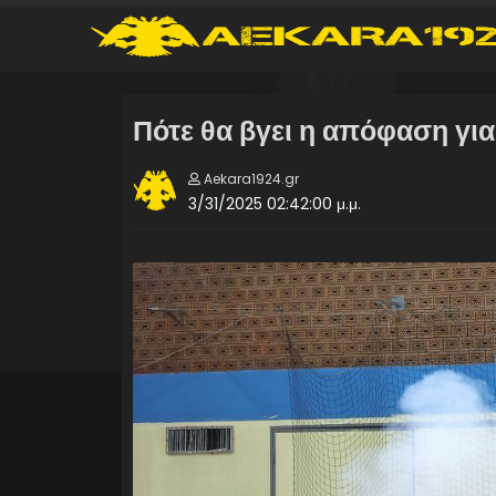
Πότε θα βγει η απόφαση γι
Aekara1924.gr
3/31/2025 02:42:00 μ.μ.