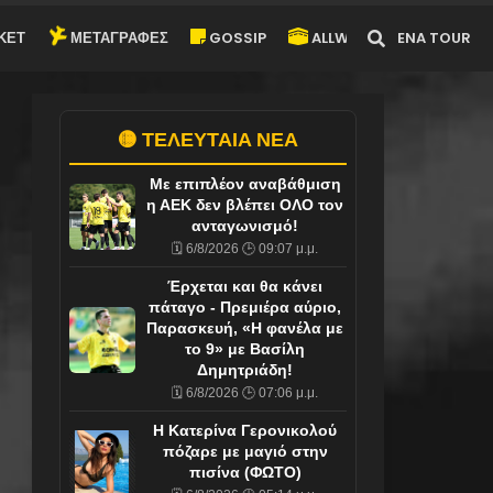
ΚΕΤ
ΜΕΤΑΓΡΑΦΕΣ
GOSSIP
ALLWYN-ARENA TOUR
🟡 ΤΕΛΕΥΤΑΙΑ ΝΕΑ
Με επιπλέον αναβάθμιση
η ΑΕΚ δεν βλέπει ΟΛΟ τον
ανταγωνισμό!
🗓️ 6/8/2026 🕒 09:07 μ.μ.
Έρχεται και θα κάνει
πάταγο - Πρεμιέρα αύριο,
Παρασκευή, «Η φανέλα με
το 9» με Βασίλη
Δημητριάδη!
🗓️ 6/8/2026 🕒 07:06 μ.μ.
Η Κατερίνα Γερονικολού
πόζαρε με μαγιό στην
πισίνα (ΦΩΤΟ)