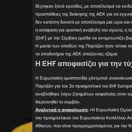
δέχτηκαν ξανά κροτίδες, με αποτέλεσμα να κινδυ
προσπάθειες της διοίκησης της ΑΕΚ για να εγγυηθ
δεν κατέστη δυνατό με αποτέλεσμα μια ώρα και
η απόφαση για οριστική αναβολή του αγώνα, η τ
(EHF) με την Σέρβικη ομάδα να αντιμετωπίζει βαρ
Η μανία των οπαδών της Παρτιζάν ήταν τέτοια πο
τα αποδυτήρια της ΑΕΚ σπάζοντας τζάμια.
Η ΕHF αποφασίζει για την τ
Η Ευρωπαϊκή ομοσπονδία χάντμπολ ανακοίνωσε κ
Παρτιζάν για τον 2ο προημιτελικό του EHF Europ
αναβλήθηκε λόγω ζητημάτων ασφαλείας στον αγ
διερευνηθεί το συμβάν.
Αναλυτικά η ανακοίνωση:
«Η Ευρωπαϊκή Ομοσπο
του προημιτελικού του Ευρωπαϊκού Κυπέλλου Αν
Αθηνών, που είναι προγραμματισμένος για την Κ