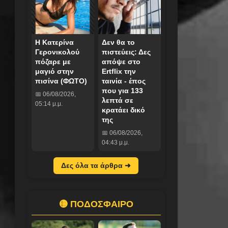
Η Κατερίνα
Δεν θα το
Γερονικολού
πιστεύεις: Δες
πόζαρε με
απόψε στο
μαγιό στην
Ertflix την
πισίνα (ΦΩΤΟ)
ταινία - έπος
που για 133
📅 06/08/2026,
λεπτά σε
05:14 μ.μ.
κρατάει δικό
της
📅 06/08/2026,
04:43 μ.μ.
Δες όλα τα άρθρα ➜
🟡 ΠΟΔΟΣΦΑΙΡΟ