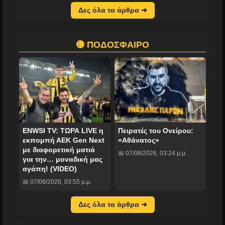
Δες όλα τα άρθρα ➜
🟡 ΠΟΔΟΣΦΑΙΡΟ
ENWSI TV: ΤΩΡΑ LIVE η
Πειρατές του Ονείρου:
εκπομπή ΑΕΚ Gen Next
«Αθάνατος»
με διαφορετική ματιά
📅 07/08/2026, 03:24 μ.μ.
για την… μοναδική μας
αγάπη! (VIDEO)
📅 07/08/2026, 03:55 μ.μ.
Δες όλα τα άρθρα ➜