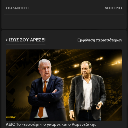
Twit
Wh
ΠΑΛΑΙΌΤΕΡΗ
ΝΕΌΤΕΡΗ
ter
ats
ap
ΙΣΩΣ ΣΟΥ ΑΡΕΣΕΙ
Εμφάνιση περισσότερων
p
ΑΕΚ: Το «τεσσάρι», ο γκαρντ και ο Λαρεντζάκης