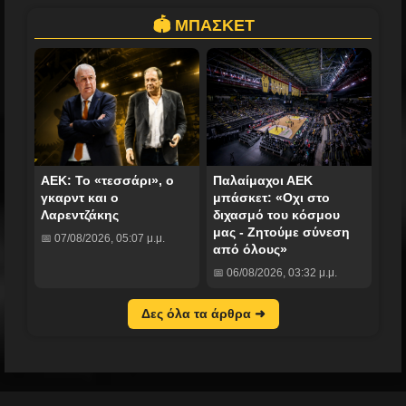
🏟️ ΜΠΑΣΚΕΤ
ΑΕΚ: Το «τεσσάρι», ο
Παλαίμαχοι ΑΕΚ
γκαρντ και ο
μπάσκετ: «Οχι στο
Λαρεντζάκης
διχασμό του κόσμου
μας - Ζητούμε σύνεση
📅 07/08/2026, 05:07 μ.μ.
από όλους»
📅 06/08/2026, 03:32 μ.μ.
Δες όλα τα άρθρα ➜