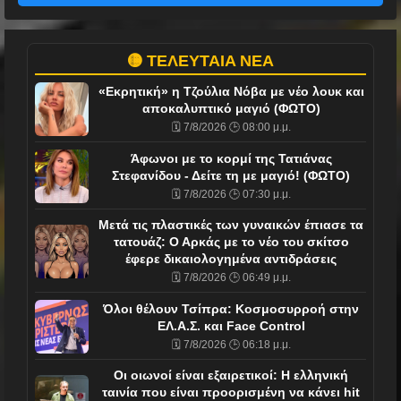
🟡 ΤΕΛΕΥΤΑΙΑ ΝΕΑ
«Εκρητική» η Τζούλια Νόβα με νέο λουκ και
αποκαλυπτικό μαγιό (ΦΩΤΟ)
🗓️ 7/8/2026 🕒 08:00 μ.μ.
Άφωνοι με το κορμί της Τατιάνας
Στεφανίδου - Δείτε τη με μαγιό! (ΦΩΤΟ)
🗓️ 7/8/2026 🕒 07:30 μ.μ.
Μετά τις πλαστικές των γυναικών έπιασε τα
τατουάζ: Ο Αρκάς με το νέο του σκίτσο
έφερε δικαιολογημένα αντιδράσεις
🗓️ 7/8/2026 🕒 06:49 μ.μ.
Όλοι θέλουν Τσίπρα: Κοσμοσυρροή στην
ΕΛ.Α.Σ. και Face Control
🗓️ 7/8/2026 🕒 06:18 μ.μ.
Οι οιωνοί είναι εξαιρετικοί: Η ελληνική
ταινία που είναι προορισμένη να κάνει hit