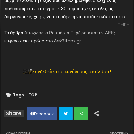
μέχρι το 2026. Τη σεζόν που ολοκληρώθηκε ο 33χρονος
ποδοσφαιριστής κατέγραψε 30 συμμετοχές σε όλες τις
διοργανώσεις, χωρίς να σκοράρει ή να μοιράσει κάποια ασίστ.
ΠΗΓΗ
Το άρθρο
Αποχωρεί ο Ρομπέρτο Περέιρα από την ΑΕΚ;
εμφανίστηκε πρώτα στο
Aek21fans.gr
.
Συνδεθείτε στο κανάλι μας στο Viber!
Tags
TOP
Facebook
Twit
Wh
ΠΑΛΑΙΌΤΕΡΗ
ΝΕΌΤΕΡΗ