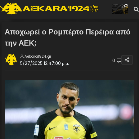
9/08
10:17
Αποχωρεί ο Ρομπέρτο Περέιρα από
την ΑΕΚ;
Aekara1924.gr
0
5/27/2025 12:47:00 μ.μ.