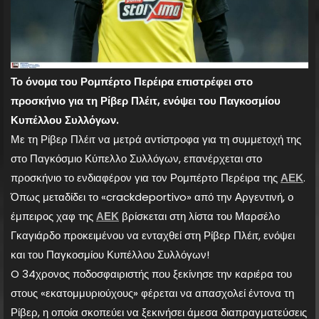
Το όνομα του Ρομπέρτο Περέιρα επιστρέφει στο
προσκήνιο για τη Ρίβερ Πλέιτ, ενόψει του Παγκοσμίου
Κυπέλλου Συλλόγων.
Με τη Ρίβερ Πλέιτ να μετρά αντίστροφα για τη συμμετοχή της
στο Παγκόσμιο Κύπελλο Συλλόγων, επανέρχεται στο
προσκήνιο το ενδιαφέρον για τον Ρομπέρτο Περέιρα της
ΑΕΚ
.
Όπως μεταδίδει το «crackdeportivo» από την Αργεντινή, ο
έμπειρος χαφ της
ΑΕΚ
βρίσκεται στη λίστα του Μαρσέλο
Γκαγιάρδο προκειμένου να ενταχθεί στη Ρίβερ Πλέιτ, ενόψει
και του Παγκοσμίου Κυπέλλου Συλλόγων!
O 34χρονος ποδοσφαιριστής που ξεκίνησε την καριέρα του
στους «εκατομμυριούχους» φέρεται να απασχολεί έντονα τη
Ρίβερ, η οποία σκοπεύει να ξεκινήσει άμεσα διαπραγματεύσεις