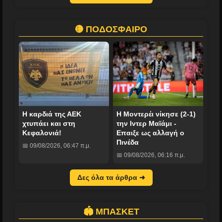
🟡 ΠΟΔΟΣΦΑΙΡΟ
Η καρδιά της ΑΕΚ
Η Μοντερέι νίκησε (2-1)
χτυπάει και στη
την Ιντερ Μαϊάμι -
Κεφαλονιά!
Επαιξε ως αλλαγή ο
Πινέδα
📅 09/08/2026, 06:47 π.μ.
📅 09/08/2026, 06:16 π.μ.
Δες όλα τα άρθρα ➜
🏟️ ΜΠΑΣΚΕΤ