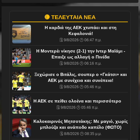
🟡 ΤΕΛΕΥΤΑΙΑ ΝΕΑ
Η καρδιά της ΑΕΚ χτυπάει και στη
Κεφαλονιά!
🗓️ 9/8/2026 🕒 06:47 π.μ.
Η Μοντερέι νίκησε (2-1) την Ιντερ Μαϊάμι -
Επαιξε ως αλλαγή ο Πινέδα
🗓️ 9/8/2026 🕒 06:16 π.μ.
Ξεχώρισε ο Βιτάλις, σουπερ ο «Γκάτσι» και
ΑΕΚ με συνέχεια και συνέπεια!
🗓️ 9/8/2026 🕒 05:46 π.μ.
Η ΑΕΚ σε πείθει ολοένα και περισσότερο
🗓️ 9/8/2026 🕒 05:46 π.μ.
Καλοκαιρινός Μητσοτάκης: Με μαγιό, χωρίς
μπλούζα και ανάποδο καπέλο (ΦΩΤΟ)
🗓️ 8/8/2026 🕒 08:35 μ.μ.