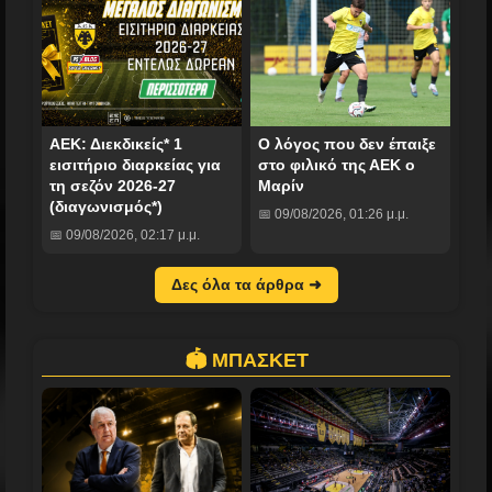
ΑΕΚ: Διεκδικείς* 1
Ο λόγος που δεν έπαιξε
εισιτήριο διαρκείας για
στο φιλικό της ΑΕΚ ο
τη σεζόν 2026-27
Μαρίν
(διαγωνισμός*)
📅 09/08/2026, 01:26 μ.μ.
📅 09/08/2026, 02:17 μ.μ.
Δες όλα τα άρθρα ➜
🏟️ ΜΠΑΣΚΕΤ