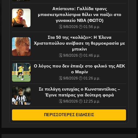
Απίστευτο: Γαλλίδα τρανς
μπασκετμπολίστρια θέλει να παίξει στο
γυναικείο ΝΒΑ (ΦΩΤΟ)
🗓️ 9/8/2026 🕒 01:56 μ.μ.
Στα 50 της «κολάζει»: Η Έλενα
Χριστοπούλου ανέβασε τη θερμοκρασία με
μπικίνι
🗓️ 9/8/2026 🕒 01:46 μ.μ.
Ο λόγος που δεν έπαιξε στο φιλικό της ΑΕΚ
ο Μαρίν
🗓️ 9/8/2026 🕒 01:26 μ.μ.
Σε πελάγη ευτυχίας ο Κωνσταντέλιας –
Έγινε πατέρας για δεύτερη φορά
🗓️ 9/8/2026 🕒 12:25 μ.μ.
ΠΕΡΙΣΣΟΤΕΡΕΣ ΕΙΔΗΣΕΙΣ