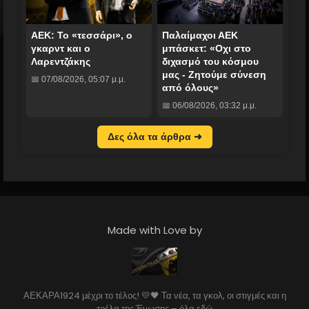
ΑΕΚ: Το «τεσσάρι», ο
Παλαίμαχοι ΑΕΚ
γκαρντ και ο
μπάσκετ: «Οχι στο
Λαρεντζάκης
διχασμό του κόσμου
μας - Ζητούμε σύνεση
📅 07/08/2026, 05:07 μ.μ.
από όλους»
📅 06/08/2026, 03:32 μ.μ.
Δες όλα τα άρθρα ➜
Made with Love by
ΑΕΚΑΡΑ1924 μέχρι το τέλος! 💛🖤 Τα νέα, τα γκολ, οι στιγμές και η
τρέλα της Ένωσης – όλα εδώ