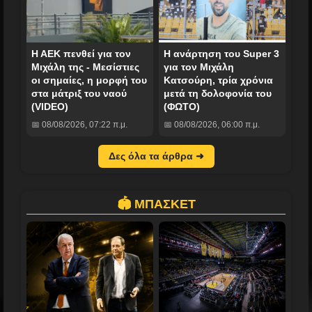
Η ΑΕΚ πενθεί για τον
Η ανάρτηση του Super 3
Μιχάλη της - Μεσίστιες
για τον Μιχάλη
οι σημαίες, η μορφή του
Κατσούρη, τρία χρόνια
στα μάτριξ του ναού
μετά τη δολοφονία του
(VIDEO)
(ΦΩΤΟ)
📅 08/08/2026, 07:22 π.μ.
📅 08/08/2026, 06:00 π.μ.
Δες όλα τα άρθρα ➜
🏟️ ΜΠΑΣΚΕΤ