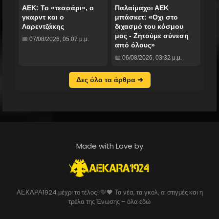
ΑΕΚ: Το «τεσσάρι», ο
Παλαίμαχοι ΑΕΚ
γκαρντ και ο
μπάσκετ: «Οχι στο
Λαρεντζάκης
διχασμό του κόσμου
μας - Ζητούμε σύνεση
📅 07/08/2026, 05:07 μ.μ.
από όλους»
📅 06/08/2026, 03:32 μ.μ.
Δες όλα τα άρθρα ➜
Made with Love by
ΑΕΚΑΡΑ1924 μέχρι το τέλος! 💛🖤 Τα νέα, τα γκολ, οι στιγμές και η
τρέλα της Ένωσης – όλα εδώ