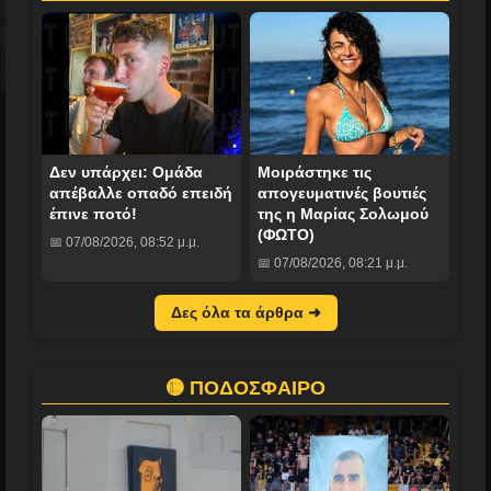
Δεν υπάρχει: Ομάδα
Mοιράστηκε τις
απέβαλλε οπαδό επειδή
απογευματινές βουτιές
έπινε ποτό!
της η Μαρίας Σολωμού
(ΦΩΤΟ)
📅 07/08/2026, 08:52 μ.μ.
📅 07/08/2026, 08:21 μ.μ.
Δες όλα τα άρθρα ➜
🟡 ΠΟΔΟΣΦΑΙΡΟ