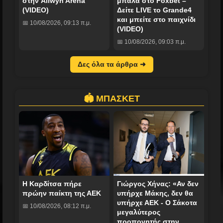
στην Allwyn Arena
μπάλα στο Foxbet –
(VIDEO)
Δείτε LIVE το Grande4
και μπείτε στο παιχνίδι
📅 10/08/2026, 09:13 π.μ.
(VIDEO)
📅 10/08/2026, 09:03 π.μ.
Δες όλα τα άρθρα ➜
🏟️ ΜΠΑΣΚΕΤ
Η Καρδίτσα πήρε
Γιώργος Χήνας: «Αν δεν
πρώην παίκτη της ΑΕΚ
υπήρχε Μάκης, δεν θα
υπήρχε ΑΕΚ - Ο Σάκοτα
📅 10/08/2026, 08:12 π.μ.
μεγαλύτερος
προπονητής στην