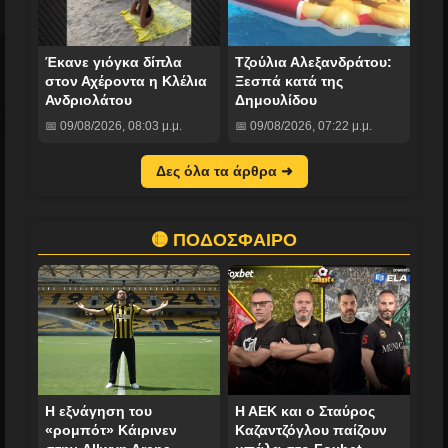
Έκανε γιόγκα δίπλα
Τζούλια Αλεξανδράτου:
στον Αχέροντα η Κλέλια
Ξεσπά κατά της
Ανδριολάτου
Δημουλίδου
📅 09/08/2026, 08:03 μ.μ.
📅 09/08/2026, 07:22 μ.μ.
Δες όλα τα άρθρα ➜
🟡 ΠΟΔΟΣΦΑΙΡΟ
Η εξνάγηση του
Η ΑΕΚ και ο Σταύρος
«ρομπότ» Κάιρινεν
Καζαντζόγλου παίζουν