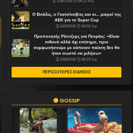
🗓️ 10/8/2026 🕒 08:12 π.μ.
Ο Βιτάλις, ο Γκατσίνοβιτς και οι... μικροί της
ΑΕΚ για το Super Cup
🗓️ 10/8/2026 🕒 06:50 π.μ.
Προπονητής Ρέιντζερς για Πενράις: «Είναι
πιθανό αλλά όχι επίσημο, πριν
συμφωνήσουμε με κάποιον παίκτη δεν θα
ήταν σωστό να μιλήσω»
🗓️ 10/8/2026 🕒 06:20 π.μ.
ΠΕΡΙΣΣΟΤΕΡΕΣ ΕΙΔΗΣΕΙΣ
🟡 GOSSIP