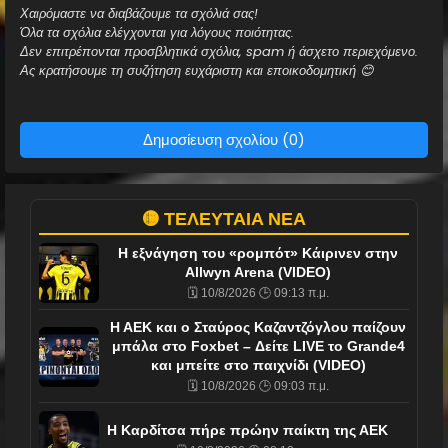
Χαιρόμαστε να διαβάζουμε τα σχόλιά σας!
Όλα τα σχόλια ελέγχονται για λόγους ποιότητας.
Δεν επιτρέπονται προσβλητικά σχόλια, spam ή άσχετο περιεχόμενο.
Ας κρατήσουμε τη συζήτηση ευχάριστη και εποικοδομητική 😊
Δημοσίευση σχολίου (0)
🟡 ΤΕΛΕΥΤΑΙΑ ΝΕΑ
Η εξνάγηση του «ρομπότ» Κάιρινεν στην
Allwyn Arena (VIDEO)
🗓️ 10/8/2026 🕒 09:13 π.μ.
Η ΑΕΚ και ο Σταύρος Καζαντζόγλου παίζουν
μπάλα στο Foxbet – Δείτε LIVE το Grande4
και μπείτε στο παιχνίδι (VIDEO)
🗓️ 10/8/2026 🕒 09:03 π.μ.
Η Καρδίτσα πήρε πρώην παίκτη της ΑΕΚ