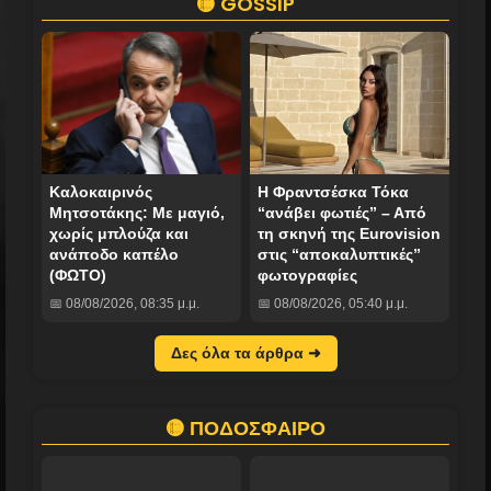
🟡 GOSSIP
Καλοκαιρινός
Η Φραντσέσκα Τόκα
Μητσοτάκης: Με μαγιό,
“ανάβει φωτιές” – Από
χωρίς μπλούζα και
τη σκηνή της Eurovision
ανάποδο καπέλο
στις “αποκαλυπτικές”
(ΦΩΤΟ)
φωτογραφίες
📅 08/08/2026, 08:35 μ.μ.
📅 08/08/2026, 05:40 μ.μ.
Δες όλα τα άρθρα ➜
🟡 ΠΟΔΟΣΦΑΙΡΟ