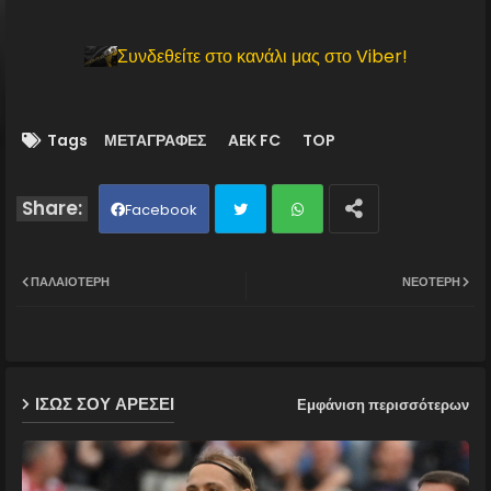
Συνδεθείτε στο κανάλι μας στο Viber!
Tags
ΜΕΤΑΓΡΑΦΕΣ
AEK FC
TOP
Facebook
Twit
Wh
ΠΑΛΑΙΌΤΕΡΗ
ΝΕΌΤΕΡΗ
ter
ats
ap
ΙΣΩΣ ΣΟΥ ΑΡΕΣΕΙ
Εμφάνιση περισσότερων
p