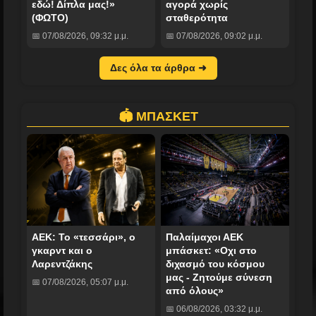
εδώ! Δίπλα μας!»
αγορά χωρίς
(ΦΩΤΟ)
σταθερότητα
📅 07/08/2026, 09:32 μ.μ.
📅 07/08/2026, 09:02 μ.μ.
Δες όλα τα άρθρα ➜
🏟️ ΜΠΑΣΚΕΤ
ΑΕΚ: Το «τεσσάρι», ο
Παλαίμαχοι ΑΕΚ
γκαρντ και ο
μπάσκετ: «Οχι στο
Λαρεντζάκης
διχασμό του κόσμου
μας - Ζητούμε σύνεση
📅 07/08/2026, 05:07 μ.μ.
από όλους»
📅 06/08/2026, 03:32 μ.μ.