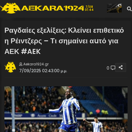
7/08
01:44
Ραγδαίες εξελίξεις: Κλείνει επιθετικό
η Ρέιντζερς – Τι σημαίνει αuτό για
ΑΕΚ #AEK
Aekara1924.gr
0
7/09/2025 02:43:00 μ.μ.