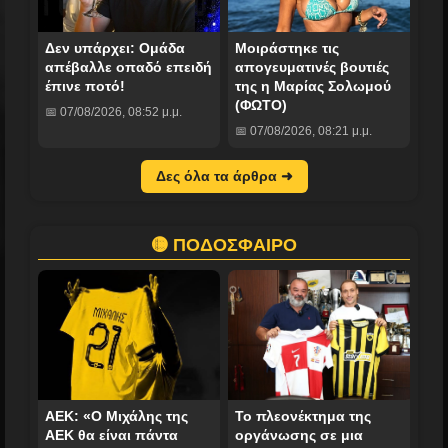
Δεν υπάρχει: Ομάδα
Mοιράστηκε τις
απέβαλλε οπαδό επειδή
απογευματινές βουτιές
έπινε ποτό!
της η Μαρίας Σολωμού
(ΦΩΤΟ)
📅 07/08/2026, 08:52 μ.μ.
📅 07/08/2026, 08:21 μ.μ.
Δες όλα τα άρθρα ➜
🟡 ΠΟΔΟΣΦΑΙΡΟ
ΑΕΚ: «Ο Μιχάλης της
Το πλεονέκτημα της
ΑΕΚ θα είναι πάντα
οργάνωσης σε μια