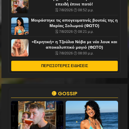
επειδή έπινε ποτό!
🗓️ 7/8/2026 🕒 08:52 μ.μ.
Mοιράστηκε τις απογευματινές βουτιές της η
Μαρίας Σολωμού (ΦΩΤΟ)
🗓️ 7/8/2026 🕒 08:21 μ.μ.
«Εκρητική» η Τζούλια Νόβα με νέο λουκ και
αποκαλυπτικό μαγιό (ΦΩΤΟ)
🗓️ 7/8/2026 🕒 08:00 μ.μ.
ΠΕΡΙΣΣΟΤΕΡΕΣ ΕΙΔΗΣΕΙΣ
🟡 GOSSIP