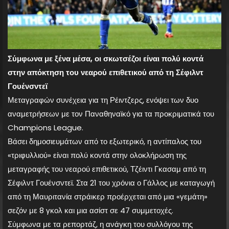
Σύμφωνα με ξένα μέσα, οι σκωτσέζοι είναι πολύ κοντά
στην απόκτηση του νεαρού επιθετικού από τη Σέφιλντ
Γουένσντεϊ
Μεταγραφών συνέχεια για τη Ρέιντζερς, ενόψει των δυο
αναμετρήσεων με τον Παναθηναϊκό για τα προκριματικά του
Champions League.
Βάσει δημοσιευμάτων από το εξωτερικό, η αντίπαλος του
«τριφυλλιού» είναι πολύ κοντά στην ολοκλήρωση της
μεταγραφής του νεαρού επιθετικού, Τζέιντι Γκασαμ από τη
Σέφιλντ Γουένσντεϊ. Στα 21 του χρόνια ο Γάλλος με καταγωγή
από τη Μαυριτανία στράικερ προέρχεται από μια «γεμάτη»
σεζόν με 8 γκολ και μια ασίστ σε 47 συμμετοχές.
Σύμφωνα με τα ρεπορτάζ, η ανάγκη του συλλόγου της