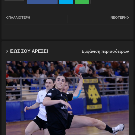
Twit
Wh
ΠΑΛΑΙΌΤΕΡΗ
ΝΕΌΤΕΡΗ
ter
ats
ap
ΙΣΩΣ ΣΟΥ ΑΡΕΣΕΙ
Εμφάνιση περισσότερων
p