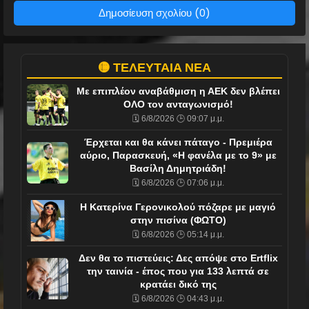
Δημοσίευση σχολίου (0)
🟡 ΤΕΛΕΥΤΑΙΑ ΝΕΑ
Με επιπλέον αναβάθμιση η ΑΕΚ δεν βλέπει
ΟΛΟ τον ανταγωνισμό!
🗓️ 6/8/2026 🕒 09:07 μ.μ.
Έρχεται και θα κάνει πάταγο - Πρεμιέρα
αύριο, Παρασκευή, «Η φανέλα με το 9» με
Βασίλη Δημητριάδη!
🗓️ 6/8/2026 🕒 07:06 μ.μ.
Η Κατερίνα Γερονικολού πόζαρε με μαγιό
στην πισίνα (ΦΩΤΟ)
🗓️ 6/8/2026 🕒 05:14 μ.μ.
Δεν θα το πιστεύεις: Δες απόψε στο Ertflix
την ταινία - έπος που για 133 λεπτά σε
κρατάει δικό της
🗓️ 6/8/2026 🕒 04:43 μ.μ.