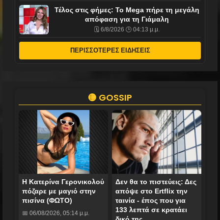
Τέλος στις φήμες: Το Mega πήρε τη μεγάλη
απόφαση για τη Γιάμαλη
🗓️ 6/8/2026 🕒 04:13 μ.μ.
ΠΕΡΙΣΣΟΤΕΡΕΣ ΕΙΔΗΣΕΙΣ
🟡 GOSSIP
Η Κατερίνα Γερονικολού
Δεν θα το πιστεύεις: Δες
πόζαρε με μαγιό στην
απόψε στο Ertflix την
πισίνα (ΦΩΤΟ)
ταινία - έπος που για
133 λεπτά σε κρατάει
📅 06/08/2026, 05:14 μ.μ.
δικό της