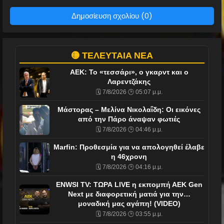
Δημοσίευση σχολίου (0)
🟡 ΤΕΛΕΥΤΑΙΑ ΝΕΑ
ΑΕΚ: Το «τεσσάρι», ο γκαρντ και ο
Λαρεντζάκης
🗓️ 7/8/2026 🕒 05:07 μ.μ.
Μάστορας – Μελίνα Νικολαΐδη: Οι εικόνες
από την Πάρο άναψαν φωτιές
🗓️ 7/8/2026 🕒 04:46 μ.μ.
Marfin: Προθεσμία για να απολογηθεί έλαβε
η 46χρονη
🗓️ 7/8/2026 🕒 04:16 μ.μ.
ENWSI TV: ΤΩΡΑ LIVE η εκπομπή ΑΕΚ Gen
Next με διαφορετική ματιά για την…
μοναδική μας αγάπη! (VIDEO)
🗓️ 7/8/2026 🕒 03:55 μ.μ.