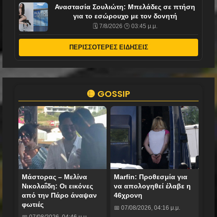
Αναστασία Σουλιώτη: Μπελάδες σε πτήση
για το εσώρουχο με τον δονητή
🗓️ 7/8/2026 🕒 03:45 μ.μ.
ΠΕΡΙΣΣΟΤΕΡΕΣ ΕΙΔΗΣΕΙΣ
🟡 GOSSIP
Μάστορας – Μελίνα
Marfin: Προθεσμία για
Νικολαΐδη: Οι εικόνες
να απολογηθεί έλαβε η
από την Πάρο άναψαν
46χρονη
φωτιές
📅 07/08/2026, 04:16 μ.μ.
📅 07/08/2026, 04:46 μ.μ.