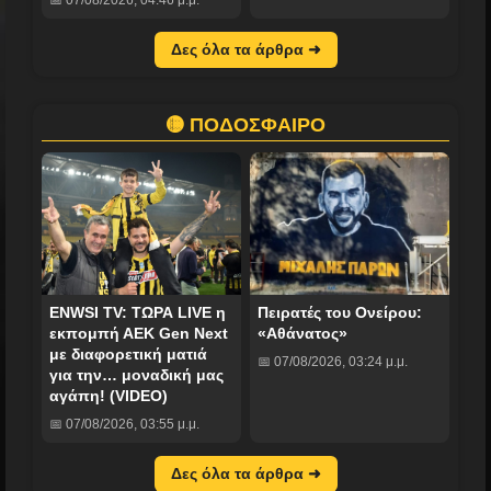
Δες όλα τα άρθρα ➜
🟡 ΠΟΔΟΣΦΑΙΡΟ
ENWSI TV: ΤΩΡΑ LIVE η
Πειρατές του Ονείρου:
εκπομπή ΑΕΚ Gen Next
«Αθάνατος»
με διαφορετική ματιά
📅 07/08/2026, 03:24 μ.μ.
για την… μοναδική μας
αγάπη! (VIDEO)
📅 07/08/2026, 03:55 μ.μ.
Δες όλα τα άρθρα ➜