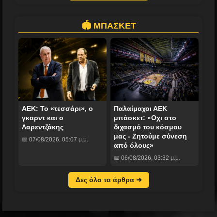
🏟️ ΜΠΑΣΚΕΤ
ΑΕΚ: Το «τεσσάρι», ο
Παλαίμαχοι ΑΕΚ
γκαρντ και ο
μπάσκετ: «Οχι στο
Λαρεντζάκης
διχασμό του κόσμου
μας - Ζητούμε σύνεση
📅 07/08/2026, 05:07 μ.μ.
από όλους»
📅 06/08/2026, 03:32 μ.μ.
Δες όλα τα άρθρα ➜