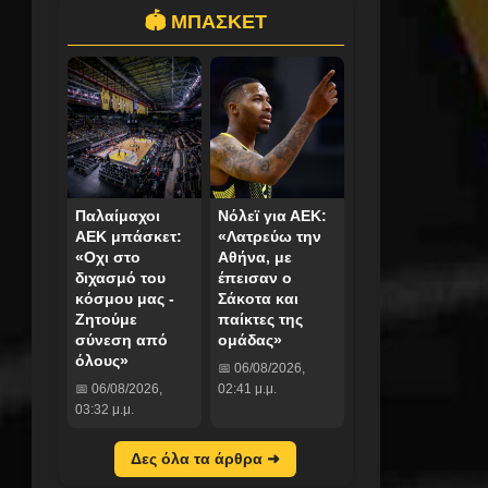
🏟️ ΜΠΑΣΚΕΤ
Παλαίμαχοι
Νόλεϊ για ΑΕΚ:
ΑΕΚ μπάσκετ:
«Λατρεύω την
«Οχι στο
Αθήνα, με
διχασμό του
έπεισαν ο
κόσμου μας -
Σάκοτα και
Ζητούμε
παίκτες της
σύνεση από
ομάδας»
όλους»
📅 06/08/2026,
📅 06/08/2026,
02:41 μ.μ.
03:32 μ.μ.
Δες όλα τα άρθρα ➜