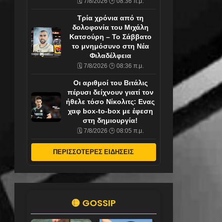
🗓️ 7/8/2026 🕒 08:36 π.μ.
Τρία χρόνια από τη
δολοφονία του Μιχάλη
Κατσούρη – Το Σάββατο
το μνημόσυνο στη Νέα
Φιλαδέλφεια
🗓️ 7/8/2026 🕒 08:36 π.μ.
Οι αριθμοί του Βιτάλις
πέρυσι δείχνουν γιατί τον
ήθελε τόσο Νίκολιτς: Ενας
χαφ box-to-box με έφεση
στη δημιουργία!
🗓️ 7/8/2026 🕒 08:05 π.μ.
ΠΕΡΙΣΣΟΤΕΡΕΣ ΕΙΔΗΣΕΙΣ
🟡 GOSSIP