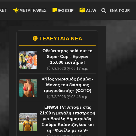
ΚΕΤ
ΜΕΤΑΓΡΑΦΕΣ
GOSSIP
ALLWYN-ARENA TOUR
🟡 ΤΕΛΕΥΤΑΙΑ ΝΕΑ
Οδεύει προς sold out το
Super Cup - Eφυγαν
15.000 εισιτήρια!
🗓️ 7/8/2026 🕒 09:17 π.μ.
«Νέος χωρισμός βόμβα -
Μόνος του διάσημος
τραγουδιστής» (ΦΩΤΟ)
🗓️ 7/8/2026 🕒 08:46 π.μ.
ENWSI TV: Απόψε στις
21:00 η μεγάλη επιστροφή
για Βασίλη Δημητριάδη,
Σταύρο Καζαντζόγλου και
τη «Φανέλα με το 9»