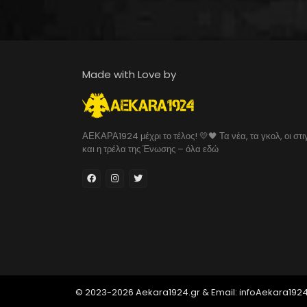
Made with Love by
ΑΕΚΑΡΑ1924 μέχρι το τέλος! 💛🖤 Τα νέα, τα γκολ, οι στι
και η τρέλα της Ένωσης – όλα εδώ
© 2023-2026 Aekara1924.gr & Email: infoAekara192