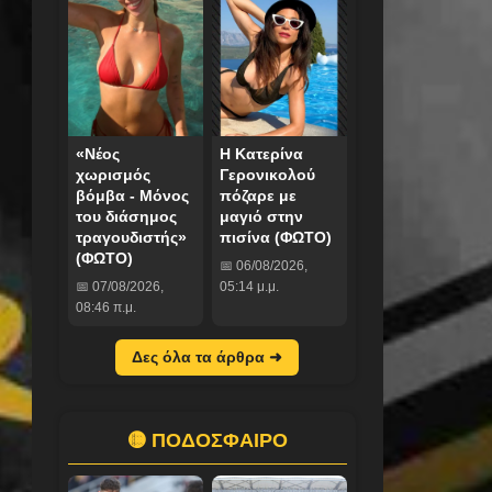
«Νέος
Η Κατερίνα
χωρισμός
Γερονικολού
βόμβα - Μόνος
πόζαρε με
του διάσημος
μαγιό στην
τραγουδιστής»
πισίνα (ΦΩΤΟ)
(ΦΩΤΟ)
📅 06/08/2026,
📅 07/08/2026,
05:14 μ.μ.
08:46 π.μ.
Δες όλα τα άρθρα ➜
🟡 ΠΟΔΟΣΦΑΙΡΟ