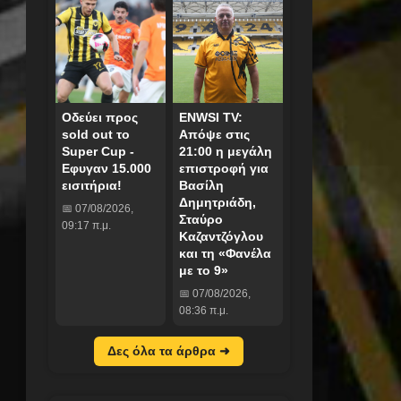
Οδεύει προς
ENWSI TV:
sold out το
Απόψε στις
Super Cup -
21:00 η μεγάλη
Eφυγαν 15.000
επιστροφή για
εισιτήρια!
Βασίλη
Δημητριάδη,
📅 07/08/2026,
Σταύρο
09:17 π.μ.
Καζαντζόγλου
και τη «Φανέλα
με το 9»
📅 07/08/2026,
08:36 π.μ.
Δες όλα τα άρθρα ➜