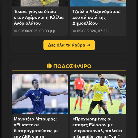
Έκανε γιόγκα δίπλα
Τζούλια Αλεξανδράτου:
στον Αχέροντα η Κλέλια
Ξεσπά κατά της
Ανδριολάτου
Δημουλίδου
📅 09/08/2026, 08:03 μ.μ.
📅 09/08/2026, 07:22 μ.μ.
Δες όλα τα άρθρα ➜
🟡 ΠΟΔΟΣΦΑΙΡΟ
Μάνατζερ Μπουράς:
«Προχωρημένες οι
«Είμαστε σε
επαφές Ελίασον με
διαπραγματεύσεις με
Ιντερνασιονάλ, παλεύει
την ΑΕΚ για τη
ο Σουηδός για το "ναι"