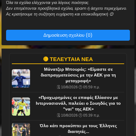
Όλα τα σχόλια ελέγχονται για λόγους ποιότητας.
Δεν επιτρέπονται προσβλητικά σχόλια, spam ή άσχετο περιεχόμενο.
Ας κρατήσουμε τη συζήτηση ευχάριστη και εποικοδομητική 😊
Δημοσίευση σχολίου (0)
🟡 ΤΕΛΕΥΤΑΙΑ ΝΕΑ
Μάνατζερ Μπουράς: «Είμαστε σε
διαπραγματεύσεις με την ΑΕΚ για τη
μεταγραφή»
🗓️ 10/8/2026 🕒 05:59 π.μ.
«Προχωρημένες οι επαφές Ελίασον με
Ιντερνασιονάλ, παλεύει ο Σουηδός για το
"ναι" της ΑΕΚ»
🗓️ 10/8/2026 🕒 05:39 π.μ.
Όλο κάτι προκύπτει με τους Έλληνες
διαιτητές...