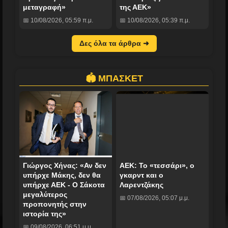
μεταγραφή»
της ΑΕΚ»
📅 10/08/2026, 05:59 π.μ.
📅 10/08/2026, 05:39 π.μ.
Δες όλα τα άρθρα ➜
🏟️ ΜΠΑΣΚΕΤ
Γιώργος Χήνας: «Αν δεν
ΑΕΚ: Το «τεσσάρι», ο
υπήρχε Μάκης, δεν θα
γκαρντ και ο
υπήρχε ΑΕΚ - Ο Σάκοτα
Λαρεντζάκης
μεγαλύτερος
📅 07/08/2026, 05:07 μ.μ.
προπονητής στην
ιστορία της»
📅 09/08/2026, 06:51 μ.μ.