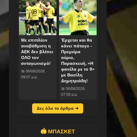
Με επιπλέον
Έρχεται και θα
αναβάθμιση η
κάνει πάταγο -
ΑΕΚ δεν βλέπει
Πρεμιέρα
ΟΛΟ τον
αύριο,
ανταγωνισμό!
Παρασκευή, «Η
φανέλα με το 9»
📅 06/08/2026,
με Βασίλη
09:07 μ.μ.
Δημητριάδη!
📅 06/08/2026,
07:06 μ.μ.
Δες όλα τα άρθρα ➜
🏟️ ΜΠΑΣΚΕΤ