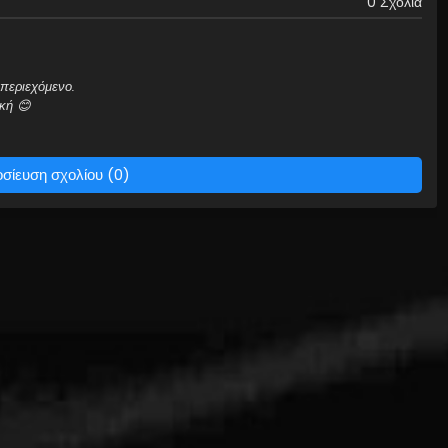
0 Σχόλια
περιεχόμενο.
κή 😊
σίευση σχολίου (0)