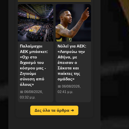
Παλαίμαχοι
Νόλεϊ για ΑΕΚ:
ΑΕΚ μπάσκετ:
«Λατρεύω την
«Οχι στο
Αθήνα, με
διχασμό του
έπεισαν ο
κόσμου μας -
Σάκοτα και
Ζητούμε
παίκτες της
σύνεση από
ομάδας»
όλους»
📅 06/08/2026,
📅 06/08/2026,
02:41 μ.μ.
03:32 μ.μ.
Δες όλα τα άρθρα ➜