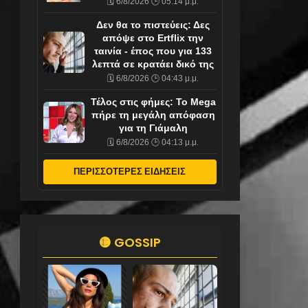
🗓️ 6/8/2026 🕒 05:14 μ.μ.
Δεν θα το πιστεύεις: Δες
απόψε στο Ertflix την
ταινία - έπος που για 133
λεπτά σε κρατάει δικό της
🗓️ 6/8/2026 🕒 04:43 μ.μ.
Τέλος στις φήμες: Το Mega
πήρε τη μεγάλη απόφαση
για τη Γιάμαλη
🗓️ 6/8/2026 🕒 04:13 μ.μ.
ΠΕΡΙΣΣΟΤΕΡΕΣ ΕΙΔΗΣΕΙΣ
🟡 GOSSIP