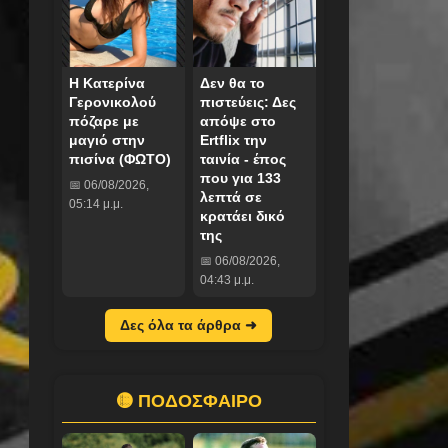
Η Κατερίνα
Δεν θα το
Γερονικολού
πιστεύεις: Δες
πόζαρε με
απόψε στο
μαγιό στην
Ertflix την
πισίνα (ΦΩΤΟ)
ταινία - έπος
που για 133
📅 06/08/2026,
λεπτά σε
05:14 μ.μ.
κρατάει δικό
της
📅 06/08/2026,
04:43 μ.μ.
Δες όλα τα άρθρα ➜
🟡 ΠΟΔΟΣΦΑΙΡΟ