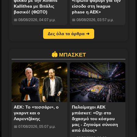
φιλικό με την Athens
«Πρώτο φαβορί για την
Kallithea με Βιτάλις
είσοδο στη league
βασικό! (ΦΩΤΟ)
phase η ΑΕΚ»
📅 08/08/2026, 04:07 μ.μ.
📅 08/08/2026, 03:57 μ.μ.
Δες όλα τα άρθρα ➜
🏟️ ΜΠΑΣΚΕΤ
ΑΕΚ: Το «τεσσάρι», ο
Παλαίμαχοι ΑΕΚ
γκαρντ και ο
μπάσκετ: «Οχι στο
Λαρεντζάκης
διχασμό του κόσμου
μας - Ζητούμε σύνεση
📅 07/08/2026, 05:07 μ.μ.
από όλους»