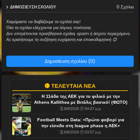
0 Σχόλια
ΔΗΜΟΣΊΕΥΣΗ ΣΧΟΛΊΟΥ
Χαιρόμαστε να διαβάζουμε τα σχόλιά σας!
Όλα τα σχόλια ελέγχονται για λόγους ποιότητας.
Δεν επιτρέπονται προσβλητικά σχόλια, spam ή άσχετο περιεχόμενο.
Ας κρατήσουμε τη συζήτηση ευχάριστη και εποικοδομητική 😊
Δημοσίευση σχολίου (0)
🟡 ΤΕΛΕΥΤΑΙΑ ΝΕΑ
Η 11άδα της ΑΕΚ για το φιλικό με την
Athens Kallithea με Βιτάλις βασικό! (ΦΩΤΟ)
🗓️ 8/8/2026 🕒 04:07 μ.μ.
Football Meets Data: «Πρώτο φαβορί για
την είσοδο στη league phase η ΑΕΚ»
🗓️ 8/8/2026 🕒 03:57 μ.μ.