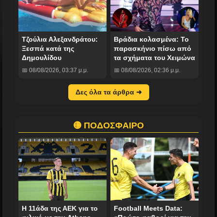
Τζούλια Αλεξανδράτου:
Βράδια κολασμένα: Το
Ξεσπά κατά της
παρασκήνιο πίσω από
Δημουλίδου
τα σχήματα του Χειμώνα
📅 08/08/2026, 03:37 μ.μ.
📅 08/08/2026, 02:36 μ.μ.
Δες όλα τα άρθρα ➜
🟡 ΠΟΔΟΣΦΑΙΡΟ
Η 11άδα της ΑΕΚ για το
Football Meets Data: