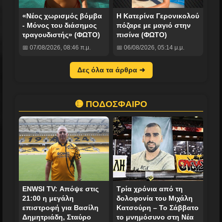
«Νέος χωρισμός βόμβα
Η Κατερίνα Γερονικολού
- Μόνος του διάσημος
πόζαρε με μαγιό στην
τραγουδιστής» (ΦΩΤΟ)
πισίνα (ΦΩΤΟ)
📅 07/08/2026, 08:46 π.μ.
📅 06/08/2026, 05:14 μ.μ.
Δες όλα τα άρθρα ➜
🟡 ΠΟΔΟΣΦΑΙΡΟ
ENWSI TV: Απόψε στις
Τρία χρόνια από τη
21:00 η μεγάλη
δολοφονία του Μιχάλη
επιστροφή για Βασίλη
Κατσούρη – Το Σάββατο
Δημητριάδη, Σταύρο
το μνημόσυνο στη Νέα