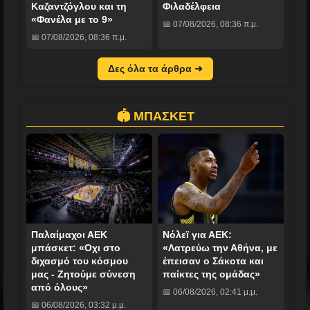
Καζαντζόγλου και τη
Φιλαδέλφεια
«Φανέλα με το 9»
📅 07/08/2026, 08:36 π.μ.
📅 07/08/2026, 08:36 π.μ.
Δες όλα τα άρθρα ➜
🏟️ ΜΠΑΣΚΕΤ
Παλαίμαχοι ΑΕΚ
Νόλεϊ για ΑΕΚ:
μπάσκετ: «Οχι στο
«Λατρεύω την Αθήνα, με
διχασμό του κόσμου
έπεισαν ο Σάκοτα και
μας - Ζητούμε σύνεση
παίκτες της ομάδας»
από όλους»
📅 06/08/2026, 02:41 μ.μ.
📅 06/08/2026, 03:32 μ.μ.