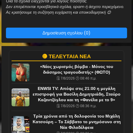
Όλα τα σχόλια ελέγχονται για λόγους ποιότητας.
Δεν επιτρέπονται προσβλητικά σχόλια, spam ή άσχετο περιεχόμενο.
Ας κρατήσουμε τη συζήτηση ευχάριστη και εποικοδομητική 😊
Δημοσίευση σχολίου (0)
🟡 ΤΕΛΕΥΤΑΙΑ ΝΕΑ
«Νέος χωρισμός βόμβα - Μόνος του
διάσημος τραγουδιστής» (ΦΩΤΟ)
🗓️ 7/8/2026 🕒 08:46 π.μ.
ENWSI TV: Απόψε στις 21:00 η μεγάλη
επιστροφή για Βασίλη Δημητριάδη, Σταύρο
Καζαντζόγλου και τη «Φανέλα με το 9»
🗓️ 7/8/2026 🕒 08:36 π.μ.
Τρία χρόνια από τη δολοφονία του Μιχάλη
Κατσούρη – Το Σάββατο το μνημόσυνο στη
Νέα Φιλαδέλφεια