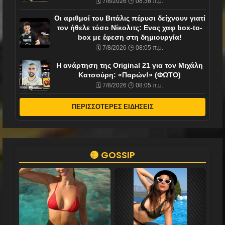
🗓️ 7/8/2026 🕒 08:36 π.μ.
Οι αριθμοί του Βιτάλις πέρυσι δείχνουν γιατί
τον ήθελε τόσο Νίκολιτς: Ενας χαφ box-to-
box με έφεση στη δημιουργία!
🗓️ 7/8/2026 🕒 08:05 π.μ.
Η ανάρτηση της Original 21 για τον Μιχάλη
Κατσούρη: «Παρών!» (ΦΩΤΟ)
🗓️ 7/8/2026 🕒 08:05 π.μ.
ΠΕΡΙΣΣΟΤΕΡΕΣ ΕΙΔΗΣΕΙΣ
🟡 GOSSIP