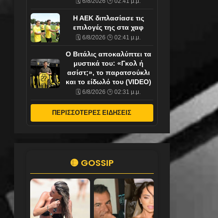
🗓️ 6/8/2026 🕒 02:41 μ.μ.
Η ΑΕΚ διπλασίασε τις
επιλογές της στα χαφ
🗓️ 6/8/2026 🕒 02:41 μ.μ.
Ο Βιτάλις αποκαλύπτει τα
μυστικά του: «Γκολ ή
ασίστ;», το παρατσούκλι
και το είδωλό του (VIDEO)
🗓️ 6/8/2026 🕒 02:31 μ.μ.
ΠΕΡΙΣΣΟΤΕΡΕΣ ΕΙΔΗΣΕΙΣ
🟡 GOSSIP