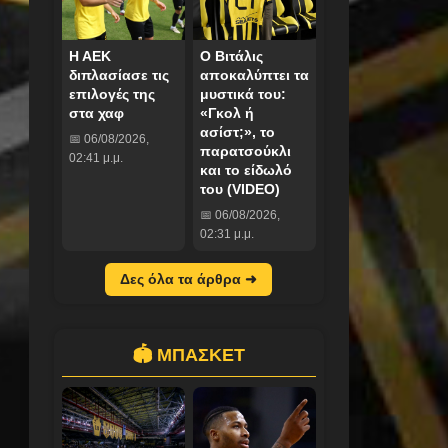
Η ΑΕΚ
Ο Βιτάλις
διπλασίασε τις
αποκαλύπτει τα
επιλογές της
μυστικά του:
στα χαφ
«Γκολ ή
ασίστ;», το
📅 06/08/2026,
παρατσούκλι
02:41 μ.μ.
και το είδωλό
του (VIDEO)
📅 06/08/2026,
02:31 μ.μ.
Δες όλα τα άρθρα ➜
🏟️ ΜΠΑΣΚΕΤ