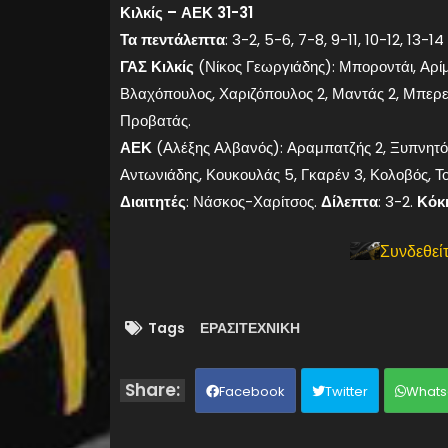
Κιλκίς – ΑΕΚ 31-31
Τα
πεντάλεπτα
: 3-2, 5-6, 7-8, 9-11, 10-12, 13-14
ΓΑΣ
Κιλκίς
(Νίκος Γεωργιάδης): Μποροντάι, Αρίμ
Βλαχόπουλος, Χαριζόπουλος 2, Μαντάς 2, Μπερεζ
Προβατάς.
ΑΕΚ
(Αλέξης Αλβανός): Αραμπατζής 2, Ξυπνητός,
Αντωνιάδης, Κουκουλάς 5, Γκαρέν 3, Κολοβός, Του
Διαιτητές
: Νάσκος-Χαρίτσος.
Δίλεπτα
: 3-2.
Κόκκ
Συνδεθείτ
Tags
ΕΡΑΣΙΤΕΧΝΙΚΗ
Facebook
Twitter
Whats