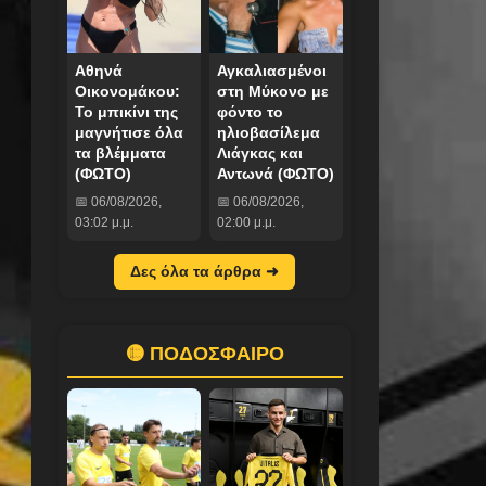
Αθηνά
Αγκαλιασμένοι
Οικονομάκου:
στη Μύκονο με
Το μπικίνι της
φόντο το
μαγνήτισε όλα
ηλιοβασίλεμα
τα βλέμματα
Λιάγκας και
(ΦΩΤΟ)
Αντωνά (ΦΩΤΟ)
📅 06/08/2026,
📅 06/08/2026,
03:02 μ.μ.
02:00 μ.μ.
Δες όλα τα άρθρα ➜
🟡 ΠΟΔΟΣΦΑΙΡΟ