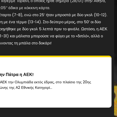
κιγιέρμε Τοριάνι, ο οποίος ήρθε σήμερα (28/01) στην Αθήνα,
05’’ άδικα με κόκκινη κάρτα.
ταρτο (7-8), ενώ στο 25’ ήταν μπροστά με δύο γκολ (10-12).
με ένα τέρμα (13-14). Στο δεύτερο μέρος, στο 50’ οι δύο
οηγήθηκε με δύο γκολ 5 λεπτά πριν το φινάλε. Ωστόσο, η ΑΕΚ
31-31) και μάλιστα μπορούσε να φύγει με το «διπλό», αλλά ο
λνοντας τη μπάλα στο δοκάρι!
την Πάτρα η ΑΕΚ!
 ΑΕΚ την Ολυμπιάδα εκτός έδρας, στο πλαίσιο της 20ης
ώνης της Α2 Εθνικής Κατηγορί...