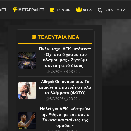
ΚΕΤ
ΜΕΤΑΓΡΑΦΕΣ
GOSSIP
ALLWYN-ARENA TOUR
🟡 ΤΕΛΕΥΤΑΙΑ ΝΕΑ
Παλαίμαχοι ΑΕΚ μπάσκετ:
«Οχι στο διχασμό του
κόσμου μας - Ζητούμε
σύνεση από όλους»
🗓️ 6/8/2026 🕒 03:32 μ.μ.
Αθηνά Οικονομάκου: Το
μπικίνι της μαγνήτισε όλα
τα βλέμματα (ΦΩΤΟ)
🗓️ 6/8/2026 🕒 03:02 μ.μ.
Νόλεϊ για ΑΕΚ: «Λατρεύω
την Αθήνα, με έπεισαν ο
Σάκοτα και παίκτες της
ομάδας»