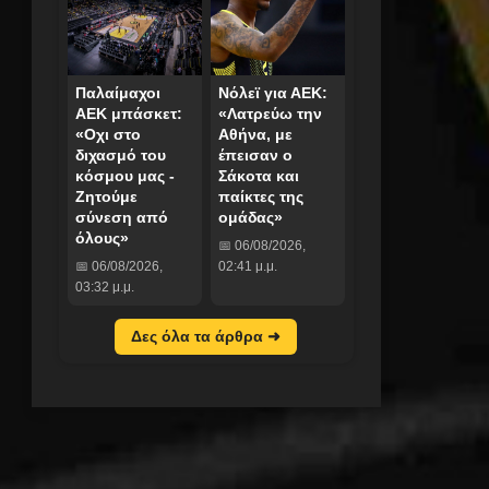
Παλαίμαχοι
Νόλεϊ για ΑΕΚ:
ΑΕΚ μπάσκετ:
«Λατρεύω την
«Οχι στο
Αθήνα, με
διχασμό του
έπεισαν ο
κόσμου μας -
Σάκοτα και
Ζητούμε
παίκτες της
σύνεση από
ομάδας»
όλους»
📅 06/08/2026,
📅 06/08/2026,
02:41 μ.μ.
03:32 μ.μ.
Δες όλα τα άρθρα ➜