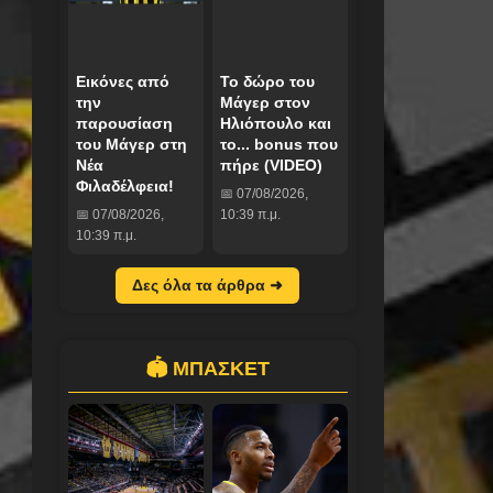
Εικόνες από
To δώρο του
την
Μάγερ στον
παρουσίαση
Ηλιόπουλο και
του Μάγερ στη
το... bonus που
Νέα
πήρε (VIDEO)
Φιλαδέλφεια!
📅 07/08/2026,
📅 07/08/2026,
10:39 π.μ.
10:39 π.μ.
Δες όλα τα άρθρα ➜
🏟️ ΜΠΑΣΚΕΤ