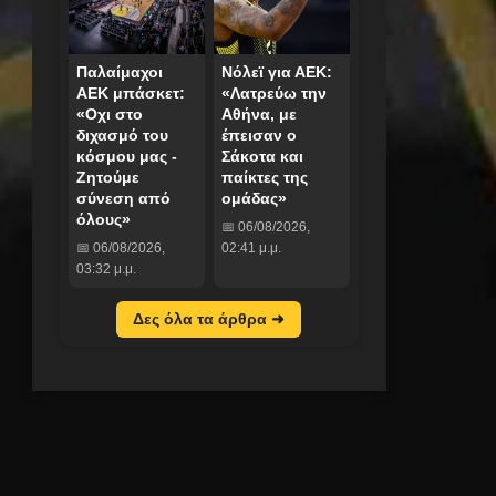
Παλαίμαχοι
Νόλεϊ για ΑΕΚ:
ΑΕΚ μπάσκετ:
«Λατρεύω την
«Οχι στο
Αθήνα, με
διχασμό του
έπεισαν ο
κόσμου μας -
Σάκοτα και
Ζητούμε
παίκτες της
σύνεση από
ομάδας»
όλους»
📅 06/08/2026,
📅 06/08/2026,
02:41 μ.μ.
03:32 μ.μ.
Δες όλα τα άρθρα ➜