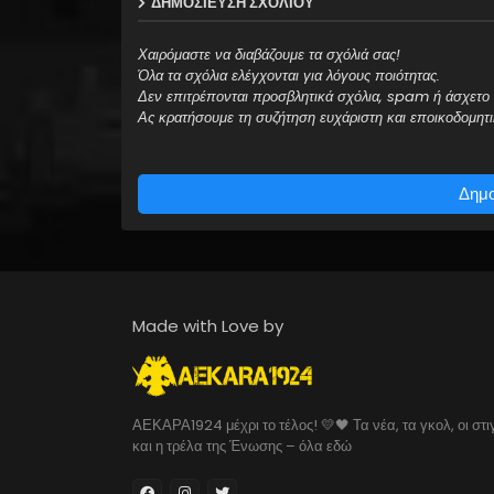
ΔΗΜΟΣΊΕΥΣΗ ΣΧΟΛΊΟΥ
Χαιρόμαστε να διαβάζουμε τα σχόλιά σας!
Όλα τα σχόλια ελέγχονται για λόγους ποιότητας.
Δεν επιτρέπονται προσβλητικά σχόλια, spam ή άσχετο 
Ας κρατήσουμε τη συζήτηση ευχάριστη και εποικοδομητι
Δημο
Made with Love by
ΑΕΚΑΡΑ1924 μέχρι το τέλος! 💛🖤 Τα νέα, τα γκολ, οι στι
και η τρέλα της Ένωσης – όλα εδώ