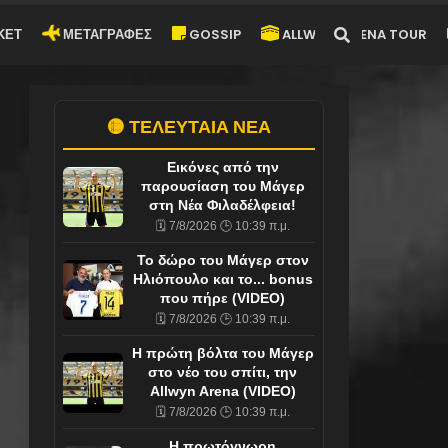
ΚΕΤ
ΜΕΤΑΓΡΑΦΕΣ
GOSSIP
ALLWYN-ARENA TOUR
🟡 ΤΕΛΕΥΤΑΙΑ ΝΕΑ
Εικόνες από την
παρουσίαση του Μάγερ
στη Νέα Φιλαδέλφεια!
🗓️ 7/8/2026 🕒 10:39 π.μ.
To δώρο του Μάγερ στον
Ηλιόπουλο και το... bonus
που πήρε (VIDEO)
🗓️ 7/8/2026 🕒 10:39 π.μ.
Η πρώτη βόλτα του Μάγερ
στο νέο του σπίτι, την
Allwyn Arena (VIDEO)
🗓️ 7/8/2026 🕒 10:39 π.μ.
Η πρωτόγνωρη