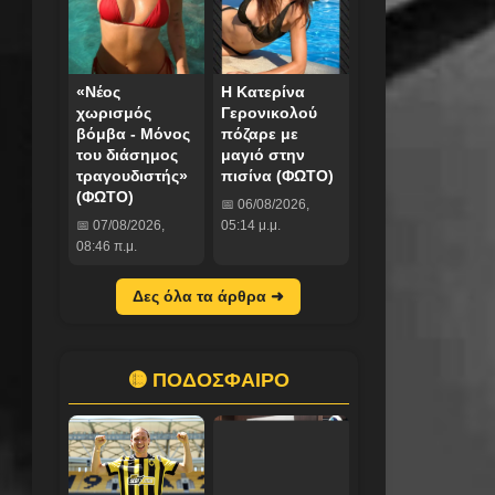
«Νέος
Η Κατερίνα
χωρισμός
Γερονικολού
βόμβα - Μόνος
πόζαρε με
του διάσημος
μαγιό στην
τραγουδιστής»
πισίνα (ΦΩΤΟ)
(ΦΩΤΟ)
📅 06/08/2026,
📅 07/08/2026,
05:14 μ.μ.
08:46 π.μ.
Δες όλα τα άρθρα ➜
🟡 ΠΟΔΟΣΦΑΙΡΟ