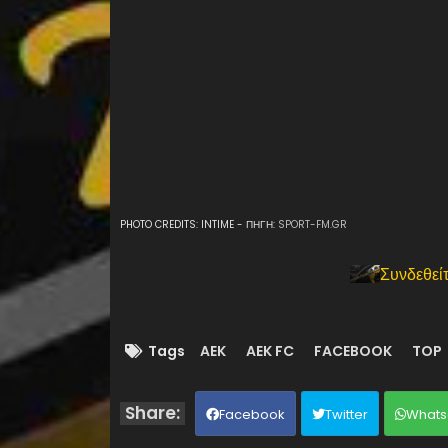
PHOTO CREDITS: INTIME - ΠΗΓΗ:
SPORT-FM.GR
Συνδεθείτ
Tags
AEK
AEK FC
FACEBOOK
TOP
Facebook
Twitter
Whats