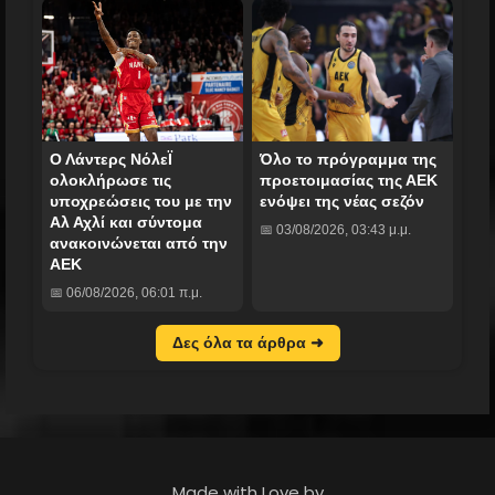
Ο Λάντερς ΝόλεΪ
Όλο το πρόγραμμα της
ολοκλήρωσε τις
προετοιμασίας της ΑΕΚ
υποχρεώσεις του με την
ενόψει της νέας σεζόν
Αλ Αχλί και σύντομα
📅 03/08/2026, 03:43 μ.μ.
ανακοινώνεται από την
ΑΕΚ
📅 06/08/2026, 06:01 π.μ.
Δες όλα τα άρθρα ➜
Made with Love by