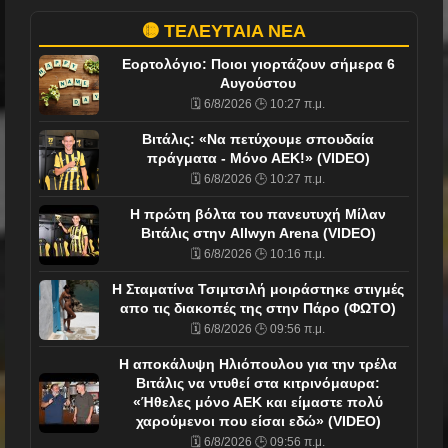
🟡 ΤΕΛΕΥΤΑΙΑ ΝΕΑ
Εορτολόγιο: Ποιοι γιορτάζουν σήμερα 6
Αυγούστου
🗓️ 6/8/2026 🕒 10:27 π.μ.
Βιτάλις: «Να πετύχουμε σπουδαία
πράγματα - Μόνο ΑΕΚ!» (VIDEO)
🗓️ 6/8/2026 🕒 10:27 π.μ.
Η πρώτη βόλτα του πανευτυχή Μίλαν
Βιτάλις στην Allwyn Arena (VIDEO)
🗓️ 6/8/2026 🕒 10:16 π.μ.
H Σταματίνα Τσιμτσιλή μοιράστηκε στιγμές
απο τις διακοπές της στην Πάρο (ΦΩΤΟ)
🗓️ 6/8/2026 🕒 09:56 π.μ.
Η αποκάλυψη Ηλιόπουλου για την τρέλα
Βιτάλις να ντυθεί στα κιτρινόμαυρα:
«Ήθελες μόνο ΑΕΚ και είμαστε πολύ
χαρούμενοι που είσαι εδώ» (VIDEO)
🗓️ 6/8/2026 🕒 09:56 π.μ.