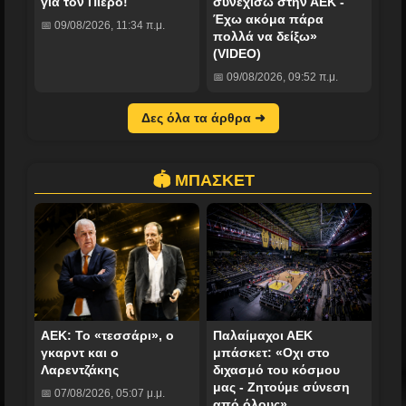
για τον Πιερό!
συνεχίσω στην ΑΕΚ -
Έχω ακόμα πάρα
📅 09/08/2026, 11:34 π.μ.
πολλά να δείξω»
(VIDEO)
📅 09/08/2026, 09:52 π.μ.
Δες όλα τα άρθρα ➜
🏟️ ΜΠΑΣΚΕΤ
ΑΕΚ: Το «τεσσάρι», ο
Παλαίμαχοι ΑΕΚ
γκαρντ και ο
μπάσκετ: «Οχι στο
Λαρεντζάκης
διχασμό του κόσμου
μας - Ζητούμε σύνεση
📅 07/08/2026, 05:07 μ.μ.
από όλους»