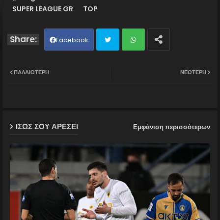
SUPER LEAGUE GR
TOP
Facebook
Twit
Wh
ΠΑΛΑΙΌΤΕΡΗ
ΝΕΌΤΕΡΗ
ter
ats
ap
ΙΣΩΣ ΣΟΥ ΑΡΕΣΕΙ
Εμφάνιση περισσότερων
p