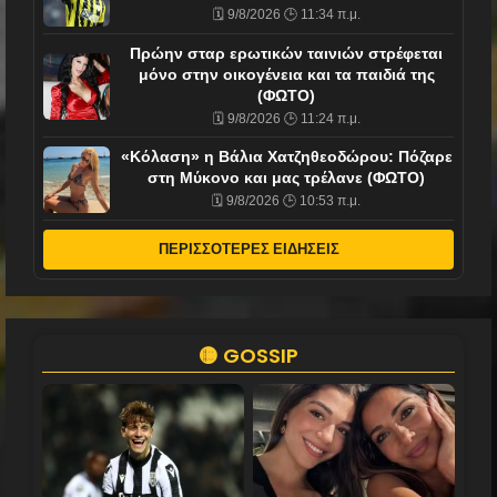
🗓️ 9/8/2026 🕒 11:34 π.μ.
Πρώην σταρ ερωτικών ταινιών στρέφεται
μόνο στην οικογένεια και τα παιδιά της
(ΦΩΤΟ)
🗓️ 9/8/2026 🕒 11:24 π.μ.
«Κόλαση» η Βάλια Χατζηθεοδώρου: Πόζαρε
στη Μύκονο και μας τρέλανε (ΦΩΤΟ)
🗓️ 9/8/2026 🕒 10:53 π.μ.
ΠΕΡΙΣΣΟΤΕΡΕΣ ΕΙΔΗΣΕΙΣ
🟡 GOSSIP