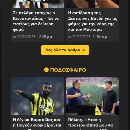
Σε πελάγη ευτυχίας ο
Η αντίδραση της
Κωνσταντέλιας – Έγινε
Δέσποινας Βανδή για τις
πατέρας για δεύτερη
φήμες για την κόρη της
φορά
και τον Μάστορα
📅 09/08/2026, 12:25 μ.μ.
📅 09/08/2026, 11:54 π.μ.
Δες όλα τα άρθρα ➜
🟡 ΠΟΔΟΣΦΑΙΡΟ
Η Λέγκια Βαρσοβίας και
Πήλιος: «Ήταν η
η Πογκόν ενδιαφέρονται
προτεραιότητά μου να