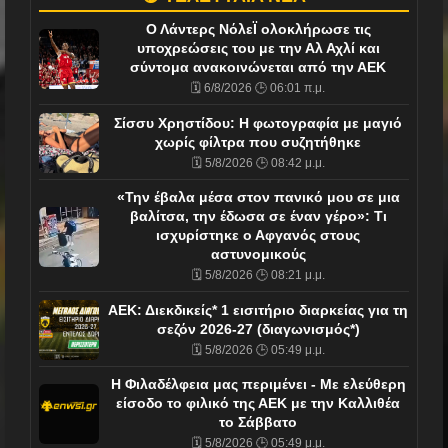
Ο Λάντερς ΝόλεΪ ολοκλήρωσε τις
υποχρεώσεις του με την Αλ Αχλί και
σύντομα ανακοινώνεται από την ΑΕΚ
🗓️ 6/8/2026 🕒 06:01 π.μ.
Σίσσυ Χρηστίδου: Η φωτογραφία με μαγιό
χωρίς φίλτρα που συζητήθηκε
🗓️ 5/8/2026 🕒 08:42 μ.μ.
«Την έβαλα μέσα στον πανικό μου σε μια
βαλίτσα, την έδωσα σε έναν γέρο»: Τι
ισχυρίστηκε ο Αφγανός στους
αστυνομικούς
🗓️ 5/8/2026 🕒 08:21 μ.μ.
ΑΕΚ: Διεκδικείς* 1 εισιτήριο διαρκείας για τη
σεζόν 2026-27 (διαγωνισμός*)
🗓️ 5/8/2026 🕒 05:49 μ.μ.
Η Φιλαδέλφεια μας περιμένει - Με ελεύθερη
είσοδο το φιλικό της ΑΕΚ με την Καλλιθέα
το Σάββατο
🗓️ 5/8/2026 🕒 05:49 μ.μ.