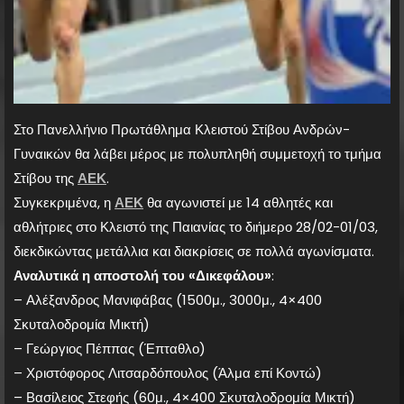
Στο Πανελλήνιο Πρωτάθλημα Κλειστού Στίβου Ανδρών-
Γυναικών θα λάβει μέρος με πολυπληθή συμμετοχή το τμήμα
Στίβου της
ΑΕΚ
.
Συγκεκριμένα, η
ΑΕΚ
θα αγωνιστεί με 14 αθλητές και
αθλήτριες στο Κλειστό της Παιανίας το διήμερο 28/02-01/03,
διεκδικώντας μετάλλια και διακρίσεις σε πολλά αγωνίσματα.
Αναλυτικά η αποστολή του «Δικεφάλου»
:
– Αλέξανδρος Μανιφάβας (1500μ., 3000μ., 4×400
Σκυταλοδρομία Μικτή)
– Γεώργιος Πέππας (Έπταθλο)
– Χριστόφορος Λιτσαρδόπουλος (Άλμα επί Κοντώ)
– Βασίλειος Στεφής (60μ., 4×400 Σκυταλοδρομία Μικτή)