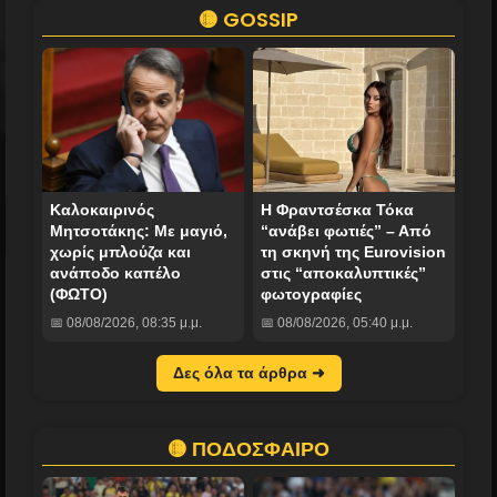
🟡 GOSSIP
Καλοκαιρινός
Η Φραντσέσκα Τόκα
Μητσοτάκης: Με μαγιό,
“ανάβει φωτιές” – Από
χωρίς μπλούζα και
τη σκηνή της Eurovision
ανάποδο καπέλο
στις “αποκαλυπτικές”
(ΦΩΤΟ)
φωτογραφίες
📅 08/08/2026, 08:35 μ.μ.
📅 08/08/2026, 05:40 μ.μ.
Δες όλα τα άρθρα ➜
🟡 ΠΟΔΟΣΦΑΙΡΟ