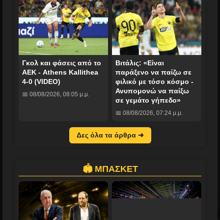
Γκολ και φάσεις από το
Βιτάλις: «Είναι
ΑΕΚ - Athens Kallithea
παράξενο να παίζω σε
4-0 (VIDEO)
φιλικό με τόσο κόσμο -
Ανυπομονώ να παίξω
📅 08/08/2026, 08:05 μ.μ.
σε γεμάτο γήπεδο»
📅 08/08/2026, 07:24 μ.μ.
Δες όλα τα άρθρα ➜
🏟️ ΜΠΑΣΚΕΤ