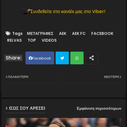
Συνδεθείτε στο κανάλι μας στο Viber!
Tags
ΜΕΤΑΓΡΑΦΕΣ
AEK
AEK FC
FACEBOOK
RELVAS
TOP
VIDEOS
Facebook
Twit
Wh
ΠΑΛΑΙΌΤΕΡΗ
ΝΕΌΤΕΡΗ
ter
ats
ap
ΙΣΩΣ ΣΟΥ ΑΡΕΣΕΙ
Εμφάνιση περισσότερων
p