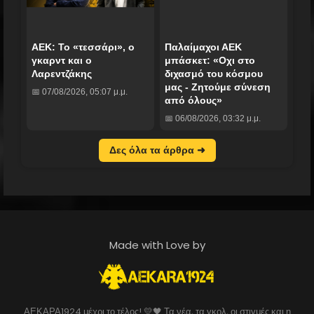
ΑΕΚ: Το «τεσσάρι», ο
Παλαίμαχοι ΑΕΚ
γκαρντ και ο
μπάσκετ: «Οχι στο
Λαρεντζάκης
διχασμό του κόσμου
μας - Ζητούμε σύνεση
📅 07/08/2026, 05:07 μ.μ.
από όλους»
📅 06/08/2026, 03:32 μ.μ.
Δες όλα τα άρθρα ➜
Made with Love by
ΑΕΚΑΡΑ1924 μέχρι το τέλος! 💛🖤 Τα νέα, τα γκολ, οι στιγμές και η