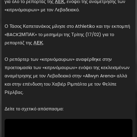
για όλο το ρεπορτάζ της
ΑΕΚ
, ενόψει της αναμέτρησης των
«κιτρινόμαυρων» με τον Λεβαδειακό.
Ο Τάσος Καπετανάκος μίλησε στο Athletiko και την εκπομπή
«BACK2ΜΠΑΚ» το μεσημέρι της Τρίτης (17/02) για το
ρεπορτάζ της
ΑΕΚ
.
Ο ρεπόρτερ των «κιτρινόμαυρων» αναφέρθηκε στην
προετοιμασία των «κιτρινόμαυρων» ενόψει της κεκλεισμένων
αναμέτρησης με τον Λεβαδειακό στην «Allwyn Arena» αλλά
και στην επένδυση του Χαβιέρ Ριμπάλτα με τον Φελίπε
Ρέρλβας.
Δείτε το σχετικό απόσπασμα: