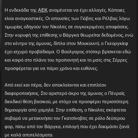
Η ενδεκάδα της
ΑΕΚ
αναμένεται να έχει αλλαγές. Κάποιες
είναι αναγκαστικές. Οι απουσίες των Γιόβιτς και Ρέλβας λόγω
τιμωρίας οδηγούν τον Νίκολιτς σε συγκεκριμένες αποφάσεις.
Στην κορυφή της επίθεσης ο Βάργκα θεωρείται δεδομένος, ενώ
στο κέντρο της άμυνας, δίπλα στον Μουκουντί, ο Γκεοργκίεφ
έχει ισχυρό προβάδισμα. Ο Βούλγαρος στόπερ βρίσκεται εδώ
και καιρό στο πλάνο του προπονητή και το ματς στις Σέρρες
προσφέρεται για να πάρει χρόνο και ευθύνες.
Από εκεί και πέρα, δεν αποκλείονται και επιπλέον
διαφοροποιήσεις. Στο αριστερό άκρο της άμυνας ο Πένραϊς
διεκδικεί θέση βασικού, με στόχο να προσφέρει περισσότερη
δημιουργία από χαμηλά. Στην επίθεση, ο Νίκολιτς σκέφτεται
σοβαρά να μετακινήσει τον Γκατσίνοβιτς σε ρόλο δεύτερου
φορ, πίσω από τον Βάργκα, επιλογή που έχει δοκιμάσει ξανά
με καλά αποτελέσματα.