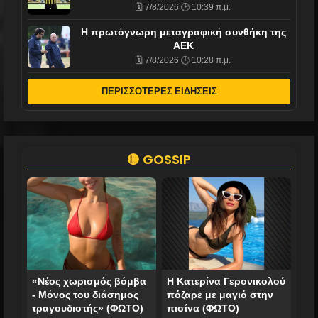
🗓️ 7/8/2026 🕒 10:39 π.μ.
Η πρωτόγνωρη μεταγραφική συνθήκη της
ΑΕΚ
🗓️ 7/8/2026 🕒 10:28 π.μ.
ΠΕΡΙΣΣΟΤΕΡΕΣ ΕΙΔΗΣΕΙΣ
🟡 GOSSIP
«Νέος χωρισμός βόμβα
Η Κατερίνα Γερονικολού
- Μόνος του διάσημος
πόζαρε με μαγιό στην
τραγουδιστής» (ΦΩΤΟ)
πισίνα (ΦΩΤΟ)