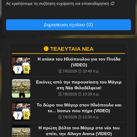
Ας κρατήσουμε τη συζήτηση ευχάριστη και εποικοδομητική 😊
Δημοσίευση σχολίου (0)
🟡 ΤΕΛΕΥΤΑΙΑ ΝΕΑ
Η ατάκα του Ηλιόπουλου για τον Πινέδα
(VIDEO)
🗓️ 7/8/2026 🕒 10:49 π.μ.
Εικόνες από την παρουσίαση του Μάγερ
στη Νέα Φιλαδέλφεια!
🗓️ 7/8/2026 🕒 10:39 π.μ.
To δώρο του Μάγερ στον Ηλιόπουλο και
το... bonus που πήρε (VIDEO)
🗓️ 7/8/2026 🕒 10:39 π.μ.
Η πρώτη βόλτα του Μάγερ στο νέο του
σπίτι, την Allwyn Arena (VIDEO)