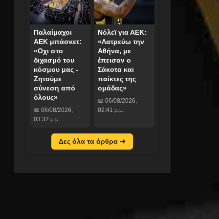
Παλαίμαχοι
Νόλεϊ για ΑΕΚ:
ΑΕΚ μπάσκετ:
«Λατρεύω την
«Οχι στο
Αθήνα, με
διχασμό του
έπεισαν ο
κόσμου μας -
Σάκοτα και
Ζητούμε
παίκτες της
σύνεση από
ομάδας»
όλους»
📅 06/08/2026,
📅 06/08/2026,
02:41 μ.μ.
03:32 μ.μ.
Δες όλα τα άρθρα ➜