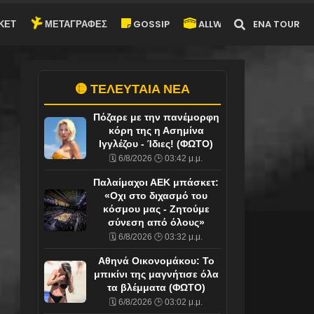
ΚΕΤ
ΜΕΤΑΓΡΑΦΕΣ
GOSSIP
ALLWYN-ARENA TOUR
🟡 ΤΕΛΕΥΤΑΙΑ ΝΕΑ
Πόζαρε με την πανέμορφη
κόρη της η Ασημίνα
Ιγγλέζου - Ίδιες! (ΦΩΤΟ)
🗓️ 6/8/2026 🕒 03:42 μ.μ.
Παλαίμαχοι ΑΕΚ μπάσκετ:
«Οχι στο διχασμό του
κόσμου μας - Ζητούμε
σύνεση από όλους»
🗓️ 6/8/2026 🕒 03:32 μ.μ.
Αθηνά Οικονομάκου: Το
μπικίνι της μαγνήτισε όλα
τα βλέμματα (ΦΩΤΟ)
🗓️ 6/8/2026 🕒 03:02 μ.μ.