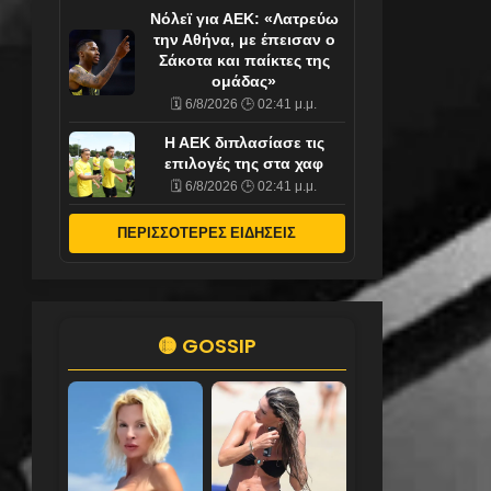
Νόλεϊ για ΑΕΚ: «Λατρεύω
την Αθήνα, με έπεισαν ο
Σάκοτα και παίκτες της
ομάδας»
🗓️ 6/8/2026 🕒 02:41 μ.μ.
Η ΑΕΚ διπλασίασε τις
επιλογές της στα χαφ
🗓️ 6/8/2026 🕒 02:41 μ.μ.
ΠΕΡΙΣΣΟΤΕΡΕΣ ΕΙΔΗΣΕΙΣ
🟡 GOSSIP