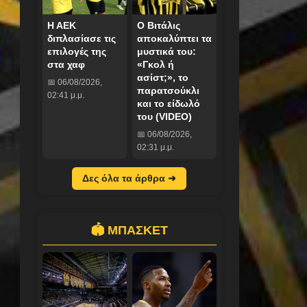
Η ΑΕΚ
Ο Βιτάλις
διπλασίασε τις
αποκαλύπτει τα
επιλογές της
μυστικά του:
στα χαφ
«Γκολ ή
ασίστ;», το
📅 06/08/2026,
παρατσούκλι
02:41 μ.μ.
και το είδωλό
του (VIDEO)
📅 06/08/2026,
02:31 μ.μ.
Δες όλα τα άρθρα ➜
🏟️ ΜΠΑΣΚΕΤ