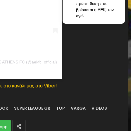
πρώτη θέση που
βρίσκεται η ΑΕΚ, τον
αγώ...
 ATHENS FC (@aekfc_official)
ε στο κανάλι μας στο Viber!
OOK
SUPER LEAGUE GR
TOP
VARGA
VIDEOS
app