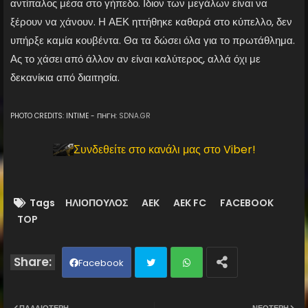
αντίπαλος μέσα στο γήπεδο. Ιδιον των μεγάλων είναι να
ξέρουν να χάνουν. Η ΑΕΚ ηττήθηκε καθαρά στο κύπελλο, δεν
υπήρξε καμία κουβέντα. Θα τα δώσει όλα για το πρωτάθλημα.
Ας το χάσει από άλλον αν είναι καλύτερος, αλλά όχι με
δεκανίκια από διαιτησία.
PHOTO CREDITS: INTIME - ΠΗΓΗ:
SDNA.GR
Συνδεθείτε στο κανάλι μας στο Viber!
Tags
ΗΛΙΟΠΟΥΛΟΣ
AEK
AEK FC
FACEBOOK
TOP
Facebook
Twit
Wh
ΠΑΛΑΙΌΤΕΡΗ
ΝΕΌΤΕΡΗ