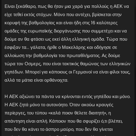
Είναι ξεκάθαρο, πως θα ήταν μια χαρά για πολλούς η ΑΕΚ να
είχε τεθεί εκτός στόχων. Μόνο που αντέχει, βρίσκεται στην
κορυφή της βαθμολογίας και είναι ήδη στις 16 καλύτερες
ομάδες της ευρωπαϊκής διοργάνωσης που συμμετέχει και να
δούμε αν θα φτάσει ως εκεί άλλη ελληνική ομάδα. Τώρα που
έσφιξαν τα… γάλατα, ήρθε ο Μακελάρης και οδήγησε σε
αλλοίωση την βαθμολογία του πρωταθλήματος. Ας δούμε
τώρα τον Οσμερς, που είναι τακτικός θαμώνας των ελληνικών
γηπέδων. Μπορεί για κάποιους οι Γερμανοί να είναι φίλοι τους,
αλλά τα μάτια είναι ορθάνοιχτα.
Η ΑΕΚ αξιώνει τα πάντα να κρίνονται εντός γηπέδου και μόνο.
Η ΑΕΚ ζητά μόνο το αυτονόητο. Όταν ακούω κραυγές
περίεργες, του τύπου «καλά ποιον θέλετε διαιτητή», η
απάντηση είναι απλή. Κάποιον που θα σφυρίζει ό,τι βλέπει,
που δεν θα κάνει το άσπρο μαύρο, που δεν θα γίνεται