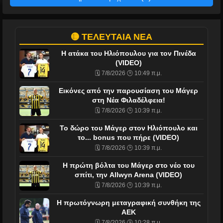
🟡 ΤΕΛΕΥΤΑΙΑ ΝΕΑ
Η ατάκα του Ηλιόπουλου για τον Πινέδα
(VIDEO)
🗓️ 7/8/2026 🕒 10:49 π.μ.
Εικόνες από την παρουσίαση του Μάγερ
στη Νέα Φιλαδέλφεια!
🗓️ 7/8/2026 🕒 10:39 π.μ.
To δώρο του Μάγερ στον Ηλιόπουλο και
το... bonus που πήρε (VIDEO)
🗓️ 7/8/2026 🕒 10:39 π.μ.
Η πρώτη βόλτα του Μάγερ στο νέο του
σπίτι, την Allwyn Arena (VIDEO)
🗓️ 7/8/2026 🕒 10:39 π.μ.
Η πρωτόγνωρη μεταγραφική συνθήκη της
ΑΕΚ
🗓️ 7/8/2026 🕒 10:28 π.μ.