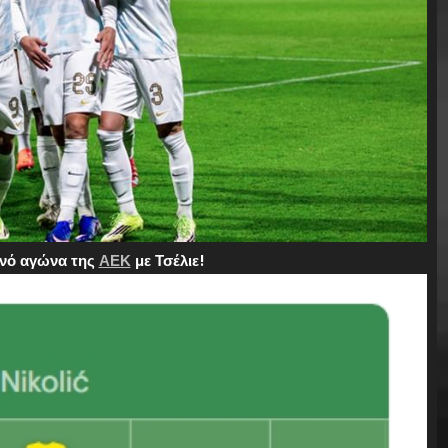
ινό αγώνα της
ΑΕΚ
με Τσέλιε!