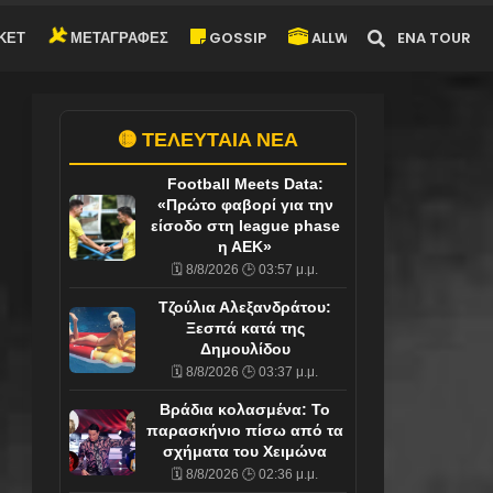
ΚΕΤ
ΜΕΤΑΓΡΑΦΕΣ
GOSSIP
ALLWYN-ARENA TOUR
🟡 ΤΕΛΕΥΤΑΙΑ ΝΕΑ
Football Meets Data:
«Πρώτο φαβορί για την
είσοδο στη league phase
η ΑΕΚ»
🗓️ 8/8/2026 🕒 03:57 μ.μ.
Τζούλια Αλεξανδράτου:
Ξεσπά κατά της
Δημουλίδου
🗓️ 8/8/2026 🕒 03:37 μ.μ.
Βράδια κολασμένα: Το
παρασκήνιο πίσω από τα
σχήματα του Χειμώνα
🗓️ 8/8/2026 🕒 02:36 μ.μ.