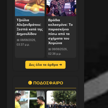
Τζούλια
Βράδια
Αλεξανδράτου:
κολασμένα: Το
Ξεσπά κατά της
παρασκήνιο
Δημουλίδου
πίσω από τα
σχήματα του
📅 08/08/2026,
Χειμώνα
03:37 μ.μ.
📅 08/08/2026,
02:36 μ.μ.
Δες όλα τα άρθρα ➜
🟡 ΠΟΔΟΣΦΑΙΡΟ