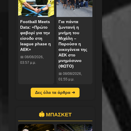
Football Meets
Για πάντα
Data: «Πρώτο
ζωντανή η
φαβορί για την
μνήμη του
είσοδο στη
Μιχάλη –
league phase η
Παρούσα η
ΑΕΚ»
οικογένεια της
ΑΕΚ στο
📅 08/08/2026,
μνημόσυνο
03:57 μ.μ.
(ΦΩΤΟ)
📅 08/08/2026,
01:55 μ.μ.
Δες όλα τα άρθρα ➜
🏟️ ΜΠΑΣΚΕΤ