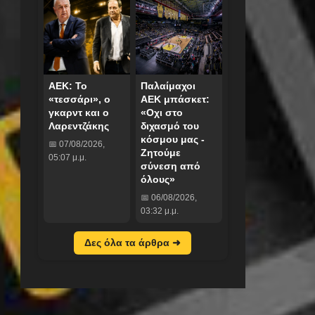
ΑΕΚ: Το
Παλαίμαχοι
«τεσσάρι», ο
ΑΕΚ μπάσκετ:
γκαρντ και ο
«Οχι στο
Λαρεντζάκης
διχασμό του
κόσμου μας -
📅 07/08/2026,
Ζητούμε
05:07 μ.μ.
σύνεση από
όλους»
📅 06/08/2026,
03:32 μ.μ.
Δες όλα τα άρθρα ➜