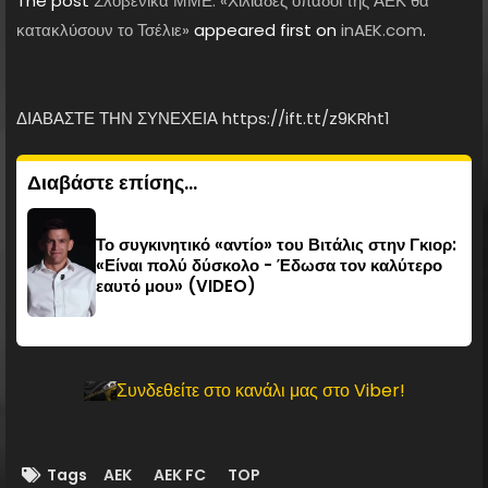
The post
Σλοβενικά ΜΜΕ: «Χιλιάδες οπαδοί της ΑΕΚ θα
κατακλύσουν το Τσέλιε»
appeared first on
inAEK.com
.
ΔΙΑΒΑΣΤΕ ΤΗΝ ΣΥΝΕΧΕΙΑ https://ift.tt/z9KRht1
Διαβάστε επίσης...
Το συγκινητικό «αντίο» του Βιτάλις στην Γκιορ:
«Είναι πολύ δύσκολο - Έδωσα τον καλύτερο
εαυτό μου» (VIDEO)
Συνδεθείτε στο κανάλι μας στο Viber!
Tags
AEK
AEK FC
TOP