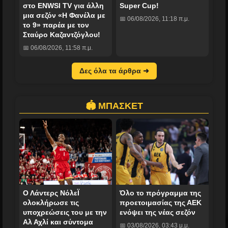
στο ENWSI TV για άλλη
Super Cup!
μια σεζόν «Η Φανέλα με
📅 06/08/2026, 11:18 π.μ.
το 9» παρέα με τον
Σταύρο Καζαντζόγλου!
📅 06/08/2026, 11:58 π.μ.
Δες όλα τα άρθρα ➜
🏟️ ΜΠΑΣΚΕΤ
Ο Λάντερς ΝόλεΪ
Όλο το πρόγραμμα της
ολοκλήρωσε τις
προετοιμασίας της ΑΕΚ
υποχρεώσεις του με την
ενόψει της νέας σεζόν
Αλ Αχλί και σύντομα
📅 03/08/2026, 03:43 μ.μ.