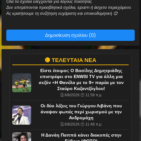
Όλα τα σχόλια ελέγχονται για λόγους ποιότητας.
Δεν επιτρέπονται προσβλητικά σχόλια, spam ή άσχετο περιεχόμενο.
Ας κρατήσουμε τη συζήτηση ευχάριστη και εποικοδομητική 😊
Δημοσίευση σχολίου (0)
🟡 ΤΕΛΕΥΤΑΙΑ ΝΕΑ
Είστε έτοιμοι; Ο Βασίλης Δημητριάδης
επιστρέφει στο ENWSI TV για άλλη μια
σεζόν «Η Φανέλα με το 9» παρέα με τον
Σταύρο Καζαντζόγλου!
🗓️ 6/8/2026 🕒 11:58 π.μ.
Οι δύο λέξεις του Γιώργου Λιβάνη που
άναψαν φωτιές περί χωρισμού με την
Ανδρομάχη
🗓️ 6/8/2026 🕒 11:48 π.μ.
Η Δανάη Παππά κάνει διακοπές στην