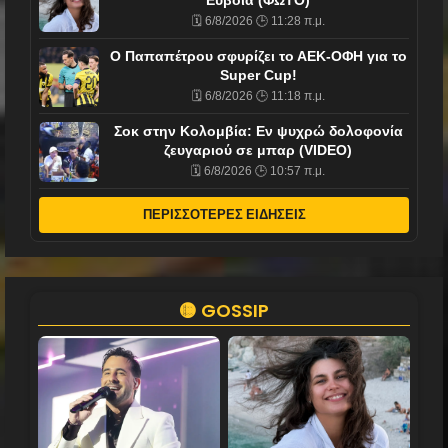
Εύβοια (ΦΩΤΟ)
🗓️ 6/8/2026 🕒 11:28 π.μ.
Ο Παπαπέτρου σφυρίζει το ΑΕΚ-ΟΦΗ για το
Super Cup!
🗓️ 6/8/2026 🕒 11:18 π.μ.
Σοκ στην Κολομβία: Εν ψυχρώ δολοφονία
ζευγαριού σε μπαρ (VIDEO)
🗓️ 6/8/2026 🕒 10:57 π.μ.
ΠΕΡΙΣΣΟΤΕΡΕΣ ΕΙΔΗΣΕΙΣ
🟡 GOSSIP