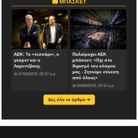
🏟️ ΜΠΑΣΚΕΤ
ΑΕΚ: Το «τεσσάρι», ο
Παλαίμαχοι ΑΕΚ
γκαρντ και ο
μπάσκετ: «Οχι στο
Λαρεντζάκης
διχασμό του κόσμου
μας - Ζητούμε σύνεση
📅 07/08/2026, 05:07 μ.μ.
από όλους»
📅 06/08/2026, 03:32 μ.μ.
Δες όλα τα άρθρα ➜