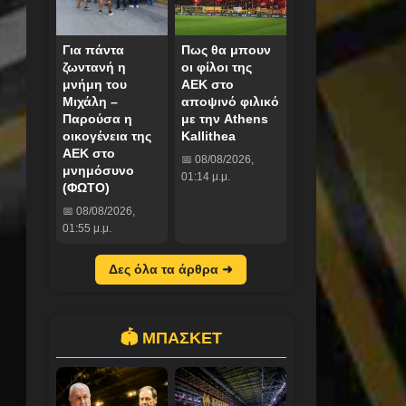
Για πάντα
Πως θα μπουν
ζωντανή η
οι φίλοι της
μνήμη του
ΑΕΚ στο
Μιχάλη –
αποψινό φιλικό
Παρούσα η
με την Athens
οικογένεια της
Kallithea
ΑΕΚ στο
📅 08/08/2026,
μνημόσυνο
01:14 μ.μ.
(ΦΩΤΟ)
📅 08/08/2026,
01:55 μ.μ.
Δες όλα τα άρθρα ➜
🏟️ ΜΠΑΣΚΕΤ