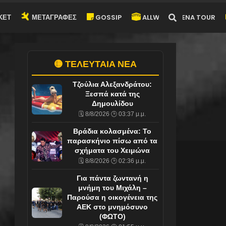
ΚΕΤ
ΜΕΤΑΓΡΑΦΕΣ
GOSSIP
ALLWYN-ARENA TOUR
🟡 ΤΕΛΕΥΤΑΙΑ ΝΕΑ
Τζούλια Αλεξανδράτου:
Ξεσπά κατά της
Δημουλίδου
🗓️ 8/8/2026 🕒 03:37 μ.μ.
Βράδια κολασμένα: Το
παρασκήνιο πίσω από τα
σχήματα του Χειμώνα
🗓️ 8/8/2026 🕒 02:36 μ.μ.
Για πάντα ζωντανή η
μνήμη του Μιχάλη –
Παρούσα η οικογένεια της
ΑΕΚ στο μνημόσυνο
(ΦΩΤΟ)