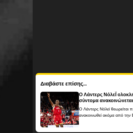
Διαβάστε επίσης...
Ο Λάντερς ΝόλεΪ ολοκλή
σύντομα ανακοινώνετα
Ο Λάντερς Νόλεϊ θεωρείται πα
ανακοινωθεί ακόμα από την Ε