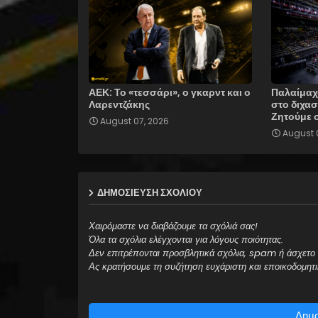
ΑΕΚ: Το «τεσσάρι», ο γκαρντ και ο
Παλαίμαχ
Λαρεντζάκης
στο διχασ
Ζητούμε 
August 07, 2026
August 
ΔΗΜΟΣΊΕΥΣΗ ΣΧΟΛΊΟΥ
Χαιρόμαστε να διαβάζουμε τα σχόλιά σας!
Όλα τα σχόλια ελέγχονται για λόγους ποιότητας.
Δεν επιτρέπονται προσβλητικά σχόλια, spam ή άσχετο 
Ας κρατήσουμε τη συζήτηση ευχάριστη και εποικοδομητι
Δημο