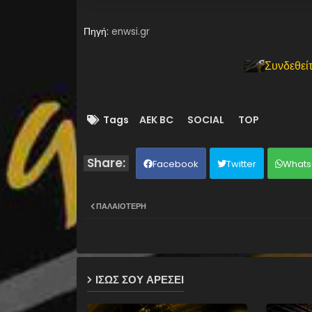
Πηγή:
enwsi.gr
Συνδεθείτ
Tags
AEK BC
SOCIAL
TOP
Facebook
Twitter
Whats
ΠΑΛΑΙΌΤΕΡΗ
ΙΣΩΣ ΣΟΥ ΑΡΕΣΕΙ