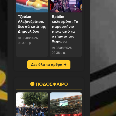
Τζούλια
Βράδια
Αλεξανδράτου:
κολασμένα: Το
Ξεσπά κατά της
παρασκήνιο
Δημουλίδου
πίσω από τα
σχήματα του
📅 08/08/2026,
Χειμώνα
03:37 μ.μ.
📅 08/08/2026,
02:36 μ.μ.
Δες όλα τα άρθρα ➜
🟡 ΠΟΔΟΣΦΑΙΡΟ