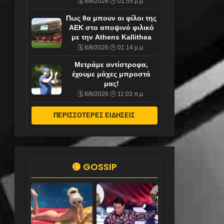
🗓️ 8/8/2026 🕒 01:55 μ.μ.
Πως θα μπουν οι φίλοι της
ΑΕΚ στο αποψινό φιλικό
με την Athens Kallithea
🗓️ 8/8/2026 🕒 01:14 μ.μ.
Μετράμε αντίστροφα,
έχουμε μάχες μπροστά
μας!
🗓️ 8/8/2026 🕒 11:03 π.μ.
ΠΕΡΙΣΣΟΤΕΡΕΣ ΕΙΔΗΣΕΙΣ
🟡 GOSSIP