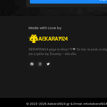
Made with Love by
ΑΕΚΑΡΑ1924 μέχρι το τέλος! 💛🖤 Τα νέα, τα γκολ, οι στι
και η τρέλα της Ένωσης – όλα εδώ
© 2023-2026 Aekara1924.gr & Email: infoAekara192