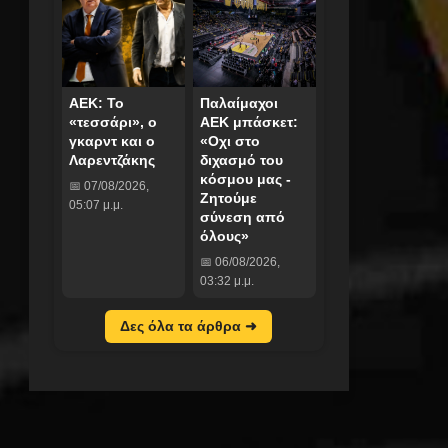
ΑΕΚ: Το
Παλαίμαχοι
«τεσσάρι», ο
ΑΕΚ μπάσκετ:
γκαρντ και ο
«Οχι στο
Λαρεντζάκης
διχασμό του
κόσμου μας -
📅 07/08/2026,
Ζητούμε
05:07 μ.μ.
σύνεση από
όλους»
📅 06/08/2026,
03:32 μ.μ.
Δες όλα τα άρθρα ➜