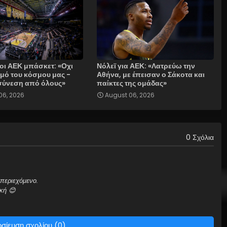
οι ΑΕΚ μπάσκετ: «Οχι
Νόλεϊ για ΑΕΚ: «Λατρεύω την
μό του κόσμου μας -
Αθήνα, με έπεισαν ο Σάκοτα και
σύνεση από όλους»
παίκτες της ομάδας»
06, 2026
August 06, 2026
0 Σχόλια
περιεχόμενο.
κή 😊
σίευση σχολίου (0)