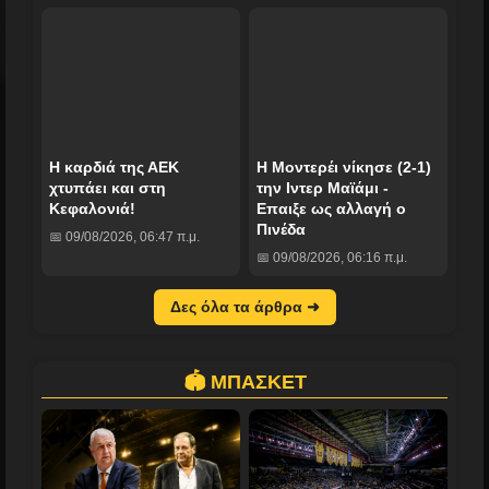
Η καρδιά της ΑΕΚ
Η Μοντερέι νίκησε (2-1)
χτυπάει και στη
την Ιντερ Μαϊάμι -
Κεφαλονιά!
Επαιξε ως αλλαγή ο
Πινέδα
📅 09/08/2026, 06:47 π.μ.
📅 09/08/2026, 06:16 π.μ.
Δες όλα τα άρθρα ➜
🏟️ ΜΠΑΣΚΕΤ