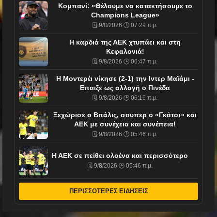
Κομπανί: «Θέλουμε να κατακτήσουμε το
Champions League»
🗓️ 9/8/2026 🕒 07:29 π.μ.
Η καρδιά της ΑΕΚ χτυπάει και στη
Κεφαλονιά!
🗓️ 9/8/2026 🕒 06:47 π.μ.
Η Μοντερέι νίκησε (2-1) την Ιντερ Μαϊάμι -
Επαιξε ως αλλαγή ο Πινέδα
🗓️ 9/8/2026 🕒 06:16 π.μ.
Ξεχώρισε ο Βιτάλις, σουπερ ο «Γκάτσι» και
ΑΕΚ με συνέχεια και συνέπεια!
🗓️ 9/8/2026 🕒 05:46 π.μ.
Η ΑΕΚ σε πείθει ολοένα και περισσότερο
🗓️ 9/8/2026 🕒 05:46 π.μ.
ΠΕΡΙΣΣΟΤΕΡΕΣ ΕΙΔΗΣΕΙΣ