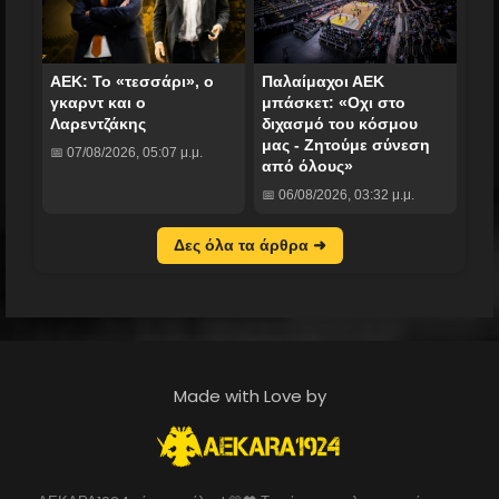
ΑΕΚ: Το «τεσσάρι», ο
Παλαίμαχοι ΑΕΚ
γκαρντ και ο
μπάσκετ: «Οχι στο
Λαρεντζάκης
διχασμό του κόσμου
μας - Ζητούμε σύνεση
📅 07/08/2026, 05:07 μ.μ.
από όλους»
📅 06/08/2026, 03:32 μ.μ.
Δες όλα τα άρθρα ➜
Made with Love by