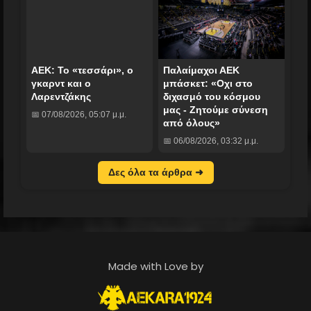
ΑΕΚ: Το «τεσσάρι», ο
Παλαίμαχοι ΑΕΚ
γκαρντ και ο
μπάσκετ: «Οχι στο
Λαρεντζάκης
διχασμό του κόσμου
μας - Ζητούμε σύνεση
📅 07/08/2026, 05:07 μ.μ.
από όλους»
📅 06/08/2026, 03:32 μ.μ.
Δες όλα τα άρθρα ➜
Made with Love by