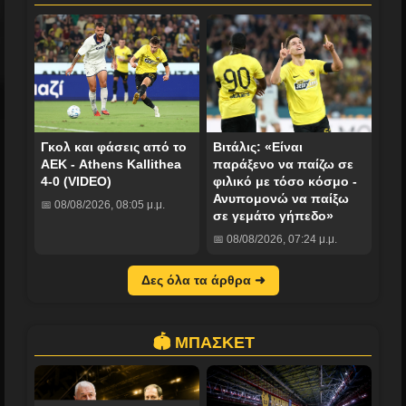
Γκολ και φάσεις από το
Βιτάλις: «Είναι
ΑΕΚ - Athens Kallithea
παράξενο να παίζω σε
4-0 (VIDEO)
φιλικό με τόσο κόσμο -
Ανυπομονώ να παίξω
📅 08/08/2026, 08:05 μ.μ.
σε γεμάτο γήπεδο»
📅 08/08/2026, 07:24 μ.μ.
Δες όλα τα άρθρα ➜
🏟️ ΜΠΑΣΚΕΤ