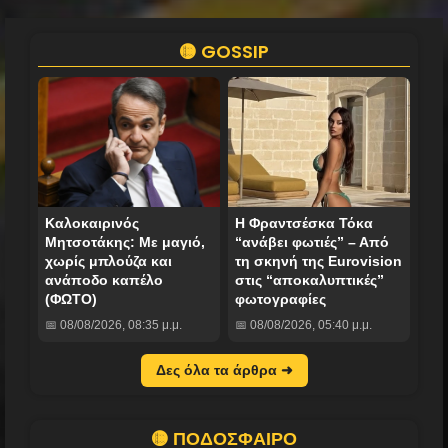
🟡 GOSSIP
Καλοκαιρινός
Η Φραντσέσκα Τόκα
Μητσοτάκης: Με μαγιό,
“ανάβει φωτιές” – Από
χωρίς μπλούζα και
τη σκηνή της Eurovision
ανάποδο καπέλο
στις “αποκαλυπτικές”
(ΦΩΤΟ)
φωτογραφίες
📅 08/08/2026, 08:35 μ.μ.
📅 08/08/2026, 05:40 μ.μ.
Δες όλα τα άρθρα ➜
🟡 ΠΟΔΟΣΦΑΙΡΟ