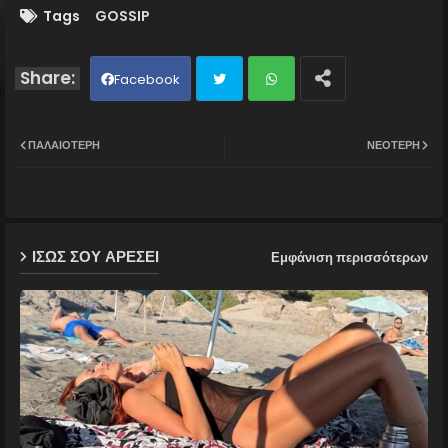
Tags
GOSSIP
Facebook
Twit
Wh
ΠΑΛΑΙΌΤΕΡΗ
ΝΕΌΤΕΡΗ
ter
ats
ap
ΙΣΩΣ ΣΟΥ ΑΡΕΣΕΙ
Εμφάνιση περισσότερων
p