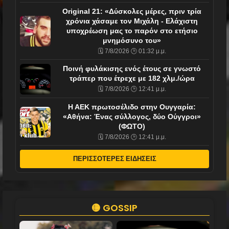
Original 21: «Δύσκολες μέρες, πριν τρία
χρόνια χάσαμε τον Μιχάλη - Ελάχιστη
υποχρέωση μας το παρόν στο ετήσιο
μνημόσυνο του»
🗓️ 7/8/2026 🕒 01:32 μ.μ.
Ποινή φυλάκισης ενός έτους σε γνωστό
τράπερ που έτρεχε με 182 χλμ./ώρα
🗓️ 7/8/2026 🕒 12:41 μ.μ.
Η ΑΕΚ πρωτοσέλιδο στην Ουγγαρία:
«Αθήνα: Ένας σύλλογος, δύο Ούγγροι»
(ΦΩΤΟ)
🗓️ 7/8/2026 🕒 12:41 μ.μ.
ΠΕΡΙΣΣΟΤΕΡΕΣ ΕΙΔΗΣΕΙΣ
🟡 GOSSIP