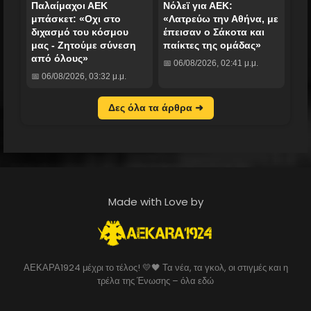
Παλαίμαχοι ΑΕΚ
Νόλεϊ για ΑΕΚ:
μπάσκετ: «Οχι στο
«Λατρεύω την Αθήνα, με
διχασμό του κόσμου
έπεισαν ο Σάκοτα και
μας - Ζητούμε σύνεση
παίκτες της ομάδας»
από όλους»
📅 06/08/2026, 02:41 μ.μ.
📅 06/08/2026, 03:32 μ.μ.
Δες όλα τα άρθρα ➜
Made with Love by
ΑΕΚΑΡΑ1924 μέχρι το τέλος! 💛🖤 Τα νέα, τα γκολ, οι στιγμές και η
τρέλα της Ένωσης – όλα εδώ