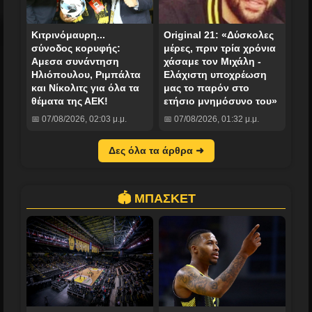
Κιτρινόμαυρη...
Original 21: «Δύσκολες
σύνοδος κορυφής:
μέρες, πριν τρία χρόνια
Αμεσα συνάντηση
χάσαμε τον Μιχάλη -
Ηλιόπουλου, Ριμπάλτα
Ελάχιστη υποχρέωση
και Νίκολιτς για όλα τα
μας το παρόν στο
θέματα της ΑΕΚ!
ετήσιο μνημόσυνο του»
📅 07/08/2026, 02:03 μ.μ.
📅 07/08/2026, 01:32 μ.μ.
Δες όλα τα άρθρα ➜
🏟️ ΜΠΑΣΚΕΤ