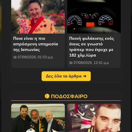
Ποια είναι η πιο
Ποινή φυλάκισης ενός
απρόσμενη υπηρεσία
έτους σε γνωστό
της Ιαπωνίας
τράπερ που έτρεχε με
182 χλμ./ώρα
📅 07/08/2026, 01:53 μ.μ.
📅 07/08/2026, 12:41 μ.μ.
Δες όλα τα άρθρα ➜
🟡 ΠΟΔΟΣΦΑΙΡΟ