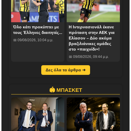
Όλο κάτι προκύπτει με
H Ιντερνασιονάλ έκανε
τους Έλληνες διαιτητές...
πρόταση στην ΑΕΚ για
Ελίασον – Δύο ακόμα
📅 09/08/2026, 10:04 μ.μ.
βραζιλιάνικες ομάδες
στο «παιχνίδι»!
📅 09/08/2026, 09:44 μ.μ.
Δες όλα τα άρθρα ➜
🏟️ ΜΠΑΣΚΕΤ