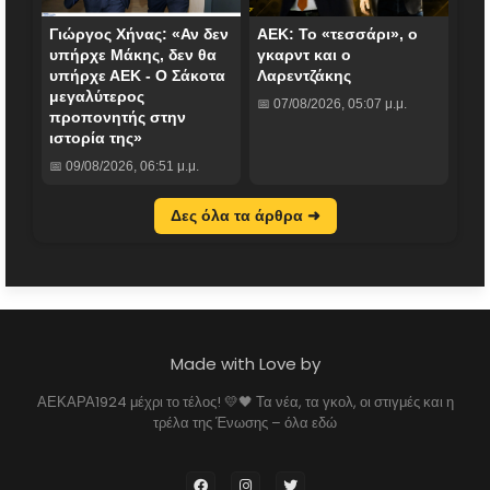
Γιώργος Χήνας: «Αν δεν
ΑΕΚ: Το «τεσσάρι», ο
υπήρχε Μάκης, δεν θα
γκαρντ και ο
υπήρχε ΑΕΚ - Ο Σάκοτα
Λαρεντζάκης
μεγαλύτερος
📅 07/08/2026, 05:07 μ.μ.
προπονητής στην
ιστορία της»
📅 09/08/2026, 06:51 μ.μ.
Δες όλα τα άρθρα ➜
Made with Love by
ΑΕΚΑΡΑ1924 μέχρι το τέλος! 💛🖤 Τα νέα, τα γκολ, οι στιγμές και η
τρέλα της Ένωσης – όλα εδώ