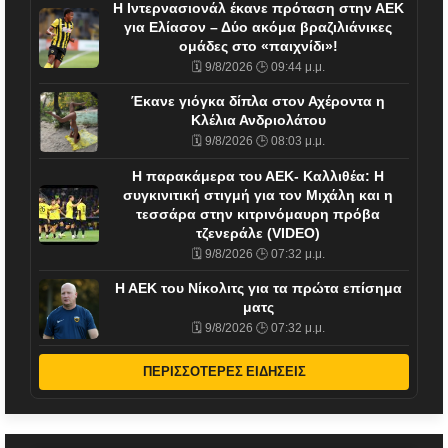
H Ιντερνασιονάλ έκανε πρόταση στην ΑΕΚ
για Ελίασον – Δύο ακόμα βραζιλιάνικες
ομάδες στο «παιχνίδι»!
🗓️ 9/8/2026 🕒 09:44 μ.μ.
Έκανε γιόγκα δίπλα στον Αχέροντα η
Κλέλια Ανδριολάτου
🗓️ 9/8/2026 🕒 08:03 μ.μ.
H παρακάμερα του ΑΕΚ- Καλλιθέα: Η
συγκινιτική στιγμή για τον Μιχάλη και η
τεσσάρα στην κιτρινόμαυρη πρόβα
τζενεράλε (VIDEO)
🗓️ 9/8/2026 🕒 07:32 μ.μ.
Η ΑΕΚ του Νίκολιτς για τα πρώτα επίσημα
ματς
🗓️ 9/8/2026 🕒 07:32 μ.μ.
ΠΕΡΙΣΣΟΤΕΡΕΣ ΕΙΔΗΣΕΙΣ