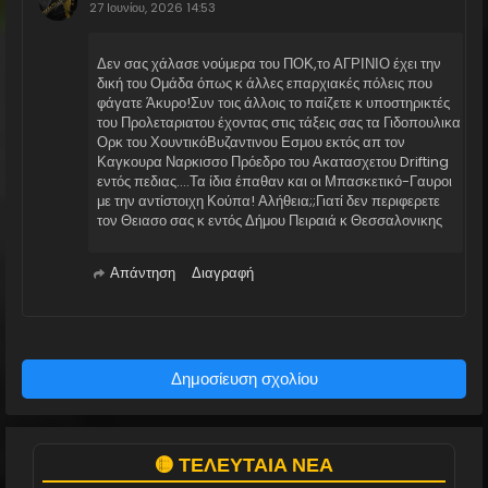
27 Ιουνίου, 2026 14:53
Δεν σας χάλασε νούμερα του ΠΟΚ,το ΑΓΡΙΝΙΟ έχει την
δική του Ομάδα όπως κ άλλες επαρχιακές πόλεις που
φάγατε Άκυρο!Συν τοις άλλοις το παίζετε κ υποστηρικτές
του Προλεταριατου έχοντας στις τάξεις σας τα Γιδοπουλικα
Ορκ του ΧουντικόΒυζαντινου Εσμου εκτός απ τον
Καγκουρα Ναρκισσο Πρόεδρο του Ακατασχετου Drifting
εντός πεδιας....Τα ίδια έπαθαν και οι Μπασκετικό-Γαυροι
με την αντίστοιχη Κούπα! Αλήθεια;;Γιατί δεν περιφερετε
τον Θειασο σας κ εντός Δήμου Πειραιά κ Θεσσαλονικης
Απάντηση
Διαγραφή
Δημοσίευση σχολίου
🟡 ΤΕΛΕΥΤΑΙΑ ΝΕΑ