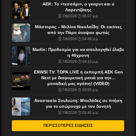
ΑΕΚ: Το «τεσσάρι», ο γκαρντ και ο
Λαρεντζάκης
🗓️ 7/8/2026 🕒 05:07 μ.μ.
Μάστορας – Μελίνα Νικολαΐδη: Οι εικόνες
από την Πάρο άναψαν φωτιές
🗓️ 7/8/2026 🕒 04:46 μ.μ.
Marfin: Προθεσμία για να απολογηθεί έλαβε
η 46χρονη
🗓️ 7/8/2026 🕒 04:16 μ.μ.
ENWSI TV: ΤΩΡΑ LIVE η εκπομπή ΑΕΚ Gen
Next με διαφορετική ματιά για την…
μοναδική μας αγάπη! (VIDEO)
🗓️ 7/8/2026 🕒 03:55 μ.μ.
Αναστασία Σουλιώτη: Μπελάδες σε πτήση
για το εσώρουχο με τον δονητή
🗓️ 7/8/2026 🕒 03:45 μ.μ.
ΠΕΡΙΣΣΟΤΕΡΕΣ ΕΙΔΗΣΕΙΣ