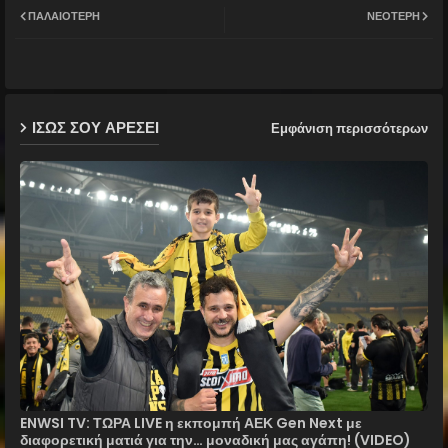
ΠΑΛΑΙΌΤΕΡΗ
ΝΕΌΤΕΡΗ
ter
ats
ap
ΙΣΩΣ ΣΟΥ ΑΡΕΣΕΙ
Εμφάνιση περισσότερων
p
ENWSI TV: ΤΩΡΑ LIVE η εκπομπή ΑΕΚ Gen Next με
διαφορετική ματιά για την… μοναδική μας αγάπη! (VIDEO)