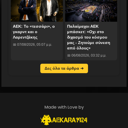
ΑΕΚ: Το «τεσσάρι», ο
Παλαίμαχοι ΑΕΚ
γκαρντ και ο
μπάσκετ: «Οχι στο
Λαρεντζάκης
διχασμό του κόσμου
μας - Ζητούμε σύνεση
📅 07/08/2026, 05:07 μ.μ.
από όλους»
📅 06/08/2026, 03:32 μ.μ.
Δες όλα τα άρθρα ➜
Made with Love by