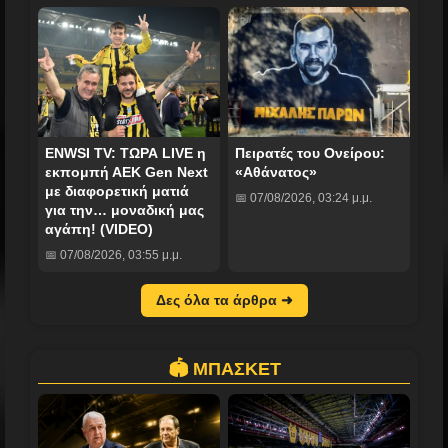
ENWSI TV: ΤΩΡΑ LIVE η
Πειρατές του Ονείρου:
εκπομπή ΑΕΚ Gen Next
«Αθάνατος»
με διαφορετική ματιά
📅 07/08/2026, 03:24 μ.μ.
για την… μοναδική μας
αγάπη! (VIDEO)
📅 07/08/2026, 03:55 μ.μ.
Δες όλα τα άρθρα ➜
🏟️ ΜΠΑΣΚΕΤ