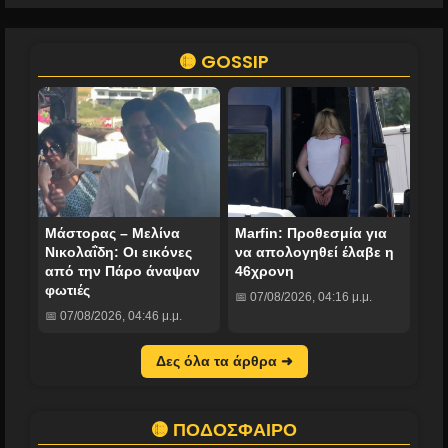
🟡 GOSSIP
Μάστορας – Μελίνα
Marfin: Προθεσμία για
Νικολαΐδη: Οι εικόνες
να απολογηθεί έλαβε η
από την Πάρο άναψαν
46χρονη
φωτιές
📅 07/08/2026, 04:16 μ.μ.
📅 07/08/2026, 04:46 μ.μ.
Δες όλα τα άρθρα ➜
🟡 ΠΟΔΟΣΦΑΙΡΟ