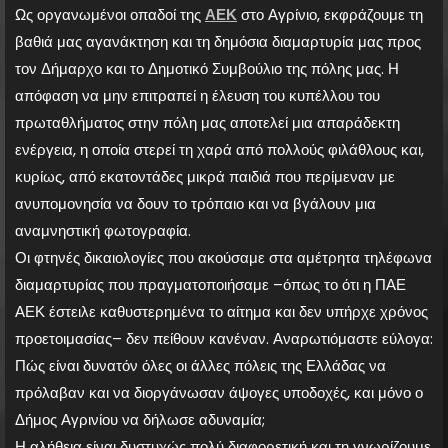
Ως οργανωμένοι οπαδοί της
ΑΕΚ
στο Αγρίνιο, εκφράζουμε τη
βαθιά μας αγανάκτηση και τη δημόσια διαμαρτυρία μας προς
τον Δήμαρχο και το Δημοτικό Συμβούλιο της πόλης μας. Η
απόφαση να μην επιτραπεί η έλευση του κυπέλλου του
πρωταθλήματος στην πόλη μας αποτελεί μια απαράδεκτη
ενέργεια, η οποία στερεί τη χαρά από πολλούς φιλάθλους και,
κυρίως, από εκατοντάδες μικρά παιδιά που περίμεναν με
ανυπομονησία να δουν το τρόπαιο και να βγάλουν μια
αναμνηστική φωτογραφία.
Οι φτηνές δικαιολογίες που ακούσαμε στα αμέτρητα τηλέφωνα
διαμαρτυρίας που πραγματοποιήσαμε –όπως το ότι η ΠΑΕ
ΑΕΚ έστειλε καθυστερημένα το αίτημα και δεν υπήρχε χρόνος
προετοιμασίας– δεν πείθουν κανέναν. Αναρωτιόμαστε εύλογα:
Πώς είναι δυνατόν όλες οι άλλες πόλεις της Ελλάδας να
πρόλαβαν και να διοργάνωσαν άψογες υποδοχές, και μόνο ο
Δήμος Αγρινίου να δήλωσε αδυναμία;
Η αλήθεια είναι δυστυχώς πολύ διαφορετική και τη γνωρίζουμε