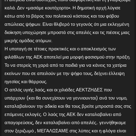
καλά. Δεν «μασάμε κουτόχορτο». Η δημοτική αρχή λύγισε
κάτω από το βάρος του πολιτικού κόστους και του φόβου
απώλειας ψήφων. Είναι θλιβερό το γεγονός ότι μια εκλεγμένη
διοίκηση υποχώρησε μπροστά στις απειλές και τις πιέσεις μιας
μικρής ομάδας ατόμων.
Η υποταγή σε τέτοιες πρακτικές και ο αποκλεισμός των
φιλάθλων της ΑΕΚ αποτελεί μια μορφή φασισμού στην πράξη.
Το να στερείς τη χαρά από τα παιδιά για να κάνεις τα χατίρια
εκείνων που σε απειλούν με την ψήφο τους, δείχνει έλλειψη
ηγεσίας και θάρρους.
Ο απλός υγιής λαός, και οι χιλιάδες ΑΕΚΤΖΗΔΕΣ που
υπάρχουν (και θα συνεχίσουν να γεννιουνται) ανά τον νομο,
καταλαβαίνουν την αδικία και θα τους βρείτε μπροστά σας στις
επόμενες εκλογές. Ο λαός της ΑΕΚ δεν καταλαβαίνει από
απαγορεύσεις, δεν καταλαβαίνει από απειλές.. γεννήθηκαμε
στον ξεριζωμό , ΜΕΓΑΛΩΣΑΜΕ στις λύπες και η φλόγα είναι