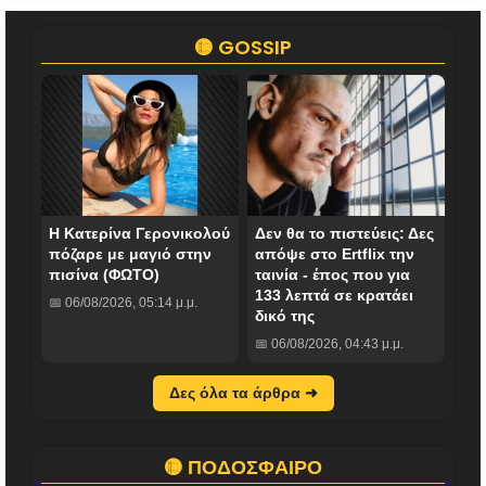
🟡 GOSSIP
Η Κατερίνα Γερονικολού
Δεν θα το πιστεύεις: Δες
πόζαρε με μαγιό στην
απόψε στο Ertflix την
πισίνα (ΦΩΤΟ)
ταινία - έπος που για
133 λεπτά σε κρατάει
📅 06/08/2026, 05:14 μ.μ.
δικό της
📅 06/08/2026, 04:43 μ.μ.
Δες όλα τα άρθρα ➜
🟡 ΠΟΔΟΣΦΑΙΡΟ