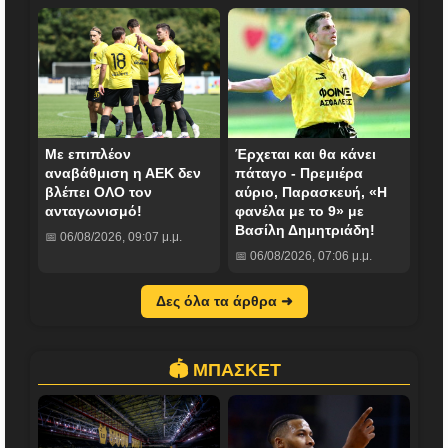
Με επιπλέον
Έρχεται και θα κάνει
αναβάθμιση η ΑΕΚ δεν
πάταγο - Πρεμιέρα
βλέπει ΟΛΟ τον
αύριο, Παρασκευή, «Η
ανταγωνισμό!
φανέλα με το 9» με
Βασίλη Δημητριάδη!
📅 06/08/2026, 09:07 μ.μ.
📅 06/08/2026, 07:06 μ.μ.
Δες όλα τα άρθρα ➜
🏟️ ΜΠΑΣΚΕΤ