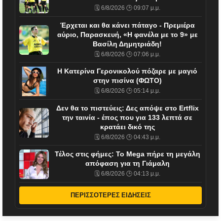
🗓️ 6/8/2026 🕒 09:07 μ.μ.
Έρχεται και θα κάνει πάταγο - Πρεμιέρα
αύριο, Παρασκευή, «Η φανέλα με το 9» με
Βασίλη Δημητριάδη!
🗓️ 6/8/2026 🕒 07:06 μ.μ.
Η Κατερίνα Γερονικολού πόζαρε με μαγιό
στην πισίνα (ΦΩΤΟ)
🗓️ 6/8/2026 🕒 05:14 μ.μ.
Δεν θα το πιστεύεις: Δες απόψε στο Ertflix
την ταινία - έπος που για 133 λεπτά σε
κρατάει δικό της
🗓️ 6/8/2026 🕒 04:43 μ.μ.
Τέλος στις φήμες: Το Mega πήρε τη μεγάλη
απόφαση για τη Γιάμαλη
🗓️ 6/8/2026 🕒 04:13 μ.μ.
ΠΕΡΙΣΣΟΤΕΡΕΣ ΕΙΔΗΣΕΙΣ