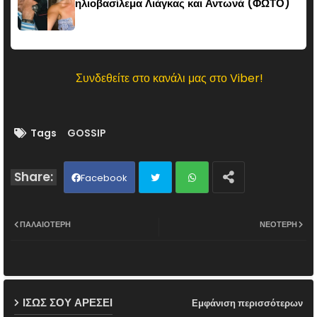
ηλιοβασίλεμα Λιάγκας και Αντωνά (ΦΩΤΟ)
Συνδεθείτε στο κανάλι μας στο Viber!
Tags
GOSSIP
Facebook
Twit
Wh
ΠΑΛΑΙΌΤΕΡΗ
ΝΕΌΤΕΡΗ
ter
ats
ap
ΙΣΩΣ ΣΟΥ ΑΡΕΣΕΙ
Εμφάνιση περισσότερων
p