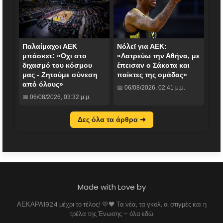
Παλαίμαχοι ΑΕΚ
Νόλεϊ για ΑΕΚ:
μπάσκετ: «Οχι στο
«Λατρεύω την Αθήνα, με
διχασμό του κόσμου
έπεισαν ο Σάκοτα και
μας - Ζητούμε σύνεση
παίκτες της ομάδας»
από όλους»
📅 06/08/2026, 02:41 μ.μ.
📅 06/08/2026, 03:32 μ.μ.
Δες όλα τα άρθρα ➜
Made with Love by
ΑΕΚΑΡΑ1924 μέχρι το τέλος! 💛🖤 Τα νέα, τα γκολ, οι στιγμές και η
τρέλα της Ένωσης – όλα εδώ