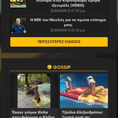
τεσσάρα στην κιτρινόμαυρη πρόβα
τζενεράλε (VIDEO)
🗓️ 9/8/2026 🕒 07:32 μ.μ.
Η ΑΕΚ του Νίκολιτς για τα πρώτα επίσημα
ματς
🗓️ 9/8/2026 🕒 07:32 μ.μ.
ΠΕΡΙΣΣΟΤΕΡΕΣ ΕΙΔΗΣΕΙΣ
🟡 GOSSIP
Έκανε γιόγκα δίπλα
Τζούλια Αλεξανδράτου:
στον Αχέροντα η Κλέλια
Ξεσπά κατά της