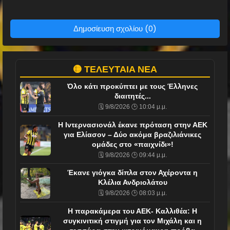
Δημοσίευση σχολίου (0)
🟡 ΤΕΛΕΥΤΑΙΑ ΝΕΑ
Όλο κάτι προκύπτει με τους Έλληνες
διαιτητές...
🗓️ 9/8/2026 🕒 10:04 μ.μ.
H Ιντερνασιονάλ έκανε πρόταση στην ΑΕΚ
για Ελίασον – Δύο ακόμα βραζιλιάνικες
ομάδες στο «παιχνίδι»!
🗓️ 9/8/2026 🕒 09:44 μ.μ.
Έκανε γιόγκα δίπλα στον Αχέροντα η
Κλέλια Ανδριολάτου
🗓️ 9/8/2026 🕒 08:03 μ.μ.
H παρακάμερα του ΑΕΚ- Καλλιθέα: Η
συγκινιτική στιγμή για τον Μιχάλη και η