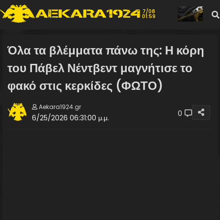
7/08
01:59
Όλα τα βλέμματα πάνω της: Η κόρη
του Πάβελ Νέντβεντ μαγνήτισε το
φακό στις κερκίδες (ΦΩΤΟ)
Aekara1924.gr
0
6/25/2026 06:31:00 μ.μ.