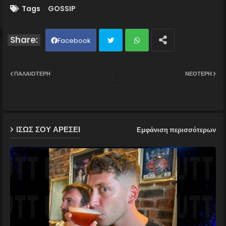
Tags
GOSSIP
Facebook
Twit
Wh
ΠΑΛΑΙΌΤΕΡΗ
ΝΕΌΤΕΡΗ
ter
ats
ap
ΙΣΩΣ ΣΟΥ ΑΡΕΣΕΙ
Εμφάνιση περισσότερων
p