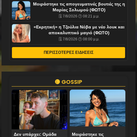
Mοιράστηκε τις απογευματινές βουτιές της η
Μαρίας Σολωμού (ΦΩΤΟ)
🗓️ 7/8/2026 🕒 08:21 μ.μ.
«Εκρητική» η Τζούλια Νόβα με νέο λουκ και
αποκαλυπτικό μαγιό (ΦΩΤΟ)
🗓️ 7/8/2026 🕒 08:00 μ.μ.
ΠΕΡΙΣΣΟΤΕΡΕΣ ΕΙΔΗΣΕΙΣ
🟡 GOSSIP
Δεν υπάρχει: Ομάδα
Mοιράστηκε τις