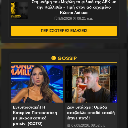
Στη μνήμη του Μιχάλη το φιλικό της ΑΕΚ με
την Καλλιθέα - Τιμή στον αδικοχαμένο
Κώστα Λιάκκα
🗓️ 8/8/2026 🕒 09:21 π.μ.
ΠΕΡΙΣΣΟΤΕΡΕΣ ΕΙΔΗΣΕΙΣ
🟡 GOSSIP
Εντυπωσιακή! Η
Δεν υπάρχει: Ομάδα
Κατερίνα Παπουτσάκη
απέβαλλε οπαδό επειδή
με μικροσκοπικό
έπινε ποτό!
μπικίνι (ΦΩΤΟ)
📅 07/08/2026, 08:52 μ.μ.