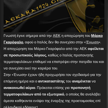
Γνωστή έγινε σήμερα από την
ΑΕΚ
η αποχώρηση του
Μάρκο
Γκαρόφαλο
, αφού ο Ιταλός δεν θα συνεχίσει στην «
Ένωση
».
Η αποχώρηση του Μάρκο Γκαρόφαλο από την ΑΕΚ
οφείλεται
σε προσωπικούς λόγους
, καθώς ο Ιταλός προπονητής
τερματοφυλάκων επιθυμεί να επιστρέψει στην πατρίδα του και
να συνεχίσει εκεί την καριέρα του.
Στην «Ένωση» έχουν ήδη προχωρήσει τον σχεδιασμό για την
επόμενη ημέρα και ο
αντικαταστάτης
του
αναμένεται
να
ανακοινωθεί
αύριο
. Πρόκειται επίσης για
προπονητή
τερματοφυλάκων από το εξωτερικό
, ο οποίος θα αναλάβει
άμεσα καθήκοντα ενόψει της έναρξης της προετοιμασίας επί
ολλανδικού εδάφους!