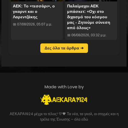
ΑΕΚ: Το «τεσσάρι», ο
Παλαίμαχοι ΑΕΚ
γκαρντ και ο
μπάσκετ: «Οχι στο
Λαρεντζάκης
διχασμό του κόσμου
μας - Ζητούμε σύνεση
📅 07/08/2026, 05:07 μ.μ.
από όλους»
📅 06/08/2026, 03:32 μ.μ.
Δες όλα τα άρθρα ➜
Made with Love by
ΑΕΚΑΡΑ1924 μέχρι το τέλος! 💛🖤 Τα νέα, τα γκολ, οι στιγμές και η
τρέλα της Ένωσης – όλα εδώ