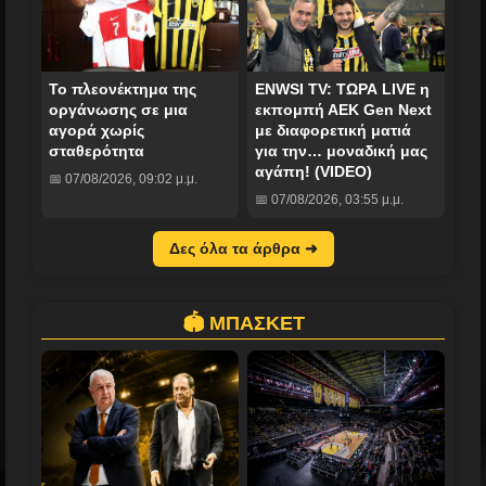
Το πλεονέκτημα της
ENWSI TV: ΤΩΡΑ LIVE η
οργάνωσης σε μια
εκπομπή ΑΕΚ Gen Next
αγορά χωρίς
με διαφορετική ματιά
σταθερότητα
για την… μοναδική μας
αγάπη! (VIDEO)
📅 07/08/2026, 09:02 μ.μ.
📅 07/08/2026, 03:55 μ.μ.
Δες όλα τα άρθρα ➜
🏟️ ΜΠΑΣΚΕΤ