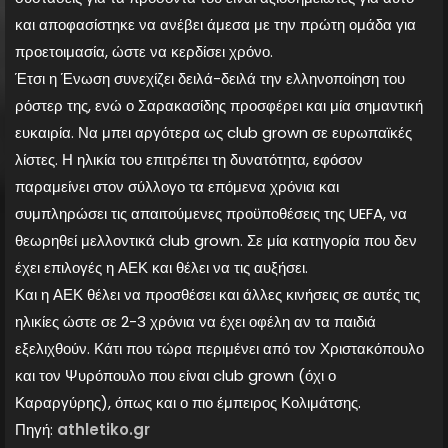
και αποφασίστηκε να ανέβει άμεσα με την πρώτη ομάδα για
προετοιμασία, ώστε να κερδίσει χρόνο.
Έτσι η Ένωση συνεχίζει δειλά-δειλά την ελληνοποίηση του
ρόστερ της, ενώ ο Σαρακασίδης προσφέρει και μία σημαντική
ευκαιρία. Να μπει αργότερα ως club grown σε ευρωπαϊκές
λίστες. Η ηλικία του επιτρέπει τη δυνατότητα, εφόσον
παραμείνει στον σύλλογο τα επόμενα χρόνια και
συμπληρώσει τις απαιτούμενες προϋποθέσεις της UEFA, να
θεωρηθεί μελλοντικά club grown. Σε μία κατηγορία που δεν
έχει επιλογές η ΑΕΚ και θέλει να τις αυξήσει.
Και η ΑΕΚ θέλει να προσθέσει και άλλες κινήσεις σε αυτές τις
ηλικίες ώστε σε 2-3 χρόνια να έχει οφέλη αν τα παιδιά
εξελιχθούν. Κάτι που τώρα περιμένει από τον Χριστακόπουλο
και τον Ψυρόπουλο που είναι club grown (όχι ο
Καραργύρης), όπως και ο πιο έμπειρος Κολιμάτσης.
Πηγή:
athletiko.gr