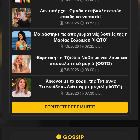
Δεν υπάρχει: Ομάδα απέβαλλε οπαδό
επειδή έπινε ποτό!
🗓️ 7/8/2026 🕒 08:52 μ.μ.
Mοιράστηκε τις απογευματινές βουτιές της η
Μαρίας Σολωμού (ΦΩΤΟ)
🗓️ 7/8/2026 🕒 08:21 μ.μ.
«Εκρητική» η Τζούλια Νόβα με νέο λουκ και
αποκαλυπτικό μαγιό (ΦΩΤΟ)
🗓️ 7/8/2026 🕒 08:00 μ.μ.
Άφωνοι με το κορμί της Τατιάνας
Στεφανίδου - Δείτε τη με μαγιό! (ΦΩΤΟ)
🗓️ 7/8/2026 🕒 07:30 μ.μ.
ΠΕΡΙΣΣΟΤΕΡΕΣ ΕΙΔΗΣΕΙΣ
🟡 GOSSIP