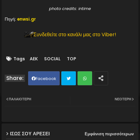
photo credits: intime
Πηγή:
enwsi.gr
Συνδεθείτε στο κανάλι μας στο Viber!
Tags
AEK
SOCIAL
TOP
Facebook
Twit
Wh
ΠΑΛΑΙΌΤΕΡΗ
ΝΕΌΤΕΡΗ
ter
ats
ap
ΙΣΩΣ ΣΟΥ ΑΡΕΣΕΙ
Εμφάνιση περισσότερων
p