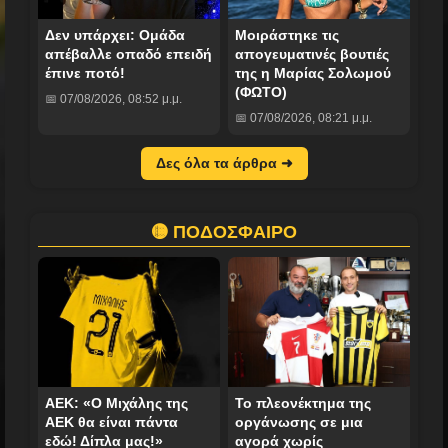
Δεν υπάρχει: Ομάδα
Mοιράστηκε τις
απέβαλλε οπαδό επειδή
απογευματινές βουτιές
έπινε ποτό!
της η Μαρίας Σολωμού
(ΦΩΤΟ)
📅 07/08/2026, 08:52 μ.μ.
📅 07/08/2026, 08:21 μ.μ.
Δες όλα τα άρθρα ➜
🟡 ΠΟΔΟΣΦΑΙΡΟ
ΑΕΚ: «Ο Μιχάλης της
Το πλεονέκτημα της
ΑΕΚ θα είναι πάντα
οργάνωσης σε μια
εδώ! Δίπλα μας!»
αγορά χωρίς