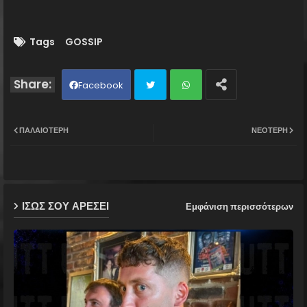
Tags
GOSSIP
Facebook
Twit
Wh
ΠΑΛΑΙΌΤΕΡΗ
ΝΕΌΤΕΡΗ
ter
ats
ap
ΙΣΩΣ ΣΟΥ ΑΡΕΣΕΙ
Εμφάνιση περισσότερων
p