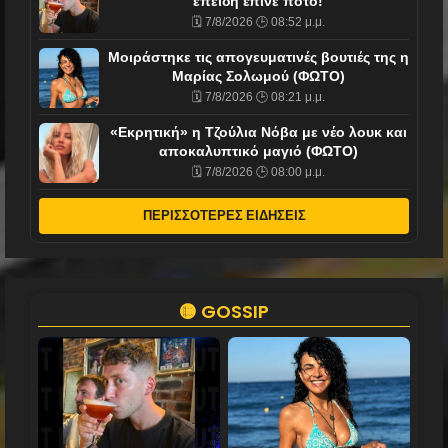
επειδή έπινε ποτό!
🗓️ 7/8/2026 🕒 08:52 μ.μ.
Mοιράστηκε τις απογευματινές βουτιές της η
Μαρίας Σολωμού (ΦΩΤΟ)
🗓️ 7/8/2026 🕒 08:21 μ.μ.
«Εκρητική» η Τζούλια Νόβα με νέο λουκ και
αποκαλυπτικό μαγιό (ΦΩΤΟ)
🗓️ 7/8/2026 🕒 08:00 μ.μ.
ΠΕΡΙΣΣΟΤΕΡΕΣ ΕΙΔΗΣΕΙΣ
🟡 GOSSIP