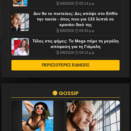
🗓️ 6/8/2026 🕒 05:14 μ.μ.
Δεν θα το πιστεύεις: Δες απόψε στο Ertflix
την ταινία - έπος που για 133 λεπτά σε
κρατάει δικό της
🗓️ 6/8/2026 🕒 04:43 μ.μ.
Τέλος στις φήμες: Το Mega πήρε τη μεγάλη
απόφαση για τη Γιάμαλη
🗓️ 6/8/2026 🕒 04:13 μ.μ.
ΠΕΡΙΣΣΟΤΕΡΕΣ ΕΙΔΗΣΕΙΣ
🟡 GOSSIP