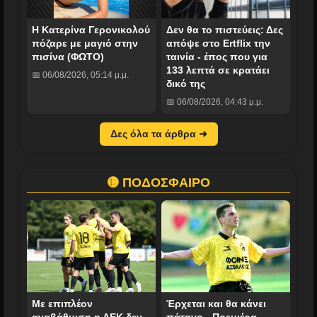
Η Κατερίνα Γερονικολού
Δεν θα το πιστεύεις: Δες
πόζαρε με μαγιό στην
απόψε στο Ertflix την
πισίνα (ΦΩΤΟ)
ταινία - έπος που για
133 λεπτά σε κρατάει
📅 06/08/2026, 05:14 μ.μ.
δικό της
📅 06/08/2026, 04:43 μ.μ.
Δες όλα τα άρθρα ➜
🟡 ΠΟΔΟΣΦΑΙΡΟ
Με επιπλέον
Έρχεται και θα κάνει