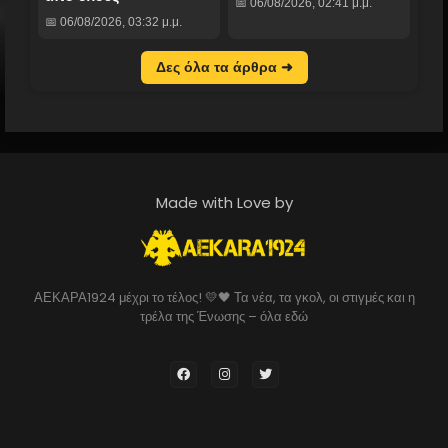
📅 06/08/2026, 02:41 μ.μ.
📅 06/08/2026, 03:32 μ.μ.
Δες όλα τα άρθρα ➜
Made with Love by
ΑΕΚΑΡΑ1924 μέχρι το τέλος! 💛🖤 Τα νέα, τα γκολ, οι στιγμές και η
τρέλα της Ένωσης – όλα εδώ