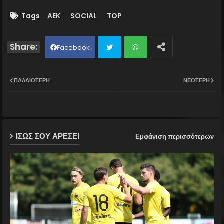
Tags
AEK
SOCIAL
TOP
Facebook
Twit
Wh
ΠΑΛΑΙΌΤΕΡΗ
ΝΕΌΤΕΡΗ
ter
ats
ap
ΙΣΩΣ ΣΟΥ ΑΡΕΣΕΙ
Εμφάνιση περισσότερων
p