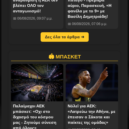
αναβάθμιση η ΑΕΚ δεν
πάταγο - Πρεμιέρα
βλέπει ΟΛΟ τον
αύριο, Παρασκευή, «Η
ανταγωνισμό!
φανέλα με το 9» με
Βασίλη Δημητριάδη!
📅 06/08/2026, 09:07 μ.μ.
📅 06/08/2026, 07:06 μ.μ.
Δες όλα τα άρθρα ➜
🏟️ ΜΠΑΣΚΕΤ
Παλαίμαχοι ΑΕΚ
Νόλεϊ για ΑΕΚ:
μπάσκετ: «Οχι στο
«Λατρεύω την Αθήνα, με
διχασμό του κόσμου
έπεισαν ο Σάκοτα και
μας - Ζητούμε σύνεση
παίκτες της ομάδας»
από όλους»