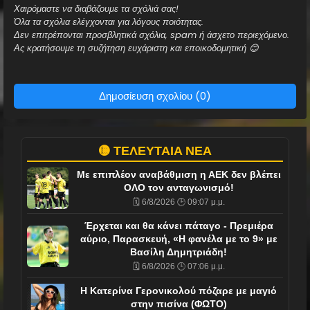
Χαιρόμαστε να διαβάζουμε τα σχόλιά σας!
Όλα τα σχόλια ελέγχονται για λόγους ποιότητας.
Δεν επιτρέπονται προσβλητικά σχόλια, spam ή άσχετο περιεχόμενο.
Ας κρατήσουμε τη συζήτηση ευχάριστη και εποικοδομητική 😊
Δημοσίευση σχολίου (0)
🟡 ΤΕΛΕΥΤΑΙΑ ΝΕΑ
Με επιπλέον αναβάθμιση η ΑΕΚ δεν βλέπει
ΟΛΟ τον ανταγωνισμό!
🗓️ 6/8/2026 🕒 09:07 μ.μ.
Έρχεται και θα κάνει πάταγο - Πρεμιέρα
αύριο, Παρασκευή, «Η φανέλα με το 9» με
Βασίλη Δημητριάδη!
🗓️ 6/8/2026 🕒 07:06 μ.μ.
Η Κατερίνα Γερονικολού πόζαρε με μαγιό
στην πισίνα (ΦΩΤΟ)