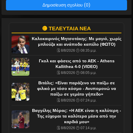
Δημοσίευση σχολίου (0)
🟡 ΤΕΛΕΥΤΑΙΑ ΝΕΑ
Καλοκαιρινός Μητσοτάκης: Με μαγιό, χωρίς
μπλούζα και ανάποδο καπέλο (ΦΩΤΟ)
🗓️ 8/8/2026 🕒 08:35 μ.μ.
Γκολ και φάσεις από το ΑΕΚ - Athens
Kallithea 4-0 (VIDEO)
🗓️ 8/8/2026 🕒 08:05 μ.μ.
Βιτάλις: «Είναι παράξενο να παίζω σε
φιλικό με τόσο κόσμο - Ανυπομονώ να
παίξω σε γεμάτο γήπεδο»
🗓️ 8/8/2026 🕒 07:24 μ.μ.
Βαγγέλης Μόρας: «Η ΑΕΚ είναι η καλύτερη -
Της εύχομαι τα καλύτερα μέσα από την
καρδιά μου»
🗓️ 8/8/2026 🕒 07:14 μ.μ.