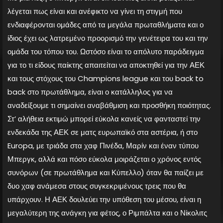
λέγεται πως είναι και ανέφικτο να γίνει τη στιγμή που
ενδιαφέρονται ομάδες από τα μεγάλα πρωταθλήματα και ο
ίδιος έχει ως λατρεμένο προορισμό την γενέτειρα του και την
ομάδα του τόπου του. Ωστόσο είναι το απόλυτο παράδειγμα
για το τι είδους παίκτης απαιτείται να αποκτηθεί για την ΑΕΚ
και τους στόχους του Champions league και του back to
back στο πρωτάθλημα, είναι ο κατάλληλος για να
αναδείξουμε τι σημαίνει αναβάθμιση και προσθήκη ποιότητας.
Στ’ αλήθεια εκτιμώ μπορεί εύκολα κανείς να φανταστεί την
ενδεκάδα της ΑΕΚ σε ματς ευρωπαϊκό στα αστέρια, ή στο
Europa, με τριάδα στα χαφ Πινέδα, Μαρίν και έναν τύπου
Μπεργκ, αλλά και πόσο εύκολα μοιράζεται ο χρόνος εντός
συνόρων (σε πρωτάθλημα και Κύπελλο) όταν θα παίζει με
δυο χαφ ανάμεσα στους συγκεκριμένους τρεις που θα
υπάρχουν. Η ΑΕΚ δουλεύει την υπόθεση του μέσου, είναι η
μεγαλύτερη της ανάγκη για φέτος, ο Ριμπάλτα και ο Νίκολιτς