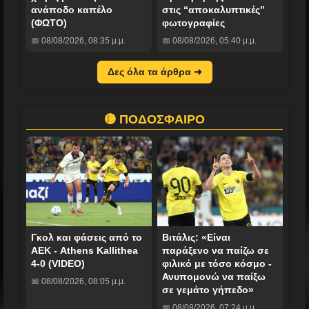
ανάποδο καπέλο
στις “αποκαλυπτικές”
(ΦΩΤΟ)
φωτογραφίες
📅 08/08/2026, 08:35 μ.μ.
📅 08/08/2026, 05:40 μ.μ.
Δες όλα τα άρθρα ➜
🟡 ΠΟΔΟΣΦΑΙΡΟ
Γκολ και φάσεις από το
Βιτάλις: «Είναι
ΑΕΚ - Athens Kallithea
παράξενο να παίζω σε
4-0 (VIDEO)
φιλικό με τόσο κόσμο -
Ανυπομονώ να παίξω
📅 08/08/2026, 08:05 μ.μ.
σε γεμάτο γήπεδο»
📅 08/08/2026, 07:24 μ.μ.