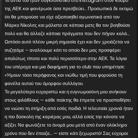
Το αντίο του ήταν συγκλονιστικό στο Instagram στον κόσμο
της ΑΕΚ και φανέρωσε όσα πρεσβεύει… Προσωπικά δε εκτιμώ
ότι θα μπορούσε να είχε αξιοποιηθεί αγωνιστικά από τον
Μάρκο Νίκολιτς και μάλιστα σε κάποια ματς θα τον βοηθούσε
πολύ και θα άλλαζε κάποια πράγματα που δεν πήγαν καλά…
Ωστόσο αυτό πλέον μικρή σημασία έχει και δεν χρειάζεται να
συζητάμε – αναλύουμε κάτι το οποίο δεν μας προσφέρει
απολύτως τίποτα και πολύ περισσότερο στην ΑΕΚ. Τα λόγια
του υπέροχα και μια διαφήμιση για το club που υπηρέτησε:
«Ήμουν τόσο περήφανος και νιώθω τιμή που φορούσα τη
φανέλα αυτού του όμορφου συλλόγου.
Το μεγαλύτερο ευχαριστώ και η ευγνωμοσύνη μου ανήκουν
στους φιλάθλους — κάθε παίκτης θα έπρεπε να προσπαθήσει
να νιώσει τη στήριξη από εσάς παιδιά. Η τελευταία χρονιά ήταν
η πιο δύσκολη της καριέρας μου, αλλά εσείς την κάνατε να
αξίζει. Να φωνάζετε το όνομά μου μετά από έναν ολόκληρο
χρόνο που δεν έπαιζα… — είστε κάτι ξεχωριστό! Σας εύχομαι