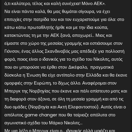
ό,τι καλύτερο, τέλος και καλή συνέχεια! Μόνο ΑΕΚ».
Να είναι πάντα καλά, θα μας θυμάται σίγουρα, να έχει
επιτυχίες στην πατρίδα του και τον ευχαριστούμε για όλα: στο
κάτω κάτω πρωταθλητής ήρθε και με την ίδια κούπα,
κατακτώντας τη με την ΑΕΚ ξανά, αποχωρεί… Μιας και
είμαστε στο χώρο της μεσαίας γραμμής και εστιάσουμε στον
Γιόνσον, ένας άλλος Σκανδιναβός μας απέδειξε για πολλοστή
φορά, ποιος είναι ο ιδανικός για το σχέδιο του Νίκολιτς, αυτός
που αν μπορούσε να έρθει στον Δικέφαλο, πραγματικά
δύσκολα η Ένωση θα είχε αντίπαλο στην Ελλάδα και θα έκανε
ομορφιές στην Ευρώπη, το δίχως άλλο. Αναφέρομαι στον
Μπεργκ της Νορβηγίας που έκανε και πάλι απίστευτο ματς και
τη διαφορά στον άξονα, σε όλη τη μεσαία γραμμή και από τις
δυο ομάδες (Νορβηγία και Ακτή Ελεφαντοστού). Αυτός είναι ο
απόλυτος game changer που θα ταίριαζε απόλυτα στο
αγωνιστικό σχέδιο του Μάρκο Νίκολιτς…
Με μια λέξη ο Μπεργκ είναι ο… ιδανικός αλλά μοιάζει και