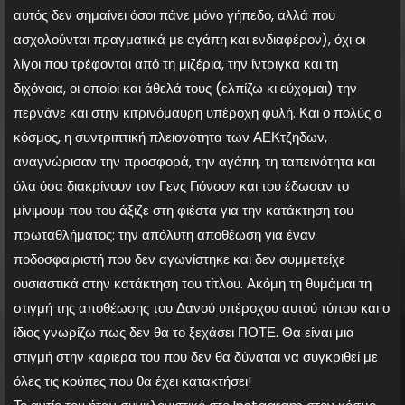
αυτός δεν σημαίνει όσοι πάνε μόνο γήπεδο, αλλά που
ασχολούνται πραγματικά με αγάπη και ενδιαφέρον), όχι οι
λίγοι που τρέφονται από τη μιζέρια, την ίντριγκα και τη
διχόνοια, οι οποίοι και άθελά τους (ελπίζω κι εύχομαι) την
περνάνε και στην κιτρινόμαυρη υπέροχη φυλή. Και ο πολύς ο
κόσμος, η συντριπτική πλειονότητα των ΑΕΚτζηδων,
αναγνώρισαν την προσφορά, την αγάπη, τη ταπεινότητα και
όλα όσα διακρίνουν τον Γενς Γιόνσον και του έδωσαν το
μίνιμουμ που του άξιζε στη φιέστα για την κατάκτηση του
πρωταθλήματος: την απόλυτη αποθέωση για έναν
ποδοσφαιριστή που δεν αγωνίστηκε και δεν συμμετείχε
ουσιαστικά στην κατάκτηση του τίτλου. Ακόμη τη θυμάμαι τη
στιγμή της αποθέωσης του Δανού υπέροχου αυτού τύπου και ο
ίδιος γνωρίζω πως δεν θα το ξεχάσει ΠΟΤΕ. Θα είναι μια
στιγμή στην καριερα του που δεν θα δύναται να συγκριθεί με
όλες τις κούπες που θα έχει κατακτήσει!