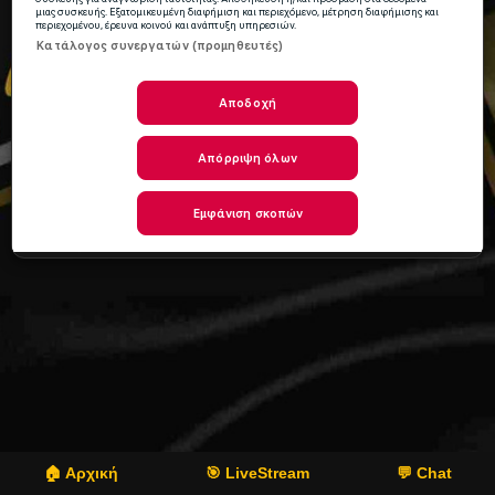
🏠 Αρχική
🎯 LiveStream
💬 Chat