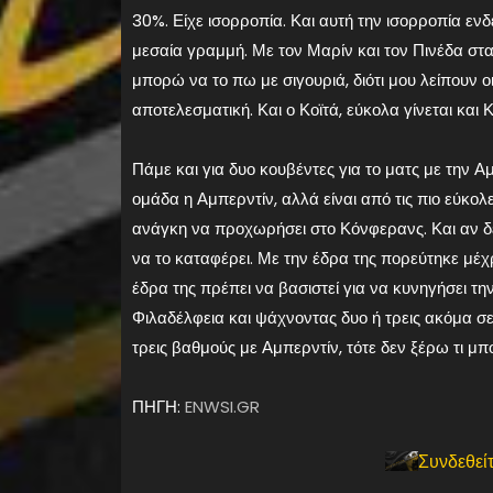
30%. Είχε ισορροπία. Και αυτή την ισορροπία ενδ
μεσαία γραμμή. Με τον Μαρίν και τον Πινέδα στα
μπορώ να το πω με σιγουριά, διότι μου λείπουν ο
αποτελεσματική. Και ο Κοϊτά, εύκολα γίνεται και
Πάμε και για δυο κουβέντες για το ματς με την Αμπ
ομάδα η Αμπερντίν, αλλά είναι από τις πιο εύκολ
ανάγκη να προχωρήσει στο Κόνφερανς. Και αν δεν 
να το καταφέρει. Με την έδρα της πορεύτηκε μέχρ
έδρα της πρέπει να βασιστεί για να κυνηγήσει 
Φιλαδέλφεια και ψάχνοντας δυο ή τρεις ακόμα σ
τρεις βαθμούς με Αμπερντίν, τότε δεν ξέρω τι μ
ΠΗΓΗ:
ENWSI.GR
Συνδεθείτ