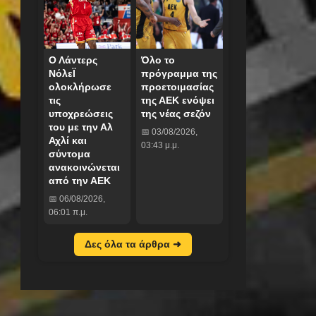
Ο Λάντερς
Όλο το
ΝόλεΪ
πρόγραμμα της
ολοκλήρωσε
προετοιμασίας
τις
της ΑΕΚ ενόψει
υποχρεώσεις
της νέας σεζόν
του με την Αλ
📅 03/08/2026,
Αχλί και
03:43 μ.μ.
σύντομα
ανακοινώνεται
από την ΑΕΚ
📅 06/08/2026,
06:01 π.μ.
Δες όλα τα άρθρα ➜