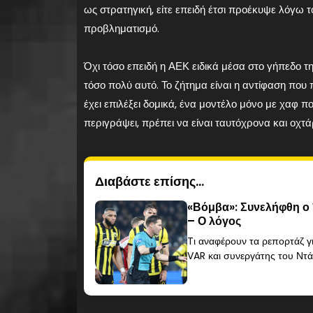
ως στρατηγική, είτε επειδή έτσι προέκυψε λόγω το
προβληματισμό.
Όχι τόσο επειδή η ΑΕΚ ειδικά μέσα στο γήπεδο της
τόσο πολύ αυτό. Το ζήτημα είναι η αντίφαση που
έχει επιλέξει δομικά, ένα μοντέλο μόνο με χαφ που
περιγράψει, πρέπει να είναι ταυτόχρονα και οχτάρ
Διαβάστε επίσης...
«Βόμβα»: Συνελήφθη ο 
– Ο λόγος
Tι αναφέρουν τα ρεπορτάζ γι
VAR και συνεργάτης του Ντάν