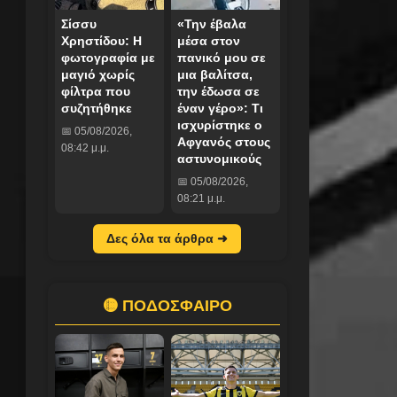
Σίσσυ
«Την έβαλα
Χρηστίδου: Η
μέσα στον
φωτογραφία με
πανικό μου σε
μαγιό χωρίς
μια βαλίτσα,
φίλτρα που
την έδωσα σε
συζητήθηκε
έναν γέρο»: Τι
ισχυρίστηκε ο
📅 05/08/2026,
Αφγανός στους
08:42 μ.μ.
αστυνομικούς
📅 05/08/2026,
08:21 μ.μ.
Δες όλα τα άρθρα ➜
🟡 ΠΟΔΟΣΦΑΙΡΟ