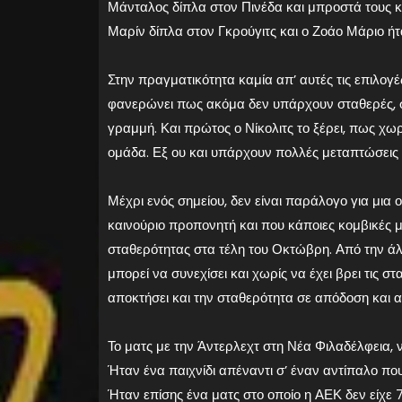
Μάνταλος δίπλα στον Πινέδα και μπροστά τους κ
Μαρίν δίπλα στον Γκρούγιτς και ο Ζοάο Μάριο ήτ
Στην πραγματικότητα καμία απ’ αυτές τις επιλογέ
φανερώνει πως ακόμα δεν υπάρχουν σταθερές, στο
γραμμή. Και πρώτος ο Νίκολιτς το ξέρει, πως χωρ
ομάδα. Εξ ου και υπάρχουν πολλές μεταπτώσεις κα
Μέχρι ενός σημείου, δεν είναι παράλογο για μια ο
καινούριο προπονητή και που κάποιες κομβικές 
σταθερότητας στα τέλη του Οκτώβρη. Από την άλ
μπορεί να συνεχίσει και χωρίς να έχει βρει τις 
αποκτήσει και την σταθερότητα σε απόδοση και α
Το ματς με την Άντερλεχτ στη Νέα Φιλαδέλφεια, ν
Ήταν ένα παιχνίδι απέναντι σ’ έναν αντίπαλο που ε
Ήταν επίσης ένα ματς στο οποίο η ΑΕΚ δεν είχε