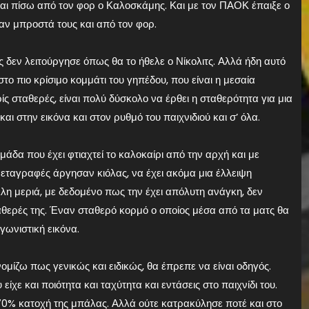
αι πίσω από τον φορ ο Καλοσκάμης. Και με τον ΠΑΟΚ έπαιξε ο
αν μπροστά τους και από τον φορ.
ς δεν λειτούργησε όπως θα το ήθελε ο Νίκολιτς. Αλλά ήδη αυτό
 πιο κρίσιμο κομμάτι του γηπέδου, που είναι η μεσαία
ίς σταθερές, είναι πολύ δύσκολο να έρθει η σταθερότητα για μια
ι στην εικόνα και στον ρυθμό του παιχνιδιού και σ’ όλα.
μάδα που έχει φτιαχτεί το καλοκαίρι από την αρχή και με
μεταγραφές άργησαν κιόλας, να έχει ακόμα μια έλλειψη
λη μεριά, με δεδομένο πως την έχει απόλυτη ανάγκη, δεν
σταθερές της. Έναν σταθερό κορμό ο οποίος μέσα από τα ματς θα
γωνιστική εικόνα.
ομίζω πως γενικώς και ειδικώς, θα έπρεπε να είναι οδηγός.
ίχε και ποιότητα και ταχύτητα και εντάσεις στο παιχνίδι του.
 70% κατοχή της μπάλας. Αλλά ούτε κατρακύλησε ποτέ και στο