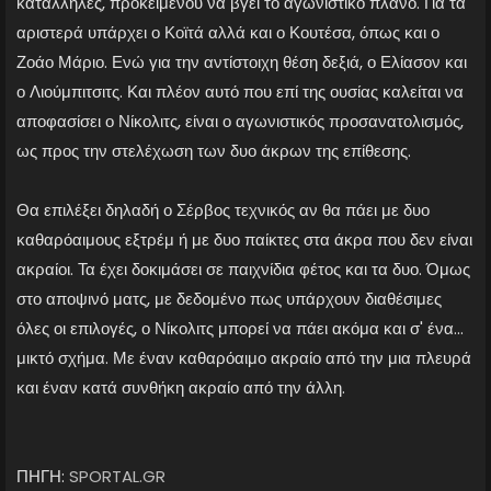
κατάλληλες, προκειμένου να βγει το αγωνιστικό πλάνο. Για τα
αριστερά υπάρχει ο Κοϊτά αλλά και ο Κουτέσα, όπως και ο
Ζοάο Μάριο. Ενώ για την αντίστοιχη θέση δεξιά, ο Ελίασον και
ο Λιούμπιτσιτς. Και πλέον αυτό που επί της ουσίας καλείται να
αποφασίσει ο Νίκολιτς, είναι ο αγωνιστικός προσανατολισμός,
ως προς την στελέχωση των δυο άκρων της επίθεσης.
Θα επιλέξει δηλαδή ο Σέρβος τεχνικός αν θα πάει με δυο
καθαρόαιμους εξτρέμ ή με δυο παίκτες στα άκρα που δεν είναι
ακραίοι. Τα έχει δοκιμάσει σε παιχνίδια φέτος και τα δυο. Όμως
στο αποψινό ματς, με δεδομένο πως υπάρχουν διαθέσιμες
όλες οι επιλογές, ο Νίκολιτς μπορεί να πάει ακόμα και σ' ένα...
μικτό σχήμα. Με έναν καθαρόαιμο ακραίο από την μια πλευρά
και έναν κατά συνθήκη ακραίο από την άλλη.
ΠΗΓΗ:
SPORTAL.GR