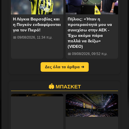
Η Λέγκια Βαρσοβίας και
Πήλιος: «Ήταν η
η Πογκόν ενδιαφέρονται
προτεραιότητά μου να
για τον Πιερό!
συνεχίσω στην ΑΕΚ -
Έχω ακόμα πάρα
📅 09/08/2026, 11:34 π.μ.
πολλά να δείξω»
(VIDEO)
📅 09/08/2026, 09:52 π.μ.
Δες όλα τα άρθρα ➜
🏟️ ΜΠΑΣΚΕΤ