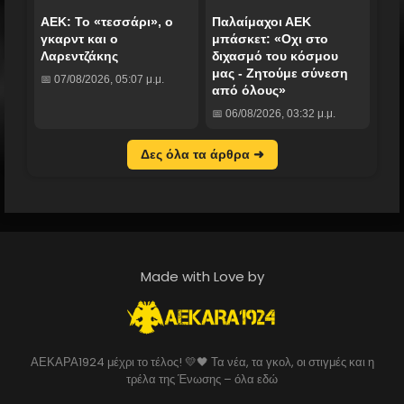
ΑΕΚ: Το «τεσσάρι», ο
Παλαίμαχοι ΑΕΚ
γκαρντ και ο
μπάσκετ: «Οχι στο
Λαρεντζάκης
διχασμό του κόσμου
μας - Ζητούμε σύνεση
📅 07/08/2026, 05:07 μ.μ.
από όλους»
📅 06/08/2026, 03:32 μ.μ.
Δες όλα τα άρθρα ➜
Made with Love by
ΑΕΚΑΡΑ1924 μέχρι το τέλος! 💛🖤 Τα νέα, τα γκολ, οι στιγμές και η
τρέλα της Ένωσης – όλα εδώ