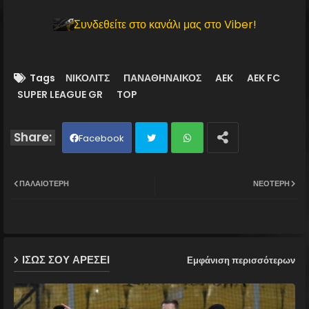
Συνδεθείτε στο κανάλι μας στο Viber!
Tags
ΝΙΚΟΛΙΤΣ
ΠΑΝΑΘΗΝΑΙΚΟΣ
AEK
AEK FC
SUPER LEAGUE GR
TOP
Facebook
Twit
Wh
ΠΑΛΑΙΌΤΕΡΗ
ΝΕΌΤΕΡΗ
ter
ats
ap
ΙΣΩΣ ΣΟΥ ΑΡΕΣΕΙ
Εμφάνιση περισσότερων
p