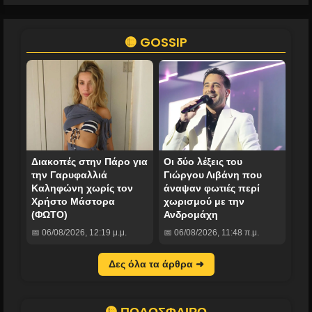
🟡 GOSSIP
Διακοπές στην Πάρο για
Οι δύο λέξεις του
την Γαρυφαλλιά
Γιώργου Λιβάνη που
Καληφώνη χωρίς τον
άναψαν φωτιές περί
Χρήστο Μάστορα
χωρισμού με την
(ΦΩΤΟ)
Ανδρομάχη
📅 06/08/2026, 12:19 μ.μ.
📅 06/08/2026, 11:48 π.μ.
Δες όλα τα άρθρα ➜
🟡 ΠΟΔΟΣΦΑΙΡΟ