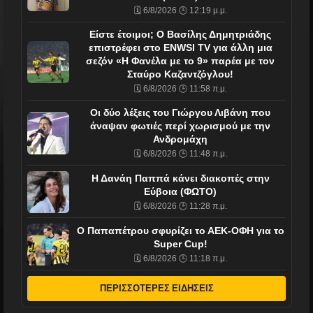
🗓️ 6/8/2026 🕒 12:19 μ.μ.
Είστε έτοιμοι; Ο Βασίλης Δημητριάδης
επιστρέφει στο ENWSI TV για άλλη μια
σεζόν «Η Φανέλα με το 9» παρέα με τον
Σταύρο Καζαντζόγλου!
🗓️ 6/8/2026 🕒 11:58 π.μ.
Οι δύο λέξεις του Γιώργου Λιβάνη που
άναψαν φωτιές περί χωρισμού με την
Ανδρομάχη
🗓️ 6/8/2026 🕒 11:48 π.μ.
Η Δανάη Παππά κάνει διακοπές στην
Εύβοια (ΦΩΤΟ)
🗓️ 6/8/2026 🕒 11:28 π.μ.
Ο Παπαπέτρου σφυρίζει το ΑΕΚ-ΟΦΗ για το
Super Cup!
🗓️ 6/8/2026 🕒 11:18 π.μ.
ΠΕΡΙΣΣΟΤΕΡΕΣ ΕΙΔΗΣΕΙΣ