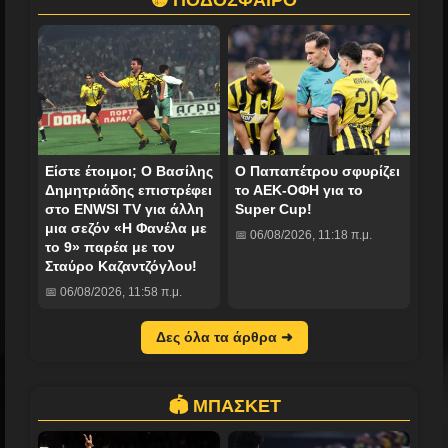
Είστε έτοιμοι; Ο Βασίλης
Ο Παπαπέτρου σφυρίζει
Δημητριάδης επιστρέφει
το ΑΕΚ-ΟΦΗ για το
στο ENWSI TV για άλλη
Super Cup!
μια σεζόν «Η Φανέλα με
📅 06/08/2026, 11:18 π.μ.
το 9» παρέα με τον
Σταύρο Καζαντζόγλου!
📅 06/08/2026, 11:58 π.μ.
Δες όλα τα άρθρα ➜
🏟️ ΜΠΑΣΚΕΤ