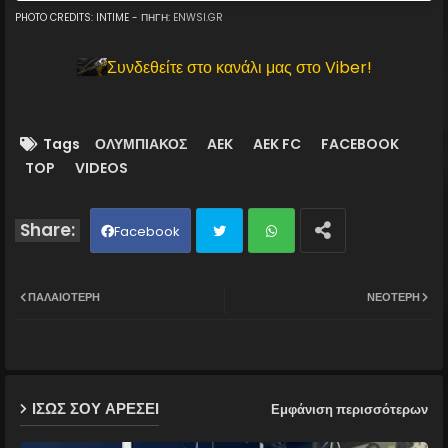
PHOTO CREDITS: INTIME - ΠΗΓΗ:
ENWSI.GR
Συνδεθείτε στο κανάλι μας στο Viber!
Tags
ΟΛΥΜΠΙΑΚΟΣ
AEK
AEK FC
FACEBOOK
TOP
VIDEOS
Facebook
Twit
Wh
ΠΑΛΑΙΌΤΕΡΗ
ΝΕΌΤΕΡΗ
ter
ats
ap
ΙΣΩΣ ΣΟΥ ΑΡΕΣΕΙ
Εμφάνιση περισσότερων
p