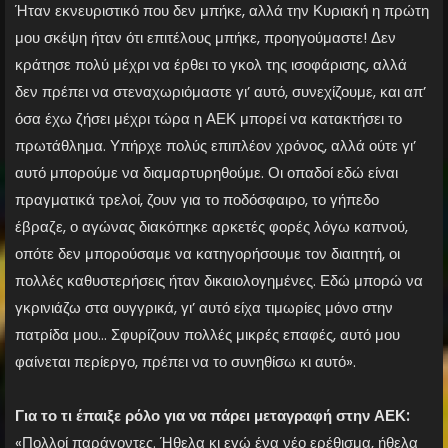
Ήταν εκνευριστικό που δεν μπήκε, αλλά την Κυριακή η πρώτη
μου σκέψη ήταν ότι επιτέλους μπήκε, προηγούμαστε! Δεν
κράτησε πολύ μέχρι να έρθει το γκολ της ισοφάρισης, αλλά
δεν πρέπει να στεναχωριόμαστε γι’ αυτό, συνεχίζουμε, και απ’
όσα έχω ζήσει μέχρι τώρα η ΑΕΚ μπορεί να κατακτήσει το
πρωτάθλημα. Υπήρχε πολύς επιπλέον χρόνος, αλλά ούτε γι’
αυτό μπορούμε να διαμαρτυρηθούμε. Οι οπαδοί εδώ είναι
πραγματικά τρελοί, ζουν για το ποδόσφαιρο, το γήπεδο
έβραζε, ο αγώνας διακόπηκε αρκετές φορές λόγω καπνού,
οπότε δεν μπορούσαμε να κατηγορήσουμε τον διαιτητή, οι
πολλές καθυστερήσεις ήταν δικαιολογημένες. Εδώ μπορώ να
γκρινιάζω στα ουγγρικά, γι’ αυτό είχα τιμωρίες μόνο στην
πατρίδα μου… Σφυρίζουν πολλές μικρές επαφές, αυτό μου
φαίνεται περίεργο, πρέπει να το συνηθίσω κι αυτό».
Για το τι έπαιξε ρόλο για να πάρει μεταγραφή στην ΑΕΚ:
«Πολλοί παράγοντες. Ήθελα κι εγώ ένα νέο ερέθισμα, ήθελα