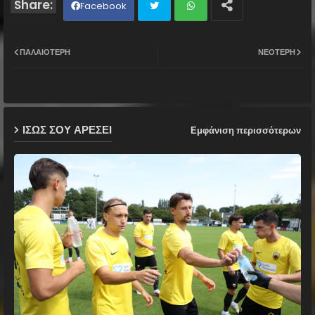
Facebook
Twit
Wh
ΠΑΛΑΙΌΤΕΡΗ
ΝΕΌΤΕΡΗ
ter
ats
ap
ΙΣΩΣ ΣΟΥ ΑΡΕΣΕΙ
Εμφάνιση περισσότερων
p