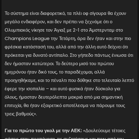
Το σύστημα είναι διαφορετικό, τα πλέι οφ σίγουρα θα έχουν
μεγάλο ενδιαφέρον, και δεν πρέπει να ξεχνάμε ότι ο
Ολυμπιακός νίκησε τον Άγιαξ με 2-1 στο Άμστερνταμ στο
Champions League την Τετάρτη, άρα δεν ήταν και στην πιο
φρέσκια κατάστασή του, αλλά από την άλλη αυτό δείχνει ότι
πρόκειται για δυνατό αντίπαλο. Στο γήπεδο πάντως ένιωσα ότι
δεν ήμασταν κατώτεροι. Το δεύτερο μισό του πρώτου
ημιχρόνου ήταν δικό τους, το παραδέχομαι, αλλά
προηγηθήκαμε, και το πέναλτι που δόθηκε στο τελευταίο λεπτό
έφερε την ισοπαλία – και αυτό φυσικά ήταν δύσκολο για
όλους, ήμασταν δευτερόλεπτα μακριά από μια σημαντική
επιτυχία, θα ήταν εξαιρετικό αποτέλεσμα να πάρουμε τους
τρεις βαθμούς».
Για το πρώτο του γκολ με την ΑΕΚ:
«Δουλεύουμε τέτοιες
φάσεις στην προπόνηση, τις συζητήσαμε και πριν από τον