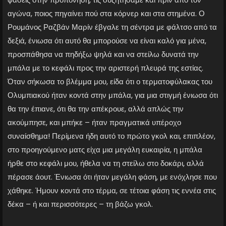
αγώνα, ποιος πηγαίνει πού στα κόρνερ και στα στημένα. Ο
Ρουμάνος Ραζβάν Μαρίν έβγαλε τη σέντρα με φάλτσο από τα
δεξιά, ένιωσα ότι αυτό θα μπορούσε να είναι καλό για μένα,
προσπάθησα να πηδήξω ψηλά και να στείλω δυνατά την
μπάλα με το κεφάλι προς την αριστερή πλευρά της εστίας.
Όταν σήκωσα το βλέμμα μου, είδα ότι ο τερματοφύλακας του
Ολυμπιακού ήταν κοντά στην μπάλα, για μια στιγμή ένιωσα ότι
θα την έπιανε, ότι θα την απέκρουε, αλλά απλώς την
ακούμπησε, και μπήκε – ήταν πραγματικά υπέροχο
συναίσθημα! Περίμενα ήδη αυτό το πρώτο γκολ και, επιπλέον,
στο προηγούμενο ματς είχα μια μεγάλη ευκαιρία, η μπάλα
ήρθε στο κεφάλι μου, ήθελα να τη στείλω στο δοκάρι, αλλά
πέρασε άουτ. Ένιωσα ότι ήταν μεγάλη φάση, με ενόχλησε που
χάθηκε. Ήμουν κοντά στο τέρμα, σε τέτοια φάση τις εννέα στις
δέκα – ή και περισσότερες – τη βάζω γκολ.