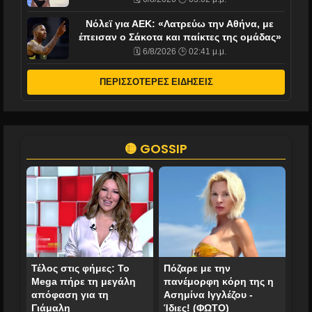
Νόλεϊ για ΑΕΚ: «Λατρεύω την Αθήνα, με
έπεισαν ο Σάκοτα και παίκτες της ομάδας»
🗓️ 6/8/2026 🕒 02:41 μ.μ.
ΠΕΡΙΣΣΟΤΕΡΕΣ ΕΙΔΗΣΕΙΣ
🟡 GOSSIP
Τέλος στις φήμες: Το
Πόζαρε με την
Mega πήρε τη μεγάλη
πανέμορφη κόρη της η
απόφαση για τη
Ασημίνα Ιγγλέζου -
Γιάμαλη
Ίδιες! (ΦΩΤΟ)