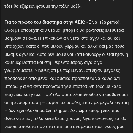
τότε θα εξερευνήσουμε την πόλη μαζί».
Για το πρώτο του διάστημα στην ΑΕΚ:
«Είναι εξαιρετικά.
Όλοι με υποδέχτηκαν θερμά, μπορείς να ρωτήσεις ελεύθερα,
βοηθούν σε όλα. Η επικοινωνία γίνεται στα αγγλικά, αν και
υπάρχουν κάποιοι που μιλούν γερμανικά, αλλά και μαζί τους
μιλάμε αγγλικά. Αυτό δεν μου είναι κάτι καινούργιο, έτσι ήταν η
καθημερινότητα και στη Φερεντσβάρος, σιγά σιγά
γνωριζόμαστε. Νιώθεις ότι με περίμεναν, ότι είχαν μεγάλες
προσδοκίες από μένα, και φυσικά προσπαθώ να κάνω ό,τι
μπορώ για να ανταποδώσω την εμπιστοσύνη τους με καλά
παιχνίδια και γκολ. Παρ’ όλα αυτά, εξακολουθώ να αισθάνομαι
ότι η ενσωμάτωση – παρότι με υποδέχτηκαν με μεγάλη αγάπη
– δεν έχει ολοκληρωθεί πλήρως. Δεν είμαι ακόμη εκεί που
θέλω να είμαι, αλλά είναι θέμα χρόνου, λίγων αγώνων, και θα
νιώσω απόλυτα σαν στο σπίτι μου ανάμεσα στους νέους μου