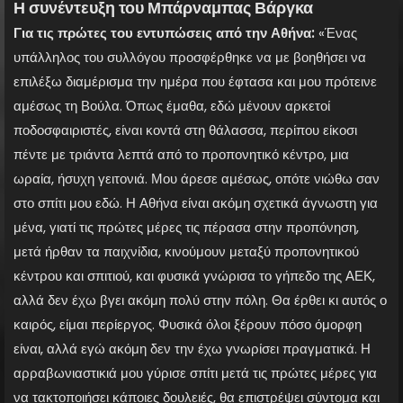
Η συνέντευξη του Μπάρναμπας Βάργκα
Για τις πρώτες του εντυπώσεις από την Αθήνα:
«Ένας
υπάλληλος του συλλόγου προσφέρθηκε να με βοηθήσει να
επιλέξω διαμέρισμα την ημέρα που έφτασα και μου πρότεινε
αμέσως τη Βούλα. Όπως έμαθα, εδώ μένουν αρκετοί
ποδοσφαιριστές, είναι κοντά στη θάλασσα, περίπου είκοσι
πέντε με τριάντα λεπτά από το προπονητικό κέντρο, μια
ωραία, ήσυχη γειτονιά. Μου άρεσε αμέσως, οπότε νιώθω σαν
στο σπίτι μου εδώ. Η Αθήνα είναι ακόμη σχετικά άγνωστη για
μένα, γιατί τις πρώτες μέρες τις πέρασα στην προπόνηση,
μετά ήρθαν τα παιχνίδια, κινούμουν μεταξύ προπονητικού
κέντρου και σπιτιού, και φυσικά γνώρισα το γήπεδο της ΑΕΚ,
αλλά δεν έχω βγει ακόμη πολύ στην πόλη. Θα έρθει κι αυτός ο
καιρός, είμαι περίεργος. Φυσικά όλοι ξέρουν πόσο όμορφη
είναι, αλλά εγώ ακόμη δεν την έχω γνωρίσει πραγματικά. Η
αρραβωνιαστικιά μου γύρισε σπίτι μετά τις πρώτες μέρες για
να τακτοποιήσει κάποιες δουλειές, θα επιστρέψει σύντομα και