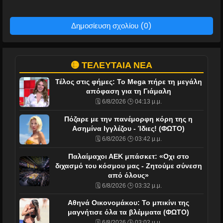
Δημοσίευση σχολίου (0)
🟡 ΤΕΛΕΥΤΑΙΑ ΝΕΑ
Τέλος στις φήμες: Το Mega πήρε τη μεγάλη
απόφαση για τη Γιάμαλη
🗓️ 6/8/2026 🕒 04:13 μ.μ.
Πόζαρε με την πανέμορφη κόρη της η
Ασημίνα Ιγγλέζου - Ίδιες! (ΦΩΤΟ)
🗓️ 6/8/2026 🕒 03:42 μ.μ.
Παλαίμαχοι ΑΕΚ μπάσκετ: «Οχι στο
διχασμό του κόσμου μας - Ζητούμε σύνεση
από όλους»
🗓️ 6/8/2026 🕒 03:32 μ.μ.
Αθηνά Οικονομάκου: Το μπικίνι της
μαγνήτισε όλα τα βλέμματα (ΦΩΤΟ)
🗓️ 6/8/2026 🕒 03:02 μ.μ.